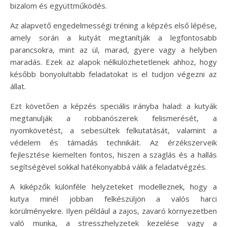
bizalom és együttműködés.
Az alapvető engedelmességi tréning a képzés első lépése,
amely során a kutyát megtanítják a legfontosabb
parancsokra, mint az ül, marad, gyere vagy a helyben
maradás. Ezek az alapok nélkülözhetetlenek ahhoz, hogy
később bonyolultabb feladatokat is el tudjon végezni az
állat.
Ezt követően a képzés speciális irányba halad: a kutyák
megtanulják a robbanószerek felismerését, a
nyomkövetést, a sebesültek felkutatását, valamint a
védelem és támadás technikáit. Az érzékszerveik
fejlesztése kiemelten fontos, hiszen a szaglás és a hallás
segítségével sokkal hatékonyabbá válik a feladatvégzés.
A kiképzők különféle helyzeteket modelleznek, hogy a
kutya minél jobban felkészüljön a valós harci
körülményekre. Ilyen például a zajos, zavaró környezetben
való munka, a stresszhelyzetek kezelése vagy a