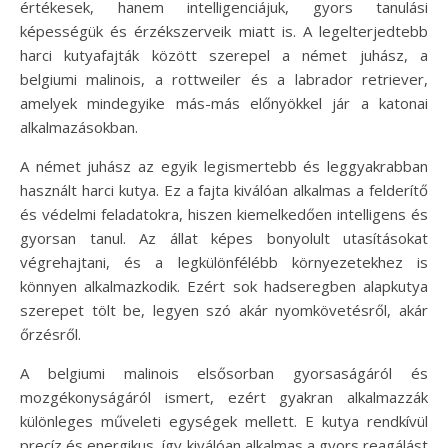
értékesek, hanem intelligenciájuk, gyors tanulási
képességük és érzékszerveik miatt is. A legelterjedtebb
harci kutyafajták között szerepel a német juhász, a
belgiumi malinois, a rottweiler és a labrador retriever,
amelyek mindegyike más-más előnyökkel jár a katonai
alkalmazásokban.
A német juhász az egyik legismertebb és leggyakrabban
használt harci kutya. Ez a fajta kiválóan alkalmas a felderítő
és védelmi feladatokra, hiszen kiemelkedően intelligens és
gyorsan tanul. Az állat képes bonyolult utasításokat
végrehajtani, és a legkülönfélébb környezetekhez is
könnyen alkalmazkodik. Ezért sok hadseregben alapkutya
szerepet tölt be, legyen szó akár nyomkövetésről, akár
őrzésről.
A belgiumi malinois elsősorban gyorsaságáról és
mozgékonyságáról ismert, ezért gyakran alkalmazzák
különleges műveleti egységek mellett. E kutya rendkívül
precíz és energikus, így kiválóan alkalmas a gyors reagálást