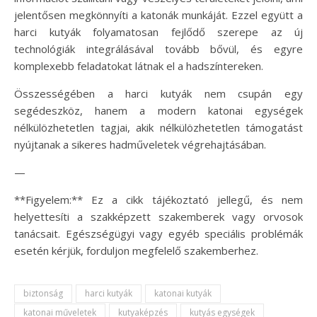
jelentősen megkönnyíti a katonák munkáját. Ezzel együtt a
harci kutyák folyamatosan fejlődő szerepe az új
technológiák integrálásával tovább bővül, és egyre
komplexebb feladatokat látnak el a hadszíntereken.
Összességében a harci kutyák nem csupán egy
segédeszköz, hanem a modern katonai egységek
nélkülözhetetlen tagjai, akik nélkülözhetetlen támogatást
nyújtanak a sikeres hadműveletek végrehajtásában.
—
**Figyelem:** Ez a cikk tájékoztató jellegű, és nem
helyettesíti a szakképzett szakemberek vagy orvosok
tanácsait. Egészségügyi vagy egyéb speciális problémák
esetén kérjük, forduljon megfelelő szakemberhez.
biztonság
harci kutyák
katonai kutyák
katonai műveletek
kutyaképzés
kutyás egységek