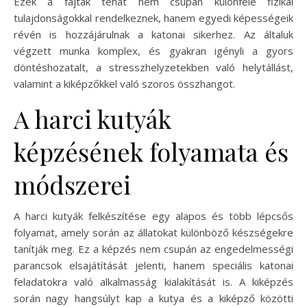
Ezek a fajták tehát nem csupán különféle fizikai
tulajdonságokkal rendelkeznek, hanem egyedi képességeik
révén is hozzájárulnak a katonai sikerhez. Az általuk
végzett munka komplex, és gyakran igényli a gyors
döntéshozatalt, a stresszhelyzetekben való helytállást,
valamint a kiképzőkkel való szoros összhangot.
A harci kutyák
képzésének folyamata és
módszerei
A harci kutyák felkészítése egy alapos és több lépcsős
folyamat, amely során az állatokat különböző készségekre
tanítják meg. Ez a képzés nem csupán az engedelmességi
parancsok elsajátítását jelenti, hanem speciális katonai
feladatokra való alkalmasság kialakítását is. A kiképzés
során nagy hangsúlyt kap a kutya és a kiképző közötti