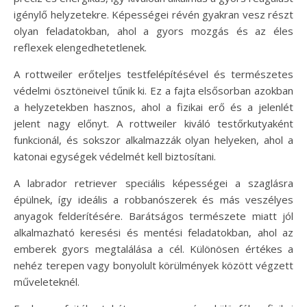
igénylő helyzetekre. Képességei révén gyakran vesz részt
olyan feladatokban, ahol a gyors mozgás és az éles
reflexek elengedhetetlenek.
A rottweiler erőteljes testfelépítésével és természetes
védelmi ösztöneivel tűnik ki. Ez a fajta elsősorban azokban
a helyzetekben hasznos, ahol a fizikai erő és a jelenlét
jelent nagy előnyt. A rottweiler kiváló testőrkutyaként
funkcionál, és sokszor alkalmazzák olyan helyeken, ahol a
katonai egységek védelmét kell biztosítani.
A labrador retriever speciális képességei a szaglásra
épülnek, így ideális a robbanószerek és más veszélyes
anyagok felderítésére. Barátságos természete miatt jól
alkalmazható keresési és mentési feladatokban, ahol az
emberek gyors megtalálása a cél. Különösen értékes a
nehéz terepen vagy bonyolult körülmények között végzett
műveleteknél.