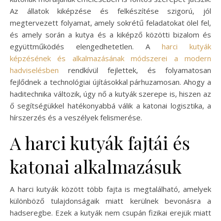
Az állatok kiképzése és felkészítése szigorú, jól
megtervezett folyamat, amely sokrétű feladatokat ölel fel,
és amely során a kutya és a kiképző közötti bizalom és
együttműködés elengedhetetlen. A
harci kutyák
képzésének és alkalmazásának módszerei a modern
hadviselésben
rendkívül fejlettek, és folyamatosan
fejlődnek a technológiai újításokkal párhuzamosan. Ahogy a
haditechnika változik, úgy nő a kutyák szerepe is, hiszen az
ő segítségükkel hatékonyabbá válik a katonai logisztika, a
hírszerzés és a veszélyek felismerése.
A harci kutyák fajtái és
katonai alkalmazásuk
A harci kutyák között több fajta is megtalálható, amelyek
különböző tulajdonságaik miatt kerülnek bevonásra a
hadseregbe. Ezek a kutyák nem csupán fizikai erejük miatt