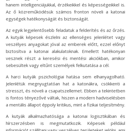
hanem intelligenciájukkal, érzékeikkel és képességeikkel is.
Az ő közreműködésük számos fronton növeli a katonai
egységek hatékonyságát és biztonságát.
Az egyik legjelentősebb feladatuk a felderítés és az őrzés.
A kutyák képesek észlelni az ellenséges jelenlétet vagy
veszélyes anyagokat jóval az emberek előtt, ezzel előnyt
biztosítva a katonai alakulatoknak. Emellett hatékonyan
vesznek részt a keresési és mentési akciókban, amikor
sebesültek vagy eltűnt személyek felkutatása a cél.
A harci kutyák pszichológiai hatása sem elhanyagolható.
Jelenlétük megnyugtatóan hat a katonákra, csökkenti a
stresszt, és növeli a csapatszellemet. Ebben a tekintetben
is fontos tényezővé váltak, hiszen a modern hadviselésben
a mentális állapot éppoly kritikus, mint a fizikai teljesítmény.
A kutyák alkalmazhatósága a katonai logisztikában és
hírszerzésben is megmutatkozik. Képesek például
információt szállítani vagy veszélyes területeket jelölni, ami