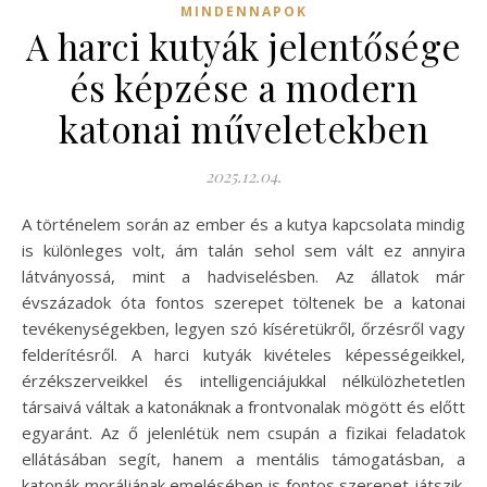
MINDENNAPOK
A harci kutyák jelentősége
és képzése a modern
katonai műveletekben
2025.12.04.
A történelem során az ember és a kutya kapcsolata mindig
is különleges volt, ám talán sehol sem vált ez annyira
látványossá, mint a hadviselésben. Az állatok már
évszázadok óta fontos szerepet töltenek be a katonai
tevékenységekben, legyen szó kíséretükről, őrzésről vagy
felderítésről. A harci kutyák kivételes képességeikkel,
érzékszerveikkel és intelligenciájukkal nélkülözhetetlen
társaivá váltak a katonáknak a frontvonalak mögött és előtt
egyaránt. Az ő jelenlétük nem csupán a fizikai feladatok
ellátásában segít, hanem a mentális támogatásban, a
katonák moráljának emelésében is fontos szerepet játszik.