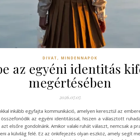
,
DIVAT
MINDENNAPOK
pe az egyéni identitás ki
megértésében
2026.07.07.
sokkal inkább egyfajta kommunikáció, amelyen keresztül az embere
 összefonódik az egyéni identitással, hiszen a választott ruha
t azt elsőre gondolnánk. Amikor valaki ruhát választ, nemcsak a p
eni a külvilág felé. Ez az önkifejezés olyan eszköz, amely segít