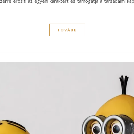
erre erősíti az egyéni karaktert és támogatja a társadalmi kapc
TOVÁBB