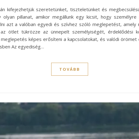
án kifejezhetjük szeretetünket, tiszteletünket és megbecsülé
lyan pillanat, amikor megállunk egy kicsit, hogy személyre
ni azt a valóban egyedi és szívhez szóló meglepetést, amely
 az ötlet tükrözze az ünnepelt személyiségét, érdeklődési 
meglepetés képes erősíteni a kapcsolatokat, és valódi örömet
ésben Az egyediség…
TOVÁBB