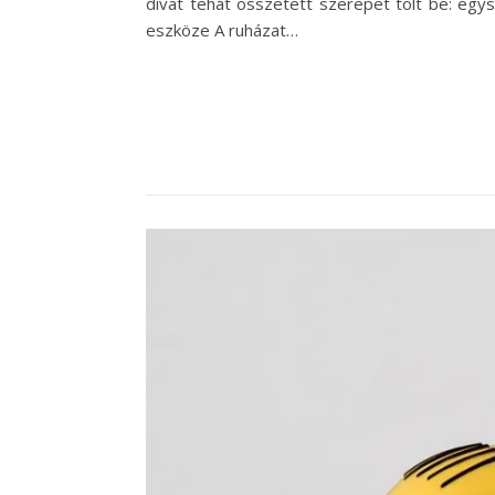
divat tehát összetett szerepet tölt be: egysz
eszköze A ruházat…