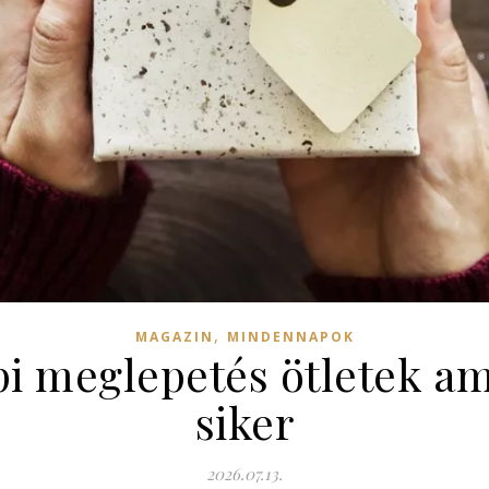
,
MAGAZIN
MINDENNAPOK
i meglepetés ötletek am
siker
2026.07.13.