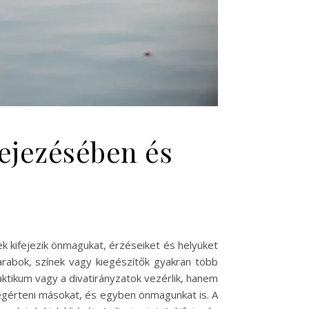
fejezésében és
k kifejezik önmagukat, érzéseiket és helyüket
darabok, színek vagy kiegészítők gyakran több
raktikum vagy a divatirányzatok vezérlik, hanem
 megérteni másokat, és egyben önmagunkat is. A