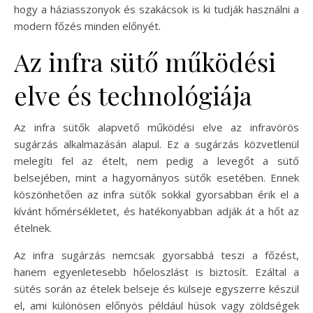
hogy a háziasszonyok és szakácsok is ki tudják használni a
modern főzés minden előnyét.
Az infra sütő működési
elve és technológiája
Az infra sütők alapvető működési elve az infravörös
sugárzás alkalmazásán alapul. Ez a sugárzás közvetlenül
melegíti fel az ételt, nem pedig a levegőt a sütő
belsejében, mint a hagyományos sütők esetében. Ennek
köszönhetően az infra sütők sokkal gyorsabban érik el a
kívánt hőmérsékletet, és hatékonyabban adják át a hőt az
ételnek.
Az infra sugárzás nemcsak gyorsabbá teszi a főzést,
hanem egyenletesebb hőeloszlást is biztosít. Ezáltal a
sütés során az ételek belseje és külseje egyszerre készül
el, ami különösen előnyös például húsok vagy zöldségek