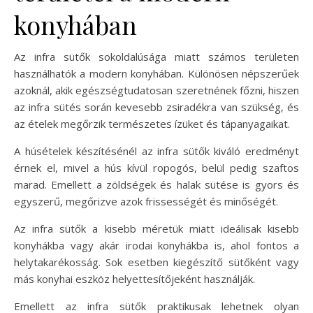
konyhában
Az infra sütők sokoldalúsága miatt számos területen
használhatók a modern konyhában. Különösen népszerűek
azoknál, akik egészségtudatosan szeretnének főzni, hiszen
az infra sütés során kevesebb zsiradékra van szükség, és
az ételek megőrzik természetes ízüket és tápanyagaikat.
A húsételek készítésénél az infra sütők kiváló eredményt
érnek el, mivel a hús kívül ropogós, belül pedig szaftos
marad. Emellett a zöldségek és halak sütése is gyors és
egyszerű, megőrizve azok frissességét és minőségét.
Az infra sütők a kisebb méretük miatt ideálisak kisebb
konyhákba vagy akár irodai konyhákba is, ahol fontos a
helytakarékosság. Sok esetben kiegészítő sütőként vagy
más konyhai eszköz helyettesítőjeként használják.
Emellett az infra sütők praktikusak lehetnek olyan