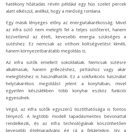
hatékony hőátadás révén például egy hús szelet percek
alatt elkészül, anélkül, hogy a minőség romlana.
Egy másik lényeges előny az energiatakarékosság. Mivel
az infra sütő nem melegíti fel a teljes sütőteret, hanem
közvetlenül az ételt, kevesebb energia szükséges a
sütéshez. Ez nemcsak az otthoni költségvetést kíméli,
hanem környezetbarátabb megoldás is.
Az infra sütők emellett sokoldalúak. Nemcsak sütésre
alkalmasak, hanem grillezéshez, pirításhoz vagy akár
melegítéshez is használhatók. Ez a sokfunkciós használat
helytakarékos megoldást jelent a konyhában, mivel
egyetlen készülékben több konyhai eszköz funkciói
egyesülnek.
Végül, az infra sütők egyszerű tisztíthatósága is fontos
tényező. A legtöbb modell tapadásmentes bevonattal
rendelkezik, és az infra technológiának köszönhetően
kevesebb ételmaradvány ég rá a felületekre, így a