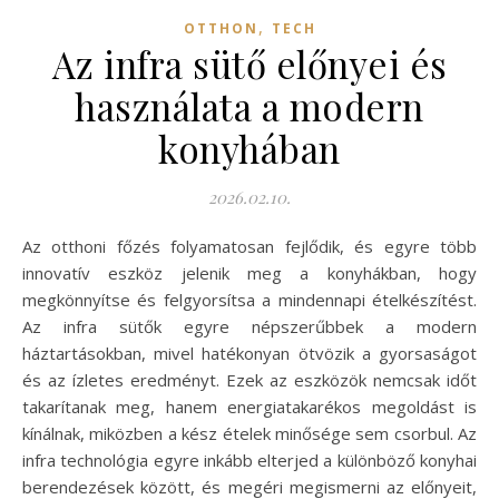
,
OTTHON
TECH
Az infra sütő előnyei és
használata a modern
konyhában
2026.02.10.
Az otthoni főzés folyamatosan fejlődik, és egyre több
innovatív eszköz jelenik meg a konyhákban, hogy
megkönnyítse és felgyorsítsa a mindennapi ételkészítést.
Az infra sütők egyre népszerűbbek a modern
háztartásokban, mivel hatékonyan ötvözik a gyorsaságot
és az ízletes eredményt. Ezek az eszközök nemcsak időt
takarítanak meg, hanem energiatakarékos megoldást is
kínálnak, miközben a kész ételek minősége sem csorbul. Az
infra technológia egyre inkább elterjed a különböző konyhai
berendezések között, és megéri megismerni az előnyeit,