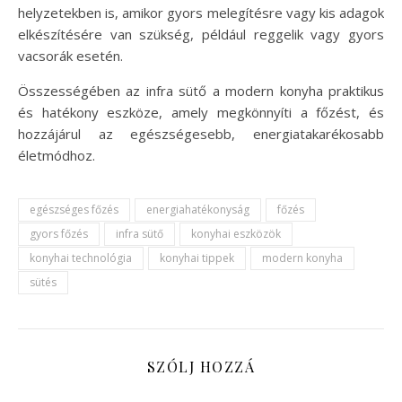
helyzetekben is, amikor gyors melegítésre vagy kis adagok
elkészítésére van szükség, például reggelik vagy gyors
vacsorák esetén.
Összességében az infra sütő a modern konyha praktikus
és hatékony eszköze, amely megkönnyíti a főzést, és
hozzájárul az egészségesebb, energiatakarékosabb
életmódhoz.
egészséges főzés
energiahatékonyság
főzés
gyors főzés
infra sütő
konyhai eszközök
konyhai technológia
konyhai tippek
modern konyha
sütés
SZÓLJ HOZZÁ