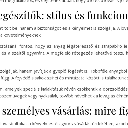
n megtalálhatók, és segítenek abban, hogy a ló és a lovas is jól
gészítők: stílus és funkcion
 tölt be, hanem a biztonságot és a kényelmet is szolgálja. A lov
k a követelményeknek.
sztásánál fontos, hogy az anyag légáteresztő és strapabíró l
és a széltől egyaránt. A megfelelő rétegezés lehetővé teszi, h
lgálják, hanem javítják a gyeplő fogását is. Többféle anyagból 
függ. A fejvédő sisakok színei és mintázatai között is találhatun
m, amelyek speciális kialakításuk révén csökkentik a dörzsölődés
napszemüvegek vagy nyaksálak, tovább növelhetik a lovaglás élmé
 személyes vásárlás: mire f
 lovasboltokat a kényelmes és gyors vásárlás érdekében, azon