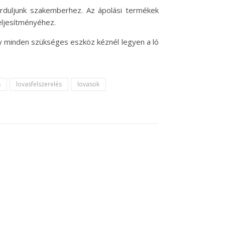
forduljunk szakemberhez. Az ápolási termékek
eljesítményéhez.
gy minden szükséges eszköz kéznél legyen a ló
s
lovasfelszerelés
lovasok