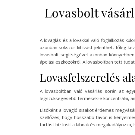
Lovasbolt vásár
A lovaglás és a lovakkal való foglalkozás kü
azonban sokszor kihívást jelenthet, főleg kez
lovasbolt segítségével azonban könnyebben 
ápolási eszközökről. A lovasboltban tett tuda
Lovasfelszerelés al
A lovasboltban való vásárlás során az eg
legszükségesebb termékekre koncentrálni, am
Elsőként a lovagló sisakot érdemes megvásár
szellőzés, hogy hosszabb távon is kényelmes
tartást biztosít a lábnak és megakadályozza, 