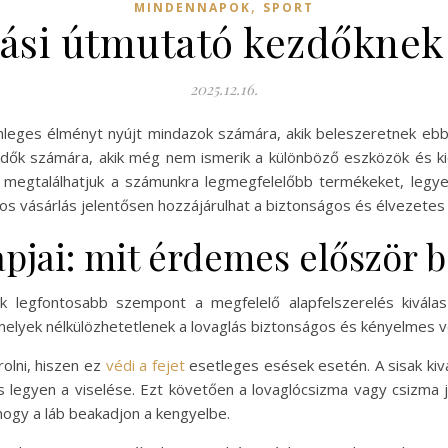
,
MINDENNAPOK
SPORT
lási útmutató kezdőknek 
2025.12.16.
lönleges élményt nyújt mindazok számára, akik beleszeretnek eb
dők számára, akik még nem ismerik a különböző eszközök és kiegé
megtalálhatjuk a számunkra legmegfelelőbb termékeket, legye
tos vásárlás jelentősen hozzájárulhat a biztonságos és élvezetes
apjai: mit érdemes először 
yik legfontosabb szempont a megfelelő alapfelszerelés kivál
elyek nélkülözhetetlenek a lovaglás biztonságos és kényelmes 
olni, hiszen ez
védi a fejet
esetleges esések esetén. A sisak kiv
 legyen a viselése. Ezt követően a lovaglócsizma vagy csizma je
hogy a láb beakadjon a kengyelbe.