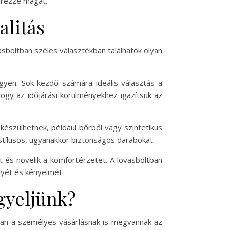
 érezze magát.
alitás
asboltban széles választékban találhatók olyan
egyen. Sok kezdő számára ideális választás a
ogy az időjárási körülményekhez igazítsuk az
készülhetnek, például bőrből vagy szintetikus
k stílusos, ugyanakkor biztonságos darabokat.
t és növelik a komfortérzetet. A lovasboltban
nyét és kényelmét.
igyeljünk?
ban a személyes vásárlásnak is megvannak az