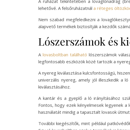
A ruházat tekintetében a lovaglónadrág (br
lehetővé. A felsőruházatnál
a réteges öltözk
Nem szabad megfeledkezni a lovaglókesztyűr
alapvető termékek biztosítják a kezdők számá
Lószerszámok és ki
A
lovasboltban található
lószerszámok válasz
legfontosabb eszközök közé tartozik a nyereg,
A nyereg kiválasztása kulcsfontosságú, hisze
univerzális nyereg, amely jól illeszkedik a 
kiválasztásához.
A kantár és a gyeplő a ló irányításához sz
Fontos, hogy ezek kényelmesek legyenek a ló
használatát mindig a tapasztalt lovasok útmut
További kiegészítők, mint például patkóvédő