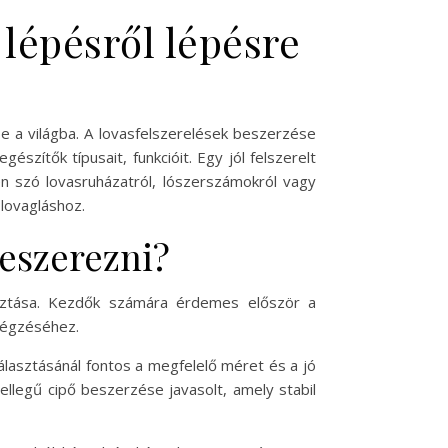
lépésről lépésre
be a világba. A lovasfelszerelések beszerzése
szítők típusait, funkcióit. Egy jól felszerelt
n szó lovasruházatról, lószerszámokról vagy
 lovagláshoz.
beszerezni?
asztása. Kezdők számára érdemes először a
végzéséhez.
álasztásánál fontos a megfelelő méret és a jó
llegű cipő beszerzése javasolt, amely stabil