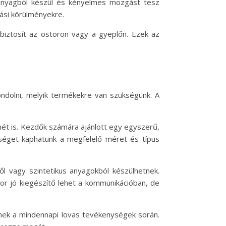
s anyagból készül és kényelmes mozgást tesz
rási körülményekre.
biztosít az ostoron vagy a gyeplőn. Ezek az
ndolni, melyik termékekre van szükségünk. A
mét is. Kezdők számára ajánlott egy egyszerű,
gítséget kaphatunk a megfelelő méret és típus
l vagy szintetikus anyagokból készülhetnek.
or jó kiegészítő lehet a kommunikációban, de
tnek a mindennapi lovas tevékenységek során.