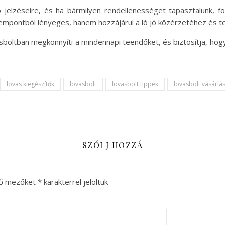
ó jelzéseire, és ha bármilyen rendellenességet tapasztalunk, 
empontból lényeges, hanem hozzájárul a ló jó közérzetéhez és t
sboltban megkönnyíti a mindennapi teendőket, és biztosítja, ho
lovas kiegészítők
lovasbolt
lovasbolt tippek
lovasbolt vásárlá
SZÓLJ HOZZÁ
ző mezőket
*
karakterrel jelöltük