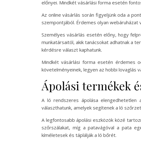
előnyei. Mindkét vásárlási forma esetén fonto
Az online vásárlás során figyeljünk oda a p
szempontjából. Érdemes olyan webáruházat vál
Személyes vásárlás esetén előny, hogy felpró
munkatársaitól, akik tanácsokat adhatnak a te
kérdésre választ kaphatunk.
Mindkét vásárlási forma esetén érdemes od
követelményeinek, legyen az hobbi lovaglás 
Ápolási termékek é
A ló rendszeres ápolása elengedhetetlen a
választhatunk, amelyek segítenek a ló szőrze
A legfontosabb ápolási eszközök közé tartozn
szőrszálakat, míg a patavágóval a pata egé
kíméletesek és táplálják a ló bőrét.