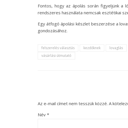
Fontos, hogy az ápolás során figyeljünk a l
rendszeres használata nemcsak esztétikai sz
Egy átfogó ápolási készlet beszerzése a lova
gondozásához.
felszerelés választás
kezdőknek
lovaglás
vásárlási útmutató
Az e-mail címet nem tesszük közzé.
A kötele
Név
*