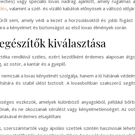
eeches) vagy speciális lovas nadrág ajánlott, amely rugalma
ödés
, valamint a szél- és vízálló kabátok előnyösek a változó időjá
ől sem, amely védi a kezet a horzsolásoktól és jobb fogást 
ra a kényelmet és biztonságot az első lovas élmények során.
egészítők kiválasztása
téka rendkívül széles, ezért kezdőként érdemes alaposan átgo
 az ostor, a kantár és a gyeplő.
n nemcsak a lovas kényelmét szolgálja, hanem a ló hátának védel
ló hátára és stabil ülést biztosít. A lovasboltban szakszerű se
ükséges eszközök, amelyek különböző anyagokból, például bőrbő
nak, és ne okozzanak sérülést vagy kényelmetlenséget. Az ost
atásával érdemes elsajátítani.
k, szerszámtartók vagy ápolási szettek szintén hasznosak lehe