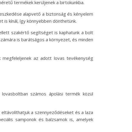
méretű termékek kerüljenek a birtokunkba.
lleszkedése alapvető a biztonság és kényelem
 is kínál, így könnyebben dönthetünk.
llett szakértő segítséget is kaphatunk a bolt
k számára is barátságos a környezet, és minden
k megfeleljenek az adott lovas tevékenység
A lovasboltban számos ápolási termék közül
 eltávolíthatjuk a szennyeződéseket és a laza
speciális samponok és balzsamok is, amelyek