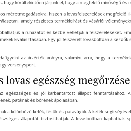
s, hogy körültekintően járjunk el, hogy a megfelelő minőségű és 
ontos méretmegadásokra, hiszen a lovasfelszerelések megfelelő i
asztani, amely részletes termékleírást és vásárlói véleményeket
bálhatjuk a ruházatot és kézbe vehetjük a felszereléseket. Eme
rmékek kiválasztásában. Egy jól felszerelt lovasboltban a kezdő
afigyelni az ár-érték arányra, valamint arra, hogy a terméke
vagy versenysport.
s lovas egészség megőrzése
z egészséges és jól karbantartott állapot fenntartásához. 
tének, patáinak és bőrének ápolásában.
ak a különböző kefék, fésűk és patavágók. A kefék segítségével
szséges állapotát biztosíthatjuk. A lovasboltban kaphatóak 