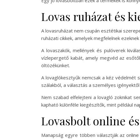
Egy jó lovasboltban ezek a termékek is könnye
Lovas ruházat és kie
A lovasruházat nem csupán esztétikai szerepet
ruházati cikkek, amelyek megfelelnek ezekne
A lovaszakók, mellények és pulóverek kivála
vízlepergető kabát, amely megvéd az esőtől 
öltözékünket.
A lovaglókesztyűk nemcsak a kéz védelmét szo
szálakból, a választás a személyes igényektől 
Nem szabad elfelejteni a lovagló zoknikat se
kapható különféle kiegészítők, mint például 
Lovasbolt online és
Manapság egyre többen választják az online