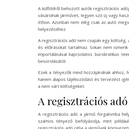
A külföldről behozott autók regisztrációs ad
vásárolnak járművet, legyen szó új vagy haszn
itthon. Azonban nem elég csak az autó megvá
helyezéséhez.
A regisztrációs adó nem csupán egy költség, a
és előírásokat tartalmaz. Sokan nem ismerik
importálásával kapcsolatos bürokratikus te
besorolásától.
Ezek a tényezők mind hozzájárulnak ahhoz, h
hanem alapos tájékozódást és tervezést igény
a nem várt költségeket.
A regisztrációs ad
A regisztrációs adó a jármű forgalomba hel
számos tényező befolyásolja, mint példáu
regisztrációs adó célja a járművek környeze