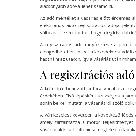
alacsonyabb adóval lehet számolni.
Az adó mértékét a vásárlás előtt érdemes al
elektromos autó regisztrációs adója jelen
változnak, ezért fontos, hogy a legfrissebb i
A regisztrációs adó megfizetése a jármű f
elengedhetetlen, mivel a késedelmes adófize
használni az utakon, így a vásárlás után miha
A regisztrációs adó
A külföldről behozott autóra vonatkozó reg
érdekében. Első lépésként szükséges a jármű
során be kell mutatni a vásárlásról szóló dok
A vámkezelést követően a következő lépés a 
amely tartalmazza a motor teljesítményét, 
vásárlónak ki kell töltenie a megfelelő űrlapok