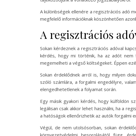
A különbségek ellenére a regisztrációs adó m
megfelelő információknak köszönhetően azonba
A regisztrációs adó
Sokan kérdeznek a regisztrációs adóval kapcs
kérdés, hogy mi történik, ha az adót nem 
megemelheti a végső költségeket. Éppen ezér
Sokan érdeklődnek arról is, hogy milyen do
szóló számlára, a forgalmi engedélyre, valam
elengedhetetlenek a folyamat során.
Egy másik gyakori kérdés, hogy külföldön sz
legálisan csak akkor lehet használni, ha a reg
a hatóságok ellenőrizhetik az autók forgalmi 
Végül, de nem utolsósorban, sokan érdeklőd
környezetvédelmi besorolásától függ, ér