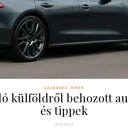
,
GAZDASÁG
HÍREK
dó külföldről behozott au
és tippek
2025.07.23.