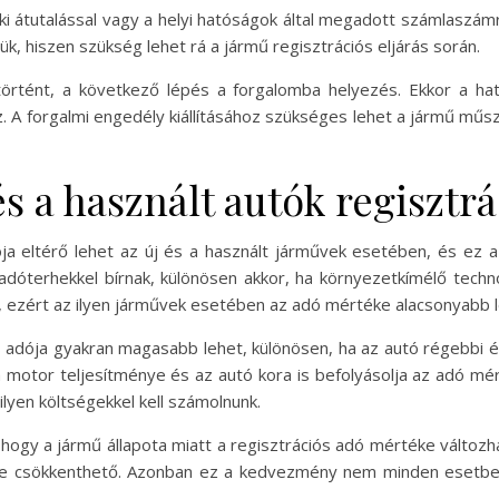
ki átutalással vagy a helyi hatóságok által megadott számlaszámr
, hiszen szükség lehet rá a jármű regisztrációs eljárás során.
rtént, a következő lépés a forgalomba helyezés. Ekkor a ható
z. A forgalmi engedély kiállításához szükséges lehet a jármű műsz
s a használt autók regisztrá
ója eltérő lehet az új és a használt járművek esetében, és ez a
 adóterhekkel bírnak, különösen akkor, ha környezetkímélő techn
t, ezért az ilyen járművek esetében az adó mértéke alacsonyabb l
s adója gyakran magasabb lehet, különösen, ha az autó régebbi 
a motor teljesítménye és az autó kora is befolyásolja az adó mé
ilyen költségekkel kell számolnunk.
hogy a jármű állapota miatt a regisztrációs adó mértéke változha
 csökkenthető. Azonban ez a kedvezmény nem minden esetben 