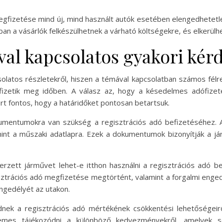
egfizetése mind új, mind használt autók esetében elengedhetetl
n a vásárlók felkészülhetnek a várható költségekre, és elkerülh
val kapcsolatos gyakori kér
olatos részletekről, hiszen a témával kapcsolatban számos félre
fizetik meg időben. A válasz az, hogy a késedelmes adófizeté
t fontos, hogy a határidőket pontosan betartsuk.
kumentumokra van szükség a regisztrációs adó befizetéséhez. 
int a műszaki adatlapra. Ezek a dokumentumok bizonyítják a jár
erzett járművet lehet-e itthon használni a regisztrációs adó be
isztrációs adó megfizetése megtörtént, valamint a forgalmi engedé
engedélyét az utakon.
nek a regisztrációs adó mértékének csökkentési lehetőségeir
demes tájékozódni a különböző kedvezményekről, amelyek s