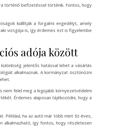
a történő befizetéssel történik. Fontos, hogy
ságok kiállítják a forgalmi engedélyt, amely
aki vizsgája is, így érdemes ezt is figyelembe
ciós adója között
 különbség jelentős hatással lehet a vásárlás
ológiát alkalmaznak. A kormányzat ösztönözni
ehet.
és nem felel meg a legújabb környezetvédelmi
rtékét. Érdemes alaposan tájékozódni, hogy a
t. Például, ha az autó már több mint tíz éves,
alkalmazható, így fontos, hogy részletesen