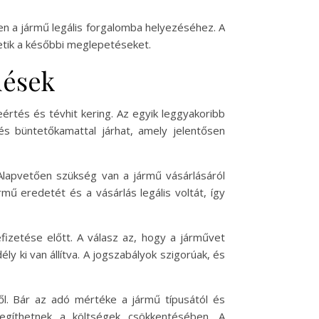
en a jármű legális forgalomba helyezéséhez. A
etik a későbbi meglepetéseket.
dések
értés és tévhit kering. Az egyik leggyakoribb
s büntetőkamattal járhat, amely jelentősen
Alapvetően szükség van a jármű vásárlásáról
mű eredetét és a vásárlás legális voltát, így
fizetése előtt. A válasz az, hogy a járművet
ly ki van állítva. A jogszabályok szigorúak, és
ől. Bár az adó mértéke a jármű típusától és
egíthetnek a költségek csökkentésében. A