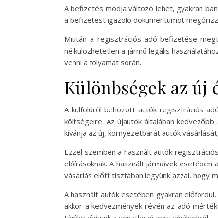
A befizetés módja változó lehet, gyakran ban
a befizetést igazoló dokumentumot megőrizzük
Miután a regisztrációs adó befizetése megtö
nélkülözhetetlen a jármű legális használatáho
venni a folyamat során.
Különbségek az új é
A külföldről behozott autók regisztrációs ad
költségeire. Az újautók általában kedvezőbb
kívánja az új, környezetbarát autók vásárlásá
Ezzel szemben a használt autók regisztráció
előírásoknak. A használt járművek esetében 
vásárlás előtt tisztában legyünk azzal, hogy m
A használt autók esetében gyakran előfordul, 
akkor a kedvezmények révén az adó mértéke
tájékozódjunk a vonatkozó jogszabályokról.