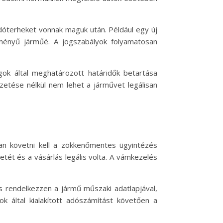
dóterheket vonnak maguk után. Például egy új
tményű járműé. A jogszabályok folyamatosan
ok által meghatározott határidők betartása
zetése nélkül nem lehet a járművet legálisan
san követni kell a zökkenőmentes ügyintézés
ét és a vásárlás legális volta. A vámkezelés
s rendelkezzen a jármű műszaki adatlapjával,
k által kialakított adószámítást követően a