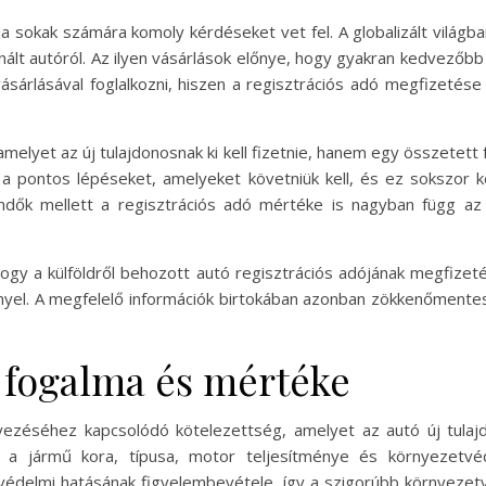
ója sokak számára komoly kérdéseket vet fel. A globalizált világ
ált autóról. Az ilyen vásárlások előnye, hogy gyakran kedvezőbb
sárlásával foglalkozni, hiszen a regisztrációs adó megfizetése
melyet az új tulajdonosnak ki kell fizetnie, hanem egy összetett 
 a pontos lépéseket, amelyeket követniük kell, és ez sokszor
endők mellett a regisztrációs adó mértéke is nagyban függ az 
ogy a külföldről behozott autó regisztrációs adójának megfize
el. A megfelelő információk birtokában azonban zökkenőmentesen
ó fogalma és mértéke
yezéséhez kapcsolódó kötelezettség, amelyet az autó új tulaj
l a jármű kora, típusa, motor teljesítménye és környezetvéd
tvédelmi hatásának figyelembevétele, így a szigorúbb környez