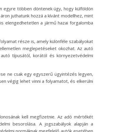
ban egyre többen döntenek úgy, hogy külföldön
 áron juthatunk hozzá a kívánt modellhez, mint
 is elengedhetetlen a jármű hazai forgalomba
folyamat része is, amely különféle szabályokat
 kellemetlen meglepetéseket okozhat. Az autó
autó típusától, korától és környezetvédelmi
tése ne csak egy egyszerű ügyintézés legyen,
 végig lehet vinni a folyamatot, és elkerülni
donosának kell megfizetnie. Az adó mértékét
elmi besorolása. A jogszabályok alapján a
etvédelmi normáknak megfelelő autók esetében