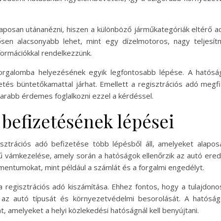
aposan utánanézni, hiszen a különböző járműkategóriák eltérő a
tősen alacsonyabb lehet, mint egy dízelmotoros, nagy teljesí
nformációkkal rendelkezzünk.
orgalomba helyezésének egyik legfontosabb lépése. A hatóság
tés büntetőkamattal járhat. Emellett a regisztrációs adó megfi
marabb érdemes foglalkozni ezzel a kérdéssel.
 befizetésének lépései
isztrációs adó befizetése több lépésből áll, amelyeket alapo
 vámkezelése, amely során a hatóságok ellenőrzik az autó eredet
umentumokat, mint például a számlát és a forgalmi engedélyt.
regisztrációs adó kiszámítása. Ehhez fontos, hogy a tulajdono
az autó típusát és környezetvédelmi besorolását. A hatóságo
at, amelyeket a helyi közlekedési hatóságnál kell benyújtani.