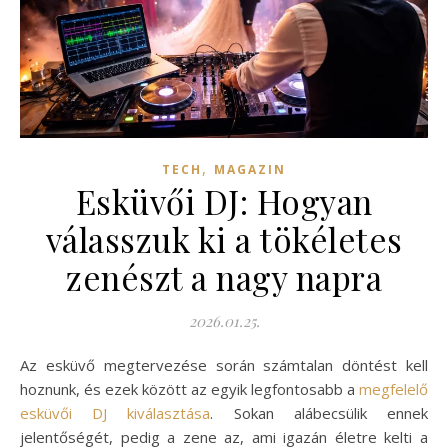
,
TECH
MAGAZIN
Esküvői DJ: Hogyan
válasszuk ki a tökéletes
zenészt a nagy napra
2026.01.25.
Az esküvő megtervezése során számtalan döntést kell
hoznunk, és ezek között az egyik legfontosabb a
megfelelő
esküvői DJ kiválasztása
. Sokan alábecsülik ennek
jelentőségét, pedig a zene az, ami igazán életre kelti a