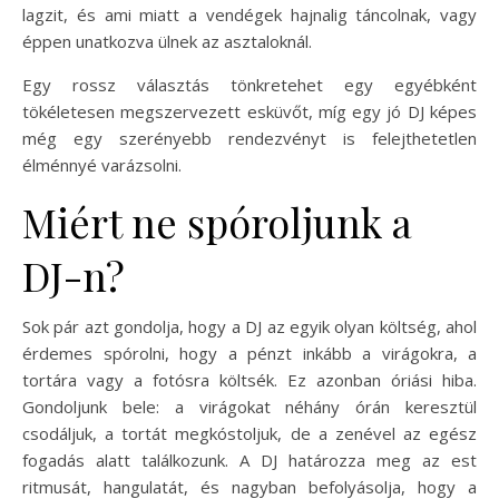
lagzit, és ami miatt a vendégek hajnalig táncolnak, vagy
éppen unatkozva ülnek az asztaloknál.
Egy rossz választás tönkretehet egy egyébként
tökéletesen megszervezett esküvőt, míg egy jó DJ képes
még egy szerényebb rendezvényt is felejthetetlen
élménnyé varázsolni.
Miért ne spóroljunk a
DJ-n?
Sok pár azt gondolja, hogy a DJ az egyik olyan költség, ahol
érdemes spórolni, hogy a pénzt inkább a virágokra, a
tortára vagy a fotósra költsék. Ez azonban óriási hiba.
Gondoljunk bele: a virágokat néhány órán keresztül
csodáljuk, a tortát megkóstoljuk, de a zenével az egész
fogadás alatt találkozunk. A DJ határozza meg az est
ritmusát, hangulatát, és nagyban befolyásolja, hogy a