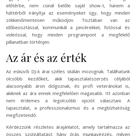
előtérbe, nem csinál belőle saját show-t, hanem a
háttérből irányítja az eseményeket úgy, hogy minden
zökkenőmentesen működjön. Tisztában van az
időbeosztással, kommunikál a pincérekkel, fotóssal és
videóssal, hogy minden programpont a megfelelő
pillanatban történjen.
Az ár és az érték
Az esküvői DJ-k árai széles skálán mozognak. Találhatunk
olcsóbb kezdőket, akik tapasztalatszerzés céljából
alacsonyabb áron dolgoznak, és profi veteránokat is,
akiknek az ára ennek megfelelően magasabb. Itt azonban
nem érdemes a legolcsóbb opciót választani. A
tapasztalat, a professzionalizmus és a megbízhatóság
megfizetendő.
Kérdezzünk részletes árajánlatot, amely tartalmazza az
összes szolgáltatást: hány órás munkavégzés, milyen