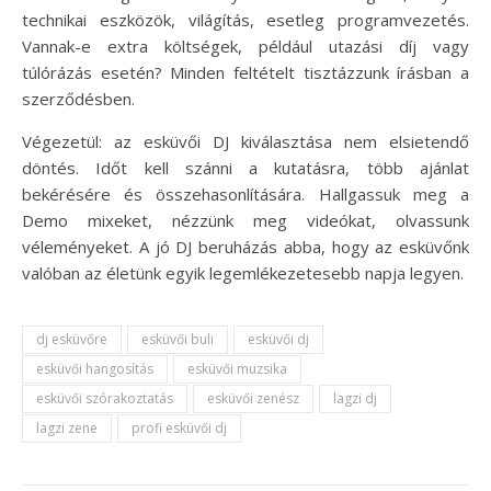
technikai eszközök, világítás, esetleg programvezetés.
Vannak-e extra költségek, például utazási díj vagy
túlórázás esetén? Minden feltételt tisztázzunk írásban a
szerződésben.
Végezetül: az esküvői DJ kiválasztása nem elsietendő
döntés. Időt kell szánni a kutatásra, több ajánlat
bekérésére és összehasonlítására. Hallgassuk meg a
Demo mixeket, nézzünk meg videókat, olvassunk
véleményeket. A jó DJ beruházás abba, hogy az esküvőnk
valóban az életünk egyik legemlékezetesebb napja legyen.
dj esküvőre
esküvői buli
esküvői dj
esküvői hangosítás
esküvői muzsika
esküvői szórakoztatás
esküvői zenész
lagzi dj
lagzi zene
profi esküvői dj