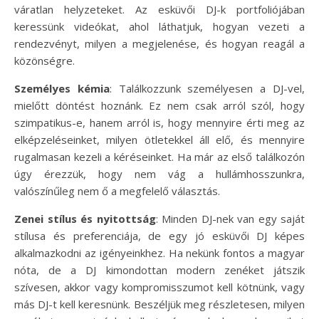
váratlan helyzeteket. Az esküvői DJ-k portfoliójában
keressünk videókat, ahol láthatjuk, hogyan vezeti a
rendezvényt, milyen a megjelenése, és hogyan reagál a
közönségre.
Személyes kémia
: Találkozzunk személyesen a DJ-vel,
mielőtt döntést hoznánk. Ez nem csak arról szól, hogy
szimpatikus-e, hanem arról is, hogy mennyire érti meg az
elképzeléseinket, milyen ötletekkel áll elő, és mennyire
rugalmasan kezeli a kéréseinket. Ha már az első találkozón
úgy érezzük, hogy nem vág a hullámhosszunkra,
valószínűleg nem ő a megfelelő választás.
Zenei stílus és nyitottság
: Minden DJ-nek van egy saját
stílusa és preferenciája, de egy jó esküvői DJ képes
alkalmazkodni az igényeinkhez. Ha nekünk fontos a magyar
nóta, de a DJ kimondottan modern zenéket játszik
szívesen, akkor vagy kompromisszumot kell kötnünk, vagy
más DJ-t kell keresnünk. Beszéljük meg részletesen, milyen