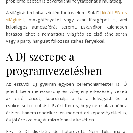
probléma esetén is zavartalanul folytatódhat a mulatság.
A világítástechnika szintén fontos elem. Sok DJ
kínál LED-es
világítást
, mozgófényeket vagy akár füstgépet is, ami
különleges atmoszférát teremt. Esküvőkön különösen
hatásos lehet a romantikus világítás az első tánc során
vagy a party hangulat fokozása színes fényekkel.
A DJ szerepe a
programvezetésben
Az esküvői DJ gyakran egyben ceremóniamester is. Ő
jelenti be a menyasszony és vőlegény érkezését, vezeti
az első táncot, koordinálja a torta felvágást és a
csokorcsokor dobást. Ezért fontos, hogy ne csak zenéhez
értsen, hanem rendelkezzen moderátori képességekkel is,
és jól érezze magát mikrofonnal a kezében.
Egy jó DJ diszkrét, de határozott. Nem tolja magát