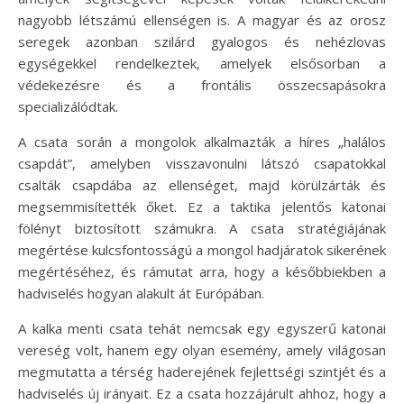
nagyobb létszámú ellenségen is. A magyar és az orosz
seregek azonban szilárd gyalogos és nehézlovas
egységekkel rendelkeztek, amelyek elsősorban a
védekezésre és a frontális összecsapásokra
specializálódtak.
A csata során a mongolok alkalmazták a híres „halálos
csapdát”, amelyben visszavonulni látszó csapatokkal
csalták csapdába az ellenséget, majd körülzárták és
megsemmisítették őket. Ez a taktika jelentős katonai
fölényt biztosított számukra. A csata stratégiájának
megértése kulcsfontosságú a mongol hadjáratok sikerének
megértéséhez, és rámutat arra, hogy a későbbiekben a
hadviselés hogyan alakult át Európában.
A kalka menti csata tehát nemcsak egy egyszerű katonai
vereség volt, hanem egy olyan esemény, amely világosan
megmutatta a térség haderejének fejlettségi szintjét és a
hadviselés új irányait. Ez a csata hozzájárult ahhoz, hogy a