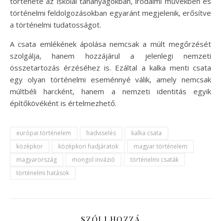
története az iskolai tananyagokban, irodalmi művekben és
történelmi feldolgozásokban egyaránt megjelenik, erősítve
a történelmi tudatosságot.
A csata emlékének ápolása nemcsak a múlt megőrzését
szolgálja, hanem hozzájárul a jelenlegi nemzeti
összetartozás érzéséhez is. Ezáltal a kalka menti csata
egy olyan történelmi eseménnyé válik, amely nemcsak
múltbéli harcként, hanem a nemzeti identitás egyik
építőkövéként is értelmezhető.
európai történelem
hadviselés
kalka csata
középkor
középkori hadjáratok
magyar történelem
magyarország
mongol invázió
történelmi csaták
történelmi hatások
SZÓLJ HOZZÁ