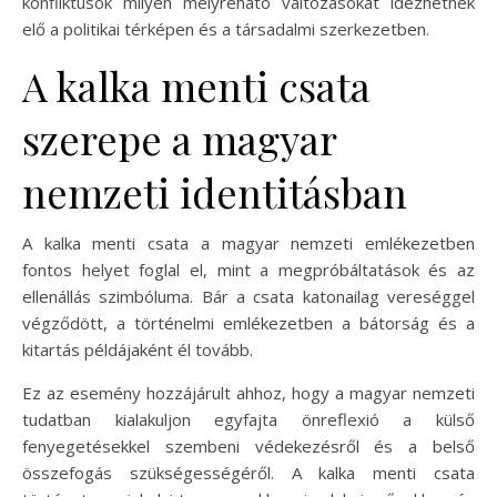
konfliktusok milyen mélyreható változásokat idézhetnek
elő a politikai térképen és a társadalmi szerkezetben.
A kalka menti csata
szerepe a magyar
nemzeti identitásban
A kalka menti csata a magyar nemzeti emlékezetben
fontos helyet foglal el, mint a megpróbáltatások és az
ellenállás szimbóluma. Bár a csata katonailag vereséggel
végződött, a történelmi emlékezetben a bátorság és a
kitartás példájaként él tovább.
Ez az esemény hozzájárult ahhoz, hogy a magyar nemzeti
tudatban kialakuljon egyfajta önreflexió a külső
fenyegetésekkel szembeni védekezésről és a belső
összefogás szükségességéről. A kalka menti csata