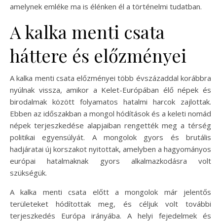
amelynek emléke ma is élénken él a történelmi tudatban.
A kalka menti csata
háttere és előzményei
A kalka menti csata előzményei több évszázaddal korábbra
nyúlnak vissza, amikor a Kelet-Európában élő népek és
birodalmak között folyamatos hatalmi harcok zajlottak.
Ebben az időszakban a mongol hódítások és a keleti nomád
népek terjeszkedése alapjaiban rengették meg a térség
politikai egyensúlyát. A mongolok gyors és brutális
hadjáratai új korszakot nyitottak, amelyben a hagyományos
európai hatalmaknak gyors alkalmazkodásra volt
szükségük.
A kalka menti csata előtt a mongolok már jelentős
területeket hódítottak meg, és céljuk volt további
terjeszkedés Európa irányába. A helyi fejedelmek és