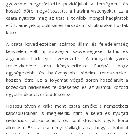
győzelme megerősítette pozíciójukat a térségben, és
hosszú időre megváltoztatta a hatalmi viszonyokat. Ez a
csata nyitotta meg az utat a további mongol hadjáratok
előtt, amelyek új politikai és társadalmi struktúrákat hoztak
létre.
A csata következtében számos állam és fejedelemség
kénytelen volt új stratégiai szövetségeket kötni, és
átgondolni haderejük szervezetét. A mongolok gyors
terjeszkedése arra kényszerítette Európát, hogy
egységesebb és hatékonyabb védelmi rendszereket
hozzon létre. Ez a folyamat végső soron hozzájárult a
középkori hadviselés fejlődéséhez és az államok közötti
együttműködés erősödéséhez.
Hosszú távon a kalka menti csata emléke a nemzetközi
kapcsolatokban is megjelenik, mint a keleti és nyugati
civilizációk találkozásának és konfliktusának egyik korai
állomása. Ez az esemény rávilágít arra, hogy a katonai