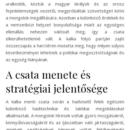
uralkodók, köztük a magyar királyok és az orosz
fejedelemségek vezetői, megpróbáltak szövetséget kötni
a mongolok megállítására. Azonban a különböző érdekek és
a nemzetközi helyzet bonyolultsága miatt az egységes
ellenállás nehezen valósult meg, így a csata
elkerülhetetlenné vált. A kalka folyó partján zajló
összecsapás a harctéren mutatta meg, hogy milyen súlyos
következményei lehetnek a politikai megosztottságnak és
az egység hiányának.
A csata menete és
stratégiai jelentősége
A kalka menti csata során a hadviselő felek egészen
különböző haditechnikai és taktikai megoldásokat
alkalmaztak. A mongolok híresek voltak gyors mozgásukról,
könnyűlovasságukról és az íjászatban való jártasságukról,
amelyek segítségével képesek voltak felülkerekedni