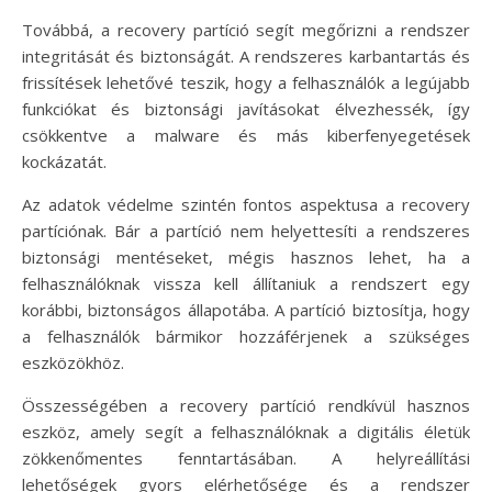
Továbbá, a recovery partíció segít megőrizni a rendszer
integritását és biztonságát. A rendszeres karbantartás és
frissítések lehetővé teszik, hogy a felhasználók a legújabb
funkciókat és biztonsági javításokat élvezhessék, így
csökkentve a malware és más kiberfenyegetések
kockázatát.
Az adatok védelme szintén fontos aspektusa a recovery
partíciónak. Bár a partíció nem helyettesíti a rendszeres
biztonsági mentéseket, mégis hasznos lehet, ha a
felhasználóknak vissza kell állítaniuk a rendszert egy
korábbi, biztonságos állapotába. A partíció biztosítja, hogy
a felhasználók bármikor hozzáférjenek a szükséges
eszközökhöz.
Összességében a recovery partíció rendkívül hasznos
eszköz, amely segít a felhasználóknak a digitális életük
zökkenőmentes fenntartásában. A helyreállítási
lehetőségek gyors elérhetősége és a rendszer