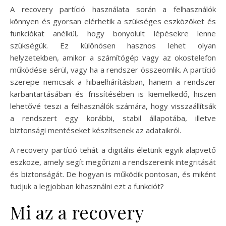
A recovery partíció használata során a felhasználók
könnyen és gyorsan elérhetik a szükséges eszközöket és
funkciókat anélkül, hogy bonyolult lépésekre lenne
szükségük. Ez különösen hasznos lehet olyan
helyzetekben, amikor a számítógép vagy az okostelefon
működése sérül, vagy ha a rendszer összeomlik. A partíció
szerepe nemcsak a hibaelhárításban, hanem a rendszer
karbantartásában és frissítésében is kiemelkedő, hiszen
lehetővé teszi a felhasználók számára, hogy visszaállítsák
a rendszert egy korábbi, stabil állapotába, illetve
biztonsági mentéseket készítsenek az adataikról.
A recovery partíció tehát a digitális életünk egyik alapvető
eszköze, amely segít megőrizni a rendszereink integritását
és biztonságát. De hogyan is működik pontosan, és miként
tudjuk a legjobban kihasználni ezt a funkciót?
Mi az a recovery