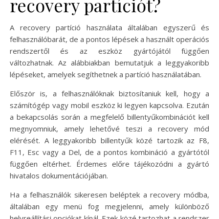
recovery partíciót?
A recovery partíció használata általában egyszerű és
felhasználóbarát, de a pontos lépések a használt operációs
rendszertől és az eszköz gyártójától függően
változhatnak. Az alábbiakban bemutatjuk a leggyakoribb
lépéseket, amelyek segíthetnek a partíció használatában.
Először is, a felhasználóknak biztosítaniuk kell, hogy a
számítógép vagy mobil eszköz ki legyen kapcsolva. Ezután
a bekapcsolás során a megfelelő billentyűkombinációt kell
megnyomniuk, amely lehetővé teszi a recovery mód
elérését. A leggyakoribb billentyűk közé tartozik az F8,
F11, Esc vagy a Del, de a pontos kombináció a gyártótól
függően eltérhet. Érdemes előre tájékozódni a gyártó
hivatalos dokumentációjában.
Ha a felhasználók sikeresen beléptek a recovery módba,
általában egy menü fog megjelenni, amely különböző
helyreállítási opciókat kínál. Ezek közé tartozhat a rendszer