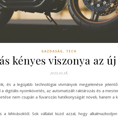
,
GAZDASÁG
TECH
ás kényes viszonya az új
2025.10.18.
zik, és a legújabb technológiai vívmányok megjelenése jelen
 a digitális nyomkövetés, az automatizált raktározás és a mester
ezetése nem csupán a fuvarozás hatékonyságát növeli, hanem a
a kihívásoktól. Sok vállalat küzd azzal, hogy alkalmazkodjon