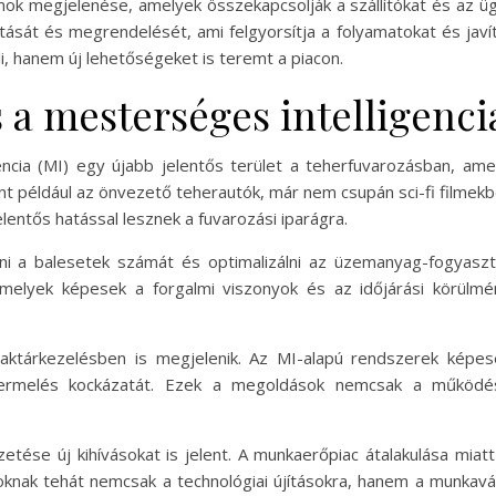
rmok megjelenése, amelyek összekapcsolják a szállítókat és az üg
ását és megrendelését, ami felgyorsítja a folyamatokat és javít
, hanem új lehetőségeket is teremt a piacon.
 a mesterséges intelligenci
ncia (MI) egy újabb jelentős terület a teherfuvarozásban, am
t például az önvezető teherautók, már nem csupán sci-fi filmekbe
entős hatással lesznek a fuvarozási iparágra.
 a balesetek számát és optimalizálni az üzemanyag-fogyasztá
melyek képesek a forgalmi viszonyok és az időjárási körülmény
aktárkezelésben is megjelenik. Az MI-alapú rendszerek képesek
termelés kockázatát. Ezek a megoldások nemcsak a működés
tése új kihívásokat is jelent. A munkaerőpiac átalakulása miatt
atoknak tehát nemcsak a technológiai újításokra, hanem a munkav