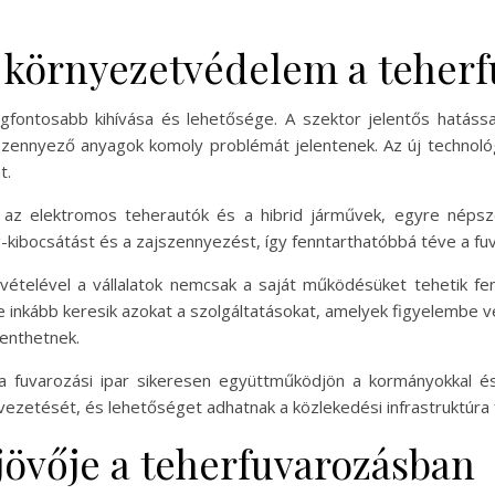
 környezetvédelem a teher
gfontosabb kihívása és lehetősége. A szektor jelentős hatáss
zennyező anyagok komoly problémát jelentenek. Az új technoló
t.
l az elektromos teherautók és a hibrid járművek, egyre népsz
kibocsátást és a zajszennyezést, így fenntarthatóbbá téve a fu
telével a vállalatok nemcsak a saját működésüket tehetik fe
 inkább keresik azokat a szolgáltatásokat, amelyek figyelembe 
lenthetnek.
a fuvarozási ipar sikeresen együttműködjön a kormányokkal és
vezetését, és lehetőséget adhatnak a közlekedési infrastruktúra f
jövője a teherfuvarozásban