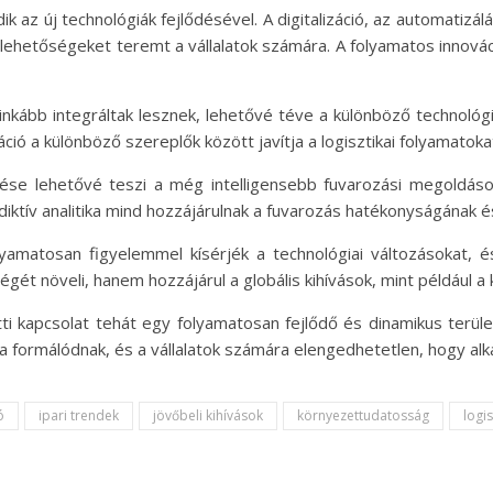
 az új technológiák fejlődésével. A digitalizáció, az automatiz
 új lehetőségeket teremt a vállalatok számára. A folyamatos inno
inkább integráltak lesznek, lehetővé téve a különböző technoló
 a különböző szereplők között javítja a logisztikai folyamatokat
ődése lehetővé teszi a még intelligensebb fuvarozási megoldá
ediktív analitika mind hozzájárulnak a fuvarozás hatékonyságának
lyamatosan figyelemmel kísérjék a technológiai változásokat, 
gét növeli, hanem hozzájárul a globális kihívások, mint például a 
ti kapcsolat tehát egy folyamatosan fejlődő és dinamikus terül
 formálódnak, és a vállalatok számára elengedhetetlen, hogy alk
ó
ipari trendek
jövőbeli kihívások
környezettudatosság
logis