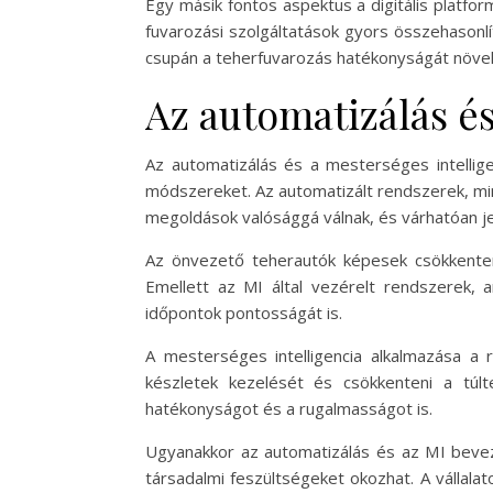
Egy másik fontos aspektus a digitális platfo
fuvarozási szolgáltatások gyors összehasonlít
csupán a teherfuvarozás hatékonyságát növeli
Az automatizálás és
Az automatizálás és a mesterséges intellige
módszereket. Az automatizált rendszerek, min
megoldások valósággá válnak, és várhatóan jel
Az önvezető teherautók képesek csökkenteni
Emellett az MI által vezérelt rendszerek, a
időpontok pontosságát is.
A mesterséges intelligencia alkalmazása a r
készletek kezelését és csökkenteni a túl
hatékonyságot és a rugalmasságot is.
Ugyanakkor az automatizálás és az MI beveze
társadalmi feszültségeket okozhat. A vállal