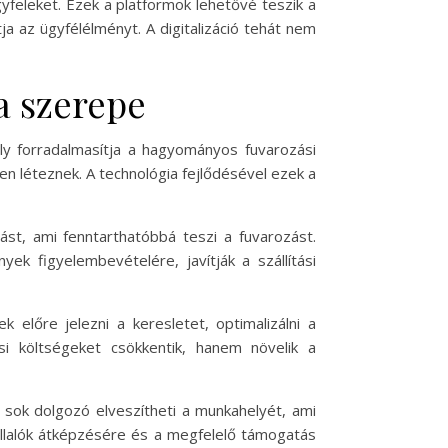
yfeleket. Ezek a platformok lehetővé teszik a
ja az ügyfélélményt. A digitalizáció tehát nem
a szerepe
ely forradalmasítja a hagyományos fuvarozási
n léteznek. A technológia fejlődésével ezek a
st, ami fenntarthatóbbá teszi a fuvarozást.
ek figyelembevételére, javítják a szállítási
 előre jelezni a keresletet, optimalizálni a
i költségeket csökkentik, hanem növelik a
 sok dolgozó elveszítheti a munkahelyét, ami
állalók átképzésére és a megfelelő támogatás