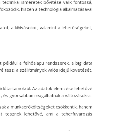
echnikai ismeretek bővítése válik fontossá,
fokozódik, hiszen a technológia alkalmazásával
tot, a kihívásokat, valamint a lehetőségeket,
nt például a felhőalapú rendszerek, a big data
é teszi a szállítmányok valós idejű követését,
s időtartamokról. Az adatok elemzése lehetővé
et, és gyorsabban reagálhatnak a változásokra.
mcsak a munkaerőköltségeket csökkentik, hanem
at tesznek lehetővé, ami a teherfuvarozás