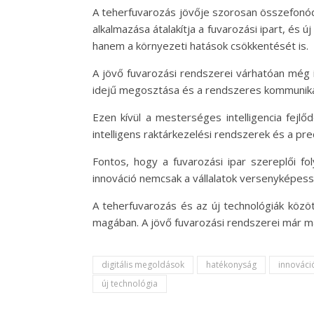
A teherfuvarozás jövője szorosan összefonódik
alkalmazása átalakítja a fuvarozási ipart, és
hanem a környezeti hatások csökkentését is.
A jövő fuvarozási rendszerei várhatóan még 
idejű megosztása és a rendszeres kommunikáció
Ezen kívül a mesterséges intelligencia fejl
intelligens raktárkezelési rendszerek és a pr
Fontos, hogy a fuvarozási ipar szereplői fo
innováció nemcsak a vállalatok versenyképessé
A teherfuvarozás és az új technológiák közöt
magában. A jövő fuvarozási rendszerei már ma
digitális megoldások
hatékonyság
innováci
új technológia