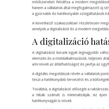
módszereket felváltsa a modern megoldásokk
hanem a vállalatok által megfogalmazott új st
a gyorsabb és hatékonyabb szolgáltatások irá
A következő szakaszokban részletesen megvizs
amelyek a digitalizáció és a modern megoldás
A digitalizáció hat
A digitalizáció korunk egyik legnagyobb válto
elemzés és a mobilalkalmazások, teljesen átal
ami növeli az átláthatóságot és javítja az ügyf
A digitális megoldások révén a vállalatok po
teszi a hatékonyabb tervezést és a költségek 
Továbbá, a digitalizáció elősegíti a raktáro
a hibák számát is minimalizálják. Az ily
hatékonyságát is növeli.