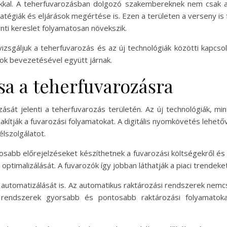
al. A teherfuvarozásban dolgozó szakembereknek nem csak a t
ratégiák és eljárások megértése is. Ezen a területen a verseny is 
nti kereslet folyamatosan növekszik.
gáljuk a teherfuvarozás és az új technológiák közötti kapcsola
ok bevezetésével együtt járnak.
ása a teherfuvarozásra
zását jelenti a teherfuvarozás területén. Az új technológiák, mi
akítják a fuvarozási folyamatokat. A digitális nyomkövetés lehetőv
élszolgálatot.
ntosabb előrejelzéseket készíthetnek a fuvarozási költségekről é
optimalizálását. A fuvarozók így jobban láthatják a piaci trendek
zás automatizálását is. Az automatikus raktározási rendszerek ne
en rendszerek gyorsabb és pontosabb raktározási folyamatok