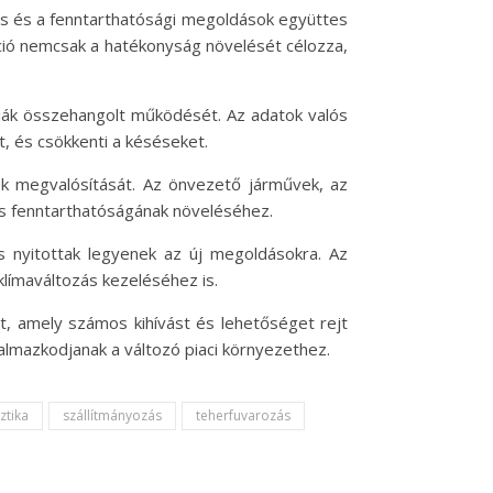
álás és a fenntarthatósági megoldások együttes
váció nemcsak a hatékonyság növelését célozza,
giák összehangolt működését. Az adatok valós
, és csökkenti a késéseket.
sok megvalósítását. Az önvezető járművek, az
 és fenntarthatóságának növeléséhez.
és nyitottak legyenek az új megoldásokra. Az
klímaváltozás kezeléséhez is.
et, amely számos kihívást és lehetőséget rejt
almazkodjanak a változó piaci környezethez.
ztika
szállítmányozás
teherfuvarozás