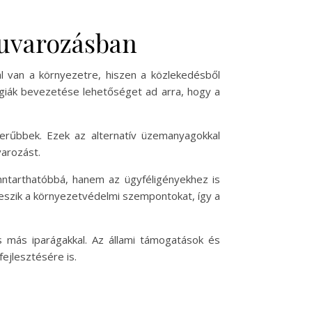
fuvarozásban
al van a környezetre, hiszen a közlekedésből
giák bevezetése lehetőséget ad arra, hogy a
erűbbek. Ezek az alternatív üzemanyagokkal
varozást.
nntarthatóbbá, hanem az ügyféligényekhez is
veszik a környezetvédelmi szempontokat, így a
 más iparágakkal. Az állami támogatások és
ejlesztésére is.