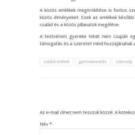
A közös emlékek megörökítése is fontos sze
közös élményeket. Ezek az emlékek később i
család és a közös pillanatok megélése.
A testvérem gyereke tehát nem csupán egy
támogatás és a szeretet mind hozzájárulnak a
családi értékek
gyermeknevelés
rokonság
Az e-mail címet nem tesszük közzé.
A kötele
Név
*