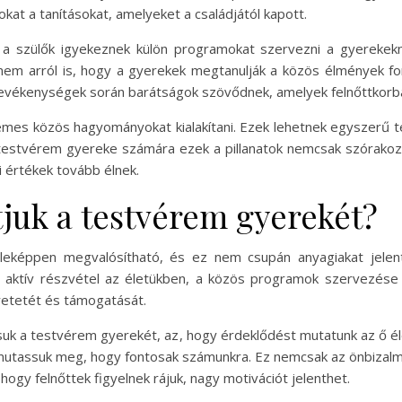
okat a tanításokat, amelyeket a családjától kapott.
 a szülők igyekeznek külön programokat szervezni a gyerekek
anem arról is, hogy a gyerekek megtanulják a közös élmények 
 tevékenységek során barátságok szövődnek, amelyek felnőttkor
emes közös hagyományokat kialakítani. Ezek lehetnek egyszerű t
 A testvérem gyereke számára ezek a pillanatok nemcsak szórako
di értékek tovább élnek.
uk a testvérem gyerekét?
eképpen megvalósítható, és ez nem csupán anyagiakat jelent.
z aktív részvétel az életükben, a közös programok szervezés
retetét és támogatását.
uk a testvérem gyerekét, az, hogy érdeklődést mutatunk az ő él
s mutassuk meg, hogy fontosak számunkra. Ez nemcsak az önbizalm
 hogy felnőttek figyelnek rájuk, nagy motivációt jelenthet.