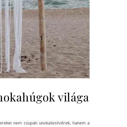
unokahúgok világa
yerekei nem csupán unokatestvérek, hanem a