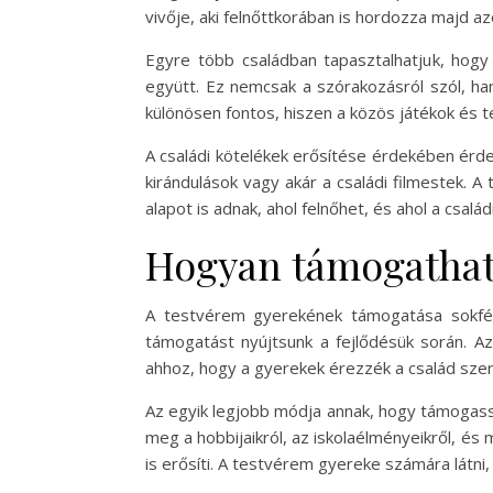
vivője, aki felnőttkorában is hordozza majd az
Egyre több családban tapasztalhatjuk, hogy
együtt. Ez nemcsak a szórakozásról szól, h
különösen fontos, hiszen a közös játékok és
A családi kötelékek erősítése érdekében érd
kirándulások vagy akár a családi filmestek.
alapot is adnak, ahol felnőhet, és ahol a csalá
Hogyan támogathatj
A testvérem gyerekének támogatása sokfél
támogatást nyújtsunk a fejlődésük során. A
ahhoz, hogy a gyerekek érezzék a család sze
Az egyik legjobb módja annak, hogy támogass
meg a hobbijaikról, az iskolaélményeikről, é
is erősíti. A testvérem gyereke számára látni,