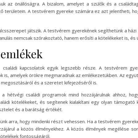
suk az önállóságra. A bizalom, amelyet a szülők és a családt
ő területein. A testvérem gyereke számára ez azt jelentheti, hog
ulcsszerepet játszik. A testvérem gyerekének segíthetünk a házi
 tanulás nemcsak szórakoztató, hanem erősíti a kötelékeket is, és 
 emlékek
családi kapcsolatok egyik legszebb része. A testvérem g
k is, amelyek örökre megmaradnak az emlékezetükben. Az együtt 
 megosztásáról és a szeretet kifejezéséről is.
ár a hétvégi családi programok mind hozzájárulnak ahhoz, ho
ládi kötelékeket, és segítenek kialakítani egy olyan támogató k
sztelet és a barátság értékét.
jünk arra, hogy mindenki részt vehessen. Ha a testvérem gyerek
ozzájárul a közös élményekhez. A közös élmények megélése s
kötelékek fontosságáról.