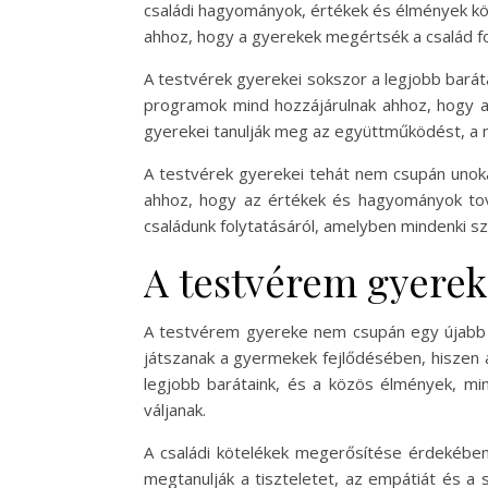
családi hagyományok, értékek és élmények kö
ahhoz, hogy a gyerekek megértsék a család fo
A testvérek gyerekei sokszor a legjobb baráta
programok mind hozzájárulnak ahhoz, hogy a 
gyerekei tanulják meg az együttműködést, a m
A testvérek gyerekei tehát nem csupán unoka
ahhoz, hogy az értékek és hagyományok tov
családunk folytatásáról, amelyben mindenki sz
A testvérem gyereke
A testvérem gyereke nem csupán egy újabb c
játszanak a gyermekek fejlődésében, hiszen a
legjobb barátaink, és a közös élmények, mi
váljanak.
A családi kötelékek megerősítése érdekében
megtanulják a tiszteletet, az empátiát és a