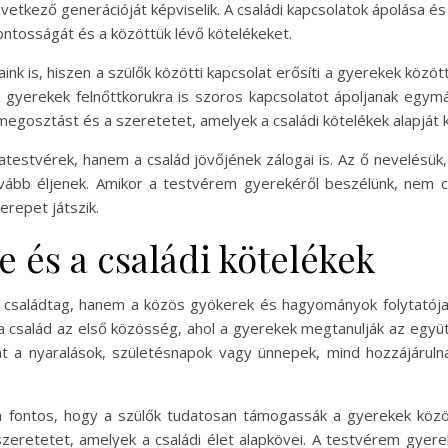
vetkező generációját képviselik. A családi kapcsolatok ápolása 
ntosságát és a közöttük lévő kötelékeket.
ink is, hiszen a szülők közötti kapcsolat erősíti a gyerekek közöt
gyerekek felnőttkorukra is szoros kapcsolatot ápoljanak egym
egosztást és a szeretetet, amelyek a családi kötelékek alapját 
testvérek, hanem a család jövőjének zálogai is. Az ő nevelésü
ább éljenek. Amikor a testvérem gyerekéről beszélünk, nem c
erepet játszik.
 és a családi kötelékek
saládtag, hanem a közös gyökerek és hagyományok folytatója.
 család az első közösség, ahol a gyerekek megtanulják az együtt
nt a nyaralások, születésnapok vagy ünnepek, mind hozzájáru
 fontos, hogy a szülők tudatosan támogassák a gyerekek közöt
 szeretetet, amelyek a családi élet alapkövei. A testvérem gye