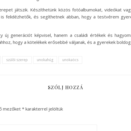
repet játszik. Készíthetünk közös fotóalbumokat, videókat vag
s felidézhetők, és segíthetnek abban, hogy a testvérem gyer
 új generációt képvisel, hanem a családi értékek és hagyomá
hhoz, hogy a kötelékek erősebbé váljanak, és a gyerekek boldog,
szülői szerep
unokahúg
unokaöcs
SZÓLJ HOZZÁ
ző mezőket
*
karakterrel jelöltük