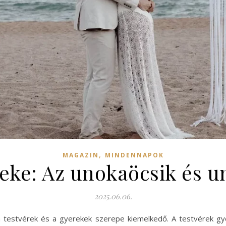
,
MAGAZIN
MINDENNAPOK
eke: Az unokaöcsik és 
2025.06.06.
 a testvérek és a gyerekek szerepe kiemelkedő. A testvérek g