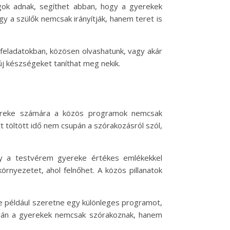
agok adnak, segíthet abban, hogy a gyerekek
y a szülők nemcsak irányítják, hanem teret is
 feladatokban, közösen olvashatunk, vagy akár
új készségeket taníthat meg nekik.
yereke számára a közös programok nemcsak
töltött idő nem csupán a szórakozásról szól,
gy a testvérem gyereke értékes emlékekkel
örnyezetet, ahol felnőhet. A közös pillanatok
e például szeretne egy különleges programot,
orán a gyerekek nemcsak szórakoznak, hanem