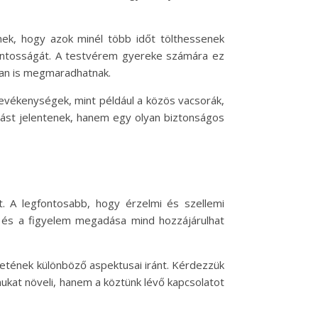
nek, hogy azok minél több időt tölthessenek
fontosságát. A testvérem gyereke számára ez
ban is megmaradhatnak.
evékenységek, mint például a közös vacsorák,
zást jelentenek, hanem egy olyan biztonságos
 A legfontosabb, hogy érzelmi és szellemi
e és a figyelem megadása mind hozzájárulhat
etének különböző aspektusai iránt. Kérdezzük
ukat növeli, hanem a köztünk lévő kapcsolatot