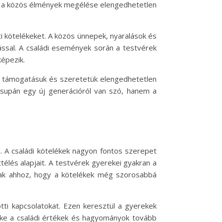
és a közös élmények megélése elengedhetetlen
ti kötelékeket. A közös ünnepek, nyaralások és
ással. A családi események során a testvérek
képezik.
k, támogatásuk és szeretetük elengedhetetlen
supán egy új generációról van szó, hanem a
 A családi kötelékek nagyon fontos szerepet
élés alapjait. A testvérek gyerekei gyakran a
lnak ahhoz, hogy a kötelékek még szorosabbá
ti kapcsolatokat. Ezen keresztül a gyerekek
reke a családi értékek és hagyományok tovább