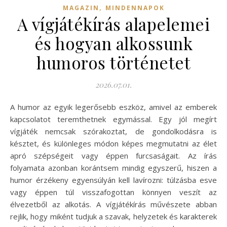
,
MAGAZIN
MINDENNAPOK
A vígjátékírás alapelemei
és hogyan alkossunk
humoros történetet
2026.07.01.
A humor az egyik legerősebb eszköz, amivel az emberek
kapcsolatot teremthetnek egymással. Egy jól megírt
vígjáték nemcsak szórakoztat, de gondolkodásra is
késztet, és különleges módon képes megmutatni az élet
apró szépségeit vagy éppen furcsaságait. Az írás
folyamata azonban korántsem mindig egyszerű, hiszen a
humor érzékeny egyensúlyán kell lavírozni: túlzásba esve
vagy éppen túl visszafogottan könnyen veszít az
élvezetből az alkotás. A vígjátékírás művészete abban
rejlik, hogy miként tudjuk a szavak, helyzetek és karakterek