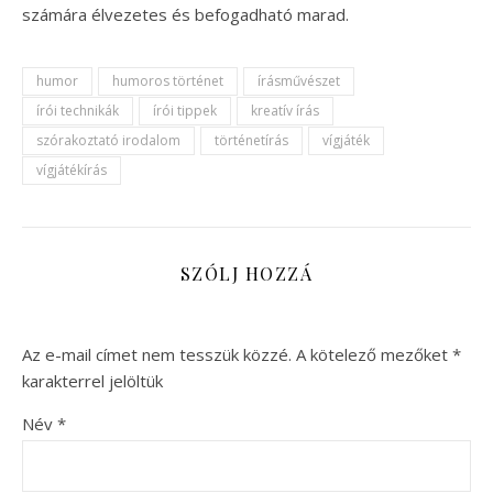
számára élvezetes és befogadható marad.
humor
humoros történet
írásművészet
írói technikák
írói tippek
kreatív írás
szórakoztató irodalom
történetírás
vígjáték
vígjátékírás
SZÓLJ HOZZÁ
Az e-mail címet nem tesszük közzé.
A kötelező mezőket
*
karakterrel jelöltük
Név
*