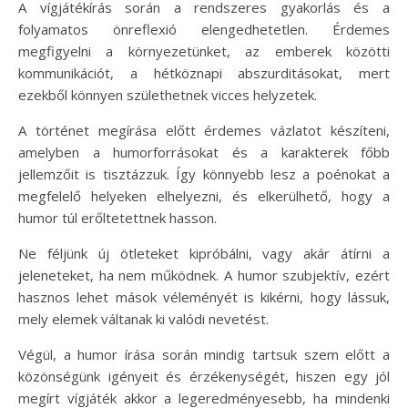
A vígjátékírás során a rendszeres gyakorlás és a
folyamatos önreflexió elengedhetetlen. Érdemes
megfigyelni a környezetünket, az emberek közötti
kommunikációt, a hétköznapi abszurditásokat, mert
ezekből könnyen születhetnek vicces helyzetek.
A történet megírása előtt érdemes vázlatot készíteni,
amelyben a humorforrásokat és a karakterek főbb
jellemzőit is tisztázzuk. Így könnyebb lesz a poénokat a
megfelelő helyeken elhelyezni, és elkerülhető, hogy a
humor túl erőltetettnek hasson.
Ne féljünk új ötleteket kipróbálni, vagy akár átírni a
jeleneteket, ha nem működnek. A humor szubjektív, ezért
hasznos lehet mások véleményét is kikérni, hogy lássuk,
mely elemek váltanak ki valódi nevetést.
Végül, a humor írása során mindig tartsuk szem előtt a
közönségünk igényeit és érzékenységét, hiszen egy jól
megírt vígjáték akkor a legeredményesebb, ha mindenki