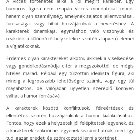
A vicces történetek lelke a jól megírt karakter. Egy
humoros figura nem csupán vicces mondatokat mond,
hanem olyan személyiség, amelynek sajátos jellemvonásai,
furcsaságai vagy hibái hozzájárulnak a nevetéshez. A
karakterek dinamikája, egymáshoz való viszonyuk és
reakcióik a különböző helyzetekre szintén alapvető elemei
a vígjátékoknak.
Érdemes olyan karaktereket alkotni, akiknek a viselkedése
vagy gondolkodásmódja eltér a megszokottól, de mégis
hiteles marad. Például egy túlzottan idealista figura, aki
mindig a legrosszabb lehetőségre számít, vagy egy túl
magabiztos, de valójában ügyetlen szereplő könnyen
válhat a humor forrásává.
A karakterek közötti konfliktusok, félreértések és
ellentétek szintén hozzájárulnak a humor kialakulásához.
Fontos, hogy ezek a helyzetek jól felépítettek legyenek, és
a karakterek reakciói ne legyenek kiszámíthatóak, mert így
tud igazán eredeti és szórakoztató lenni a történet.