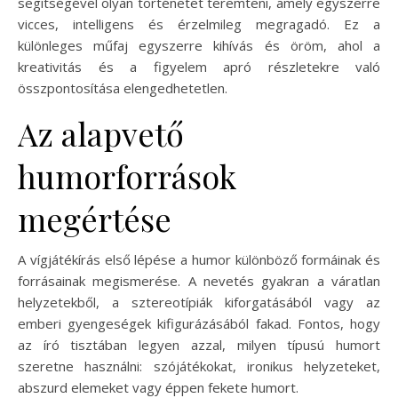
segítségével olyan történetet teremteni, amely egyszerre
vicces, intelligens és érzelmileg megragadó. Ez a
különleges műfaj egyszerre kihívás és öröm, ahol a
kreativitás és a figyelem apró részletekre való
összpontosítása elengedhetetlen.
Az alapvető
humorforrások
megértése
A vígjátékírás első lépése a humor különböző formáinak és
forrásainak megismerése. A nevetés gyakran a váratlan
helyzetekből, a sztereotípiák kiforgatásából vagy az
emberi gyengeségek kifigurázásából fakad. Fontos, hogy
az író tisztában legyen azzal, milyen típusú humort
szeretne használni: szójátékokat, ironikus helyzeteket,
abszurd elemeket vagy éppen fekete humort.