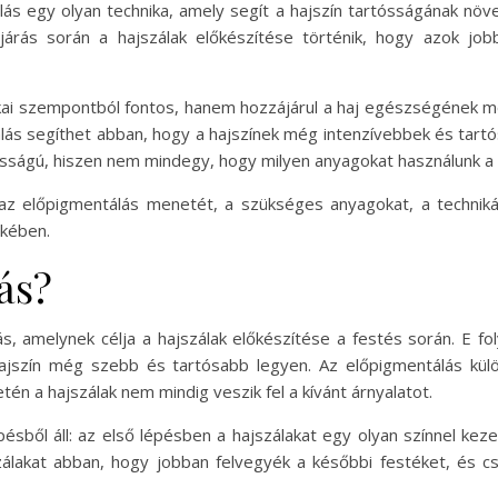
s egy olyan technika, amely segít a hajszín tartósságának növe
árás során a hajszálak előkészítése történik, hogy azok jobb
ai szempontból fontos, hanem hozzájárul a haj egészségének m
álás segíthet abban, hogy a hajszínek még intenzívebbek és tartó
osságú, hiszen nem mindegy, hogy milyen anyagokat használunk a 
az előpigmentálás menetét, a szükséges anyagokat, a technik
ekében.
ás?
ás, amelynek célja a hajszálak előkészítése a festés során. E fo
ajszín még szebb és tartósabb legyen. Az előpigmentálás kül
tén a hajszálak nem mindig veszik fel a kívánt árnyalatot.
ésből áll: az első lépésben a hajszálakat egy olyan színnel kezel
szálakat abban, hogy jobban felvegyék a későbbi festéket, és c