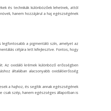
ékek és technikák különbözőek lehetnek, attól
át növeli, hanem hozzájárul a haj egészségének
s legfontosabb a pigmentáló szín, amelyet az
ntálás céljára lett kifejlesztve. Fontos, hogy
ását. Az oxidáló krémek különböző erősségben
láshoz általában alacsonyabb oxidálóerősség
tesek a hajhoz, és segítik annak egészségének
k ne csak szép, hanem egészséges állapotban is