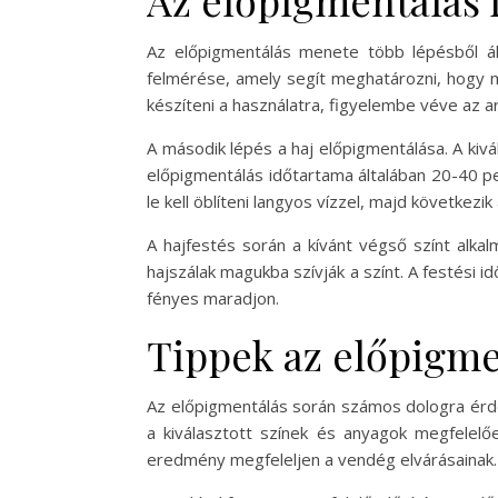
Az előpigmentálás 
Az előpigmentálás menete több lépésből áll
felmérése, amely segít meghatározni, hogy mi
készíteni a használatra, figyelembe véve az 
A második lépés a haj előpigmentálása. A kivál
előpigmentálás időtartama általában 20-40 per
le kell öblíteni langyos vízzel, majd következi
A hajfestés során a kívánt végső színt alkalm
hajszálak magukba szívják a színt. A festési i
fényes maradjon.
Tippek az előpigme
Az előpigmentálás során számos dologra érde
a kiválasztott színek és anyagok megfelelőe
eredmény megfeleljen a vendég elvárásainak.