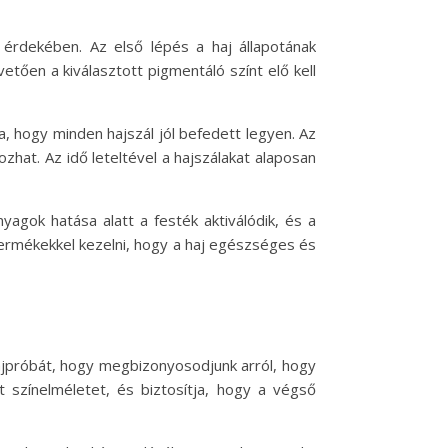
 érdekében. Az első lépés a haj állapotának
tően a kiválasztott pigmentáló színt elő kell
ra, hogy minden hajszál jól befedett legyen. Az
zhat. Az idő leteltével a hajszálakat alaposan
nyagok hatása alatt a festék aktiválódik, és a
ó termékekkel kezelni, hogy a haj egészséges és
ajpróbát, hogy megbizonyosodjunk arról, hogy
t színelméletet, és biztosítja, hogy a végső