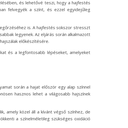
lésében, és lehetővé teszi, hogy a hajfestés
an felvegyék a színt, és ezzel egyidejűleg
egőrzéséhez is. A hajfestés sokszor stresszt
sabbak legyenek. Az eljárás során alkalmazott
hajszálak előkészítésére.
ákat és a legfontosabb lépéseket, amelyeket
lyamat során a hajat először egy alap színnel
önösen hasznos lehet a világosabb hajszínek
ik, amely közel áll a kívánt végső színhez, de
sökkenti a színelméletileg szükséges oxidáció