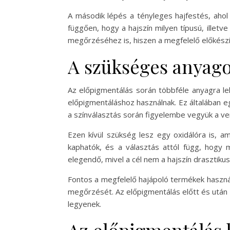
A második lépés a tényleges hajfestés, ahol 
függően, hogy a hajszín milyen típusú, illetv
megőrzéséhez is, hiszen a megfelelő előkészí
A szükséges anyago
Az előpigmentálás során többféle anyagra le
előpigmentáláshoz használnak. Ez általában eg
a színválasztás során figyelembe vegyük a ven
Ezen kívül szükség lesz egy oxidálóra is, a
kaphatók, és a választás attól függ, hogy 
elegendő, mivel a cél nem a hajszín drasztiku
Fontos a megfelelő hajápoló termékek használ
megőrzését. Az előpigmentálás előtt és után i
legyenek.