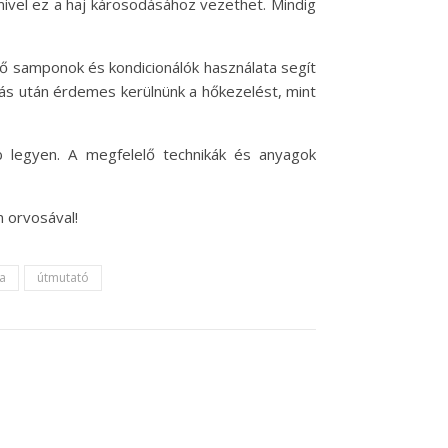
 mivel ez a haj károsodásához vezethet. Mindig
lő samponok és kondicionálók használata segít
ás után érdemes kerülnünk a hőkezelést, mint
 legyen. A megfelelő technikák és anyagok
 orvosával!
ka
útmutató