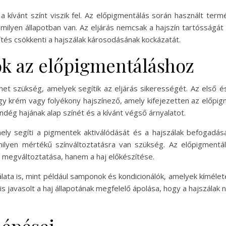
a kívánt színt viszik fel. Az előpigmentálás során használt term
e milyen állapotban van. Az eljárás nemcsak a hajszín tartósság
tés csökkenti a hajszálak károsodásának kockázatát.
k az előpigmentáláshoz
het szükség, amelyek segítik az eljárás sikerességét. Az első é
y krém vagy folyékony hajszínező, amely kifejezetten az előpigme
dég hajának alap színét és a kívánt végső árnyalatot.
mely segíti a pigmentek aktiválódását és a hajszálak befogad
milyen mértékű színváltoztatásra van szükség. Az előpigmentá
s megváltoztatása, hanem a haj előkészítése.
ata is, mint például samponok és kondicionálók, amelyek kíméle
s javasolt a haj állapotának megfelelő ápolása, hogy a hajszála