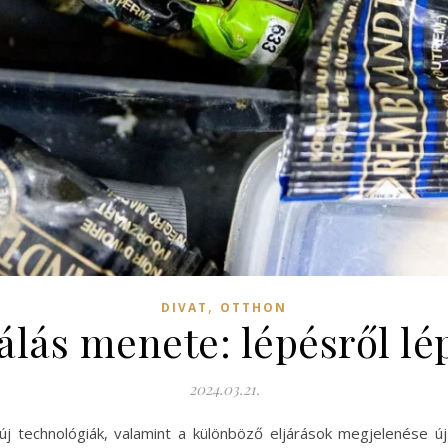
,
DIVAT
OTTHON
álás menete: lépésről lé
2024.03.21.
 új technológiák, valamint a különböző eljárások megjelenése