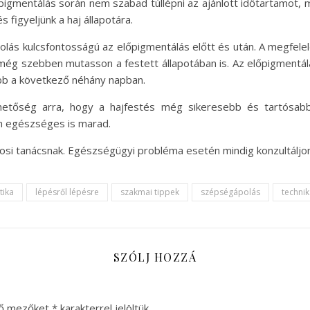
őpigmentálás során nem szabad túllépni az ajánlott időtartamot,
s figyeljünk a haj állapotára.
lás kulcsfontosságú az előpigmentálás előtt és után. A megfele
ég szebben mutasson a festett állapotában is. Az előpigmentál
lább a következő néhány napban.
hetőség arra, hogy a hajfestés még sikeresebb és tartósabb
m egészséges is marad.
osi tanácsnak. Egészségügyi probléma esetén mindig konzultáljon
tika
lépésről lépésre
szakmai tippek
szépségápolás
techni
SZÓLJ HOZZÁ
ző mezőket
*
karakterrel jelöltük