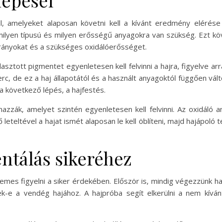
lépései
, amelyeket alaposan követni kell a kívánt eredmény elérése
lyen típusú és milyen erősségű anyagokra van szükség. Ezt köve
arányokat és a szükséges oxidálóerősséget.
asztott pigmentet egyenletesen kell felvinni a hajra, figyelve ar
c, de ez a haj állapotától és a használt anyagoktól függően válto
k a következő lépés, a hajfestés.
azzák, amelyet szintén egyenletesen kell felvinni. Az oxidáló a
dő leteltével a hajat ismét alaposan le kell öblíteni, majd hajápol
ntálás sikeréhez
mes figyelni a siker érdekében. Először is, mindig végezzünk h
k-e a vendég hajához. A hajpróba segít elkerülni a nem kíván