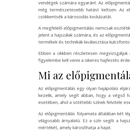
vendégek számára egyaránt. Az előpigmentálá
még természetesebb hatást keltsen. Az elj
csökkentsék a károsodás kockázatát.
A megfelelő előpigmentálás nemcsak esztétik
jelent a hajszálak számára, és az előpigment
termékek és technikák kiválasztása kulcsfont
Ebben a cikkben részletesen megvizsgáljuk 
figyelembe kell venni a sikeres hajfestés érd
Mi az előpigmentál
Az előpigmentálás egy olyan hajápolási eljár
kezelik, amely segít abban, hogy a végső h
esetében, ahol a sötétebb színek felvitele ese
Az előpigmentálás folyamata általában két lép
világosabb árnyalatú. Ez a szín segíti a haj
mértékét, amely károsíthatja a hajat.