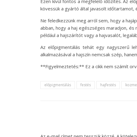
Ezen kívül fontos a megfelelő időzítés. Az el
kövessük a gyártó által javasolt időtartamot, é
Ne feledkezzünk meg arról sem, hogy a hajápo
abban, hogy a haj egészséges maradjon, és m
például a hajszárítót vagy a hajvasalót, lega
Az előpigmentálás tehát egy nagyszerű le
alkalmazásával a hajszín nemcsak szép, hane
**Figyelmeztetés:** Ez a cikk nem számít orv
előpigmentálás
festés
hajfestés
kozme
Az e-mail címet nem tesszük közzé.
A kötele