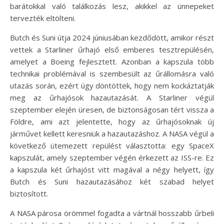
barátokkal való találkozás lesz, akikkel az ünnepeket
tervezték eltölteni.
Butch és Suni útja 2024 júniusában kezdődött, amikor részt
vettek a Starliner űrhajó első emberes tesztrepülésén,
amelyet a Boeing fejlesztett. Azonban a kapszula több
technikai problémával is szembesült az űrállomásra való
utazás során, ezért úgy döntöttek, hogy nem kockáztatják
meg az űrhajósok hazautazását. A Starliner végül
szeptember elején üresen, de biztonságosan tért vissza a
Földre, ami azt jelentette, hogy az űrhajósoknak új
járművet kellett keresniük a hazautazáshoz. A NASA végül a
következő ütemezett repülést választotta: egy SpaceX
kapszulát, amely szeptember végén érkezett az ISS-re. Ez
a kapszula két űrhajóst vitt magával a négy helyett, így
Butch és Suni hazautazásához két szabad helyet
biztosított.
A NASA párosa örömmel fogadta a vártnál hosszabb űrbeli