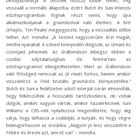
befolyásolhatja. A testnek hosszú időbe telhet, míg
visszaáll a normális állapotba, ezért Butch és Suni intenzív
edzésprogramban fognak részt venni, hogy újra
alkalmazkodjanak a gravitációval való élethez. A brit
űrhajós, Tim Peake megjegyezte, hogy a visszaállás időbe
telhet. Azt mondta: „A tested nagyszerűen érzi magát,
mintha nyaralnál. A szíved könnyedén dolgozik, az izmaid és
csontjaid pihennek. Az űrállomáson lebegsz ebben a
csodás súlytalanságban. De fenntartani az
edzésprogramot elengedhetetlen. Mert az űrállomáson
való fittséged nemcsak az űr miatt fontos, hanem amikor
visszatérsz a Föld brutális gravitációs környezetébe.”
Butch és Suni a fedélzeten adott interjúk során elmondták,
hogy felkészültek a hosszabb tartózkodásra, de voltak
dolgok, amiket nagyon vártak, amikor hazaérkeznek. Suni
Williams a CBS-nek nyilatkozva megemlítette, hogy alig
várja, hogy láthassa a családját, a kutyáit, és hogy végre
beleugorhasson az óceánba. „Nagyon jó lesz visszatérni a
Földre és érezni azt, ami itt van” – mondta.