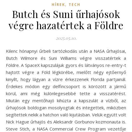
,
HÍREK
TECH
Butch és Suni űrhajósok
végre hazatértek a Földre
2025.05.10.
Kilenc hónapnyi űrbeli tartózkodás után a NASA űrhajósai,
Butch Wilmore és Suni Williams végre visszatértek a
Földre. A SpaceX kapszulájuk gyors és látványos re-entry-t
hajtott végre a Föld légkörébe, mielőtt négy ejtőernyő
kinyílt, hogy lágyan a vízre érkezzenek Florida partjainál.
Érdekes módon egy delfincsoport is körözött a jármű
körül, ami még különlegesebbé tette a visszatérést.
Miután egy mentőhajó kihúzta a kapszulát a vízből, az
űrhajósok boldogan mosolyogtak és integettek, miközben
segítettek nekik a hatchon való kijutásban. Velük együtt volt
Nick Hague űrhajós és Aleksandr Gorbunov kozmonauta is.
Steve Stich, a NASA Commercial Crew Program vezetője