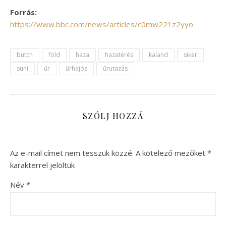
Forrás:
https://www.bbc.com/news/articles/c0mw221z2yyo
butch
föld
haza
hazatérés
kaland
siker
suni
űr
űrhajós
űrutazás
SZÓLJ HOZZÁ
Az e-mail címet nem tesszük közzé.
A kötelező mezőket
*
karakterrel jelöltük
Név
*