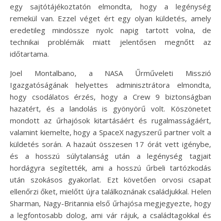
egy sajtótájékoztatón elmondta, hogy a legénység
remekül van. Ezzel véget ért egy olyan küldetés, amely
eredetileg mindössze nyolc napig tartott volna, de
technikai problémák miatt jelentősen megnőtt az
időtartama.
Joel Montalbano, a NASA Űrműveleti Misszió
Igazgatóságának helyettes adminisztrátora elmondta,
hogy csodálatos érzés, hogy a Crew 9 biztonságban
hazatért, és a landolás is gyönyörű volt. Köszönetet
mondott az űrhajósok kitartásáért és rugalmasságáért,
valamint kiemelte, hogy a SpaceX nagyszerű partner volt a
küldetés során. A hazaút összesen 17 órát vett igénybe,
és a hosszú súlytalanság után a legénység tagjait
hordágyra segítették, ami a hosszú űrbeli tartózkodás
után szokásos gyakorlat. Ezt követően orvosi csapat
ellenőrzi őket, mielőtt újra találkoznának családjukkal. Helen
Sharman, Nagy-Britannia első űrhajósa megjegyezte, hogy
a legfontosabb dolog, ami vár rájuk, a családtagokkal és