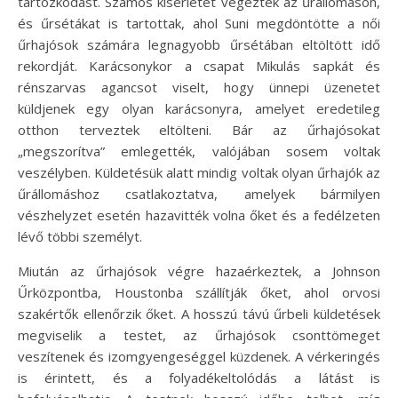
tartózkodást. Számos kísérletet végeztek az űrállomáson,
és űrsétákat is tartottak, ahol Suni megdöntötte a női
űrhajósok számára legnagyobb űrsétában eltöltött idő
rekordját. Karácsonykor a csapat Mikulás sapkát és
rénszarvas agancsot viselt, hogy ünnepi üzenetet
küldjenek egy olyan karácsonyra, amelyet eredetileg
otthon terveztek eltölteni. Bár az űrhajósokat
„megszorítva” emlegették, valójában sosem voltak
veszélyben. Küldetésük alatt mindig voltak olyan űrhajók az
űrállomáshoz csatlakoztatva, amelyek bármilyen
vészhelyzet esetén hazavitték volna őket és a fedélzeten
lévő többi személyt.
Miután az űrhajósok végre hazaérkeztek, a Johnson
Űrközpontba, Houstonba szállítják őket, ahol orvosi
szakértők ellenőrzik őket. A hosszú távú űrbeli küldetések
megviselik a testet, az űrhajósok csonttömeget
veszítenek és izomgyengeséggel küzdenek. A vérkeringés
is érintett, és a folyadékeltolódás a látást is