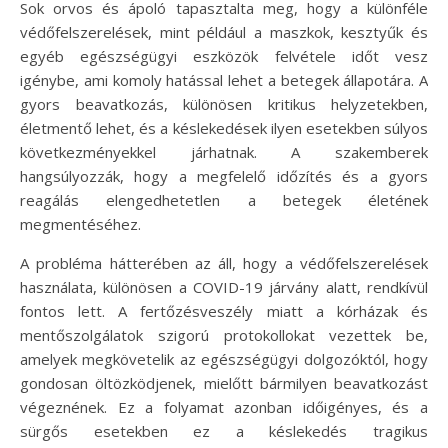
Sok orvos és ápoló tapasztalta meg, hogy a különféle
védőfelszerelések, mint például a maszkok, kesztyűk és
egyéb egészségügyi eszközök felvétele időt vesz
igénybe, ami komoly hatással lehet a betegek állapotára. A
gyors beavatkozás, különösen kritikus helyzetekben,
életmentő lehet, és a késlekedések ilyen esetekben súlyos
következményekkel járhatnak. A szakemberek
hangsúlyozzák, hogy a megfelelő időzítés és a gyors
reagálás elengedhetetlen a betegek életének
megmentéséhez.
A probléma hátterében az áll, hogy a védőfelszerelések
használata, különösen a COVID-19 járvány alatt, rendkívül
fontos lett. A fertőzésveszély miatt a kórházak és
mentőszolgálatok szigorú protokollokat vezettek be,
amelyek megkövetelik az egészségügyi dolgozóktól, hogy
gondosan öltözködjenek, mielőtt bármilyen beavatkozást
végeznének. Ez a folyamat azonban időigényes, és a
sürgős esetekben ez a késlekedés tragikus