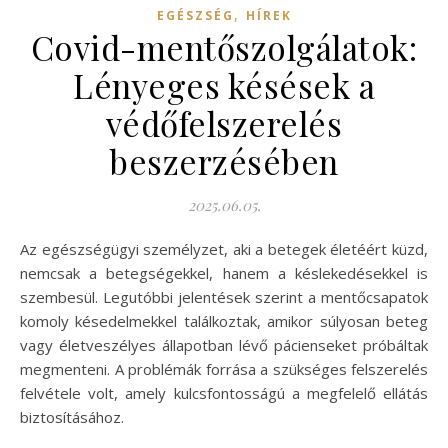
,
EGÉSZSÉG
HÍREK
Covid-mentőszolgálatok:
Lényeges késések a
védőfelszerelés
beszerzésében
2025.06.05.
Az egészségügyi személyzet, aki a betegek életéért küzd,
nemcsak a betegségekkel, hanem a késlekedésekkel is
szembesül. Legutóbbi jelentések szerint a mentőcsapatok
komoly késedelmekkel találkoztak, amikor súlyosan beteg
vagy életveszélyes állapotban lévő pácienseket próbáltak
megmenteni. A problémák forrása a szükséges felszerelés
felvétele volt, amely kulcsfontosságú a megfelelő ellátás
biztosításához.