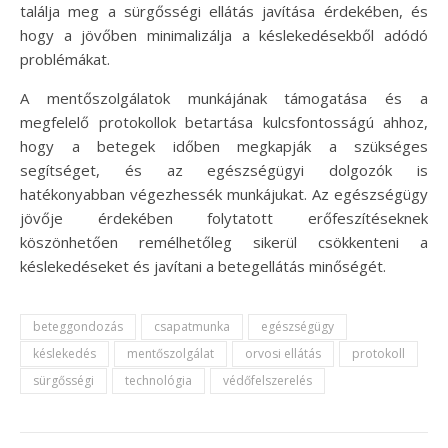
találja meg a sürgősségi ellátás javítása érdekében, és
hogy a jövőben minimalizálja a késlekedésekből adódó
problémákat.
A mentőszolgálatok munkájának támogatása és a
megfelelő protokollok betartása kulcsfontosságú ahhoz,
hogy a betegek időben megkapják a szükséges
segítséget, és az egészségügyi dolgozók is
hatékonyabban végezhessék munkájukat. Az egészségügy
jövője érdekében folytatott erőfeszítéseknek
köszönhetően remélhetőleg sikerül csökkenteni a
késlekedéseket és javítani a betegellátás minőségét.
beteggondozás
csapatmunka
egészségügy
késlekedés
mentőszolgálat
orvosi ellátás
protokoll
sürgősségi
technológia
védőfelszerelés