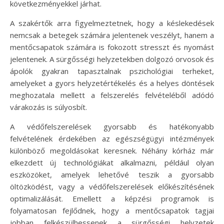
következményekkel járhat.
A szakértők arra figyelmeztetnek, hogy a késlekedések
nemcsak a betegek számára jelentenek veszélyt, hanem a
mentőcsapatok számára is fokozott stresszt és nyomást
jelentenek. A sürgősségi helyzetekben dolgozó orvosok és
ápolók gyakran tapasztalnak pszichológiai terheket,
amelyeket a gyors helyzetértékelés és a helyes döntések
meghozatala mellett a felszerelés felvételéből adódó
várakozás is súlyosbít.
A védőfelszerelések gyorsabb és hatékonyabb
felvételének érdekében az egészségügyi intézmények
különböző megoldásokat keresnek. Néhány kórház már
elkezdett új technológiákat alkalmazni, például olyan
eszközöket, amelyek lehetővé teszik a gyorsabb
öltözködést, vagy a védőfelszerelések előkészítésének
optimalizálását. Emellett a képzési programok is
folyamatosan fejlődnek, hogy a mentőcsapatok tagjai
jobban felkészülhessenek a sürgősségi helyzetek