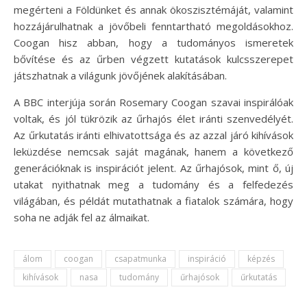
megérteni a Földünket és annak ökoszisztémáját, valamint
hozzájárulhatnak a jövőbeli fenntartható megoldásokhoz.
Coogan hisz abban, hogy a tudományos ismeretek
bővítése és az űrben végzett kutatások kulcsszerepet
játszhatnak a világunk jövőjének alakításában.
A BBC interjúja során Rosemary Coogan szavai inspirálóak
voltak, és jól tükrözik az űrhajós élet iránti szenvedélyét.
Az űrkutatás iránti elhivatottsága és az azzal járó kihívások
leküzdése nemcsak saját magának, hanem a következő
generációknak is inspirációt jelent. Az űrhajósok, mint ő, új
utakat nyithatnak meg a tudomány és a felfedezés
világában, és példát mutathatnak a fiatalok számára, hogy
soha ne adják fel az álmaikat.
álom
coogan
csapatmunka
inspiráció
képzés
kihívások
nasa
tudomány
űrhajósok
űrkutatás