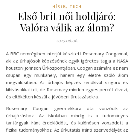
,
HÍREK
TECH
Első brit női holdjáró:
Valóra válik az álom?
2025.06.06.
A BBC nemrégiben interjút készített Rosemary Coogannal,
aki az űrhajósok képzésének egyik ígéretes tagja a NASA
houstoni Johnson Űrközpontjában. Coogan számára ez nem
csupán egy munkahely, hanem egy életre szóló álom
megvalósítása. Az űrhajós képzés rendkívül szigorú és
kihívásokkal teli, de Rosemary minden egyes percét élvezi,
és eltökélten készül a jövőbeni űrutazásokra.
Rosemary Coogan gyermekkora óta vonzódik az
űrhajózáshoz. Az iskolában mindig is a tudományos
tantárgyak iránt érdeklődött, és különösen vonzódott a
fizikai tudományokhoz. Az űrkutatás iránti szenvedélyét az