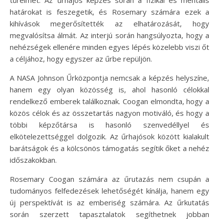
határokat is feszegetik, és Rosemary számára ezek a
kihívások megerősítették az elhatározását, hogy
megvalósítsa álmát. Az interjú során hangsúlyozta, hogy a
nehézségek ellenére minden egyes lépés közelebb viszi őt
a céljához, hogy egyszer az űrbe repüljön.
A NASA Johnson Űrközpontja nemcsak a képzés helyszíne,
hanem egy olyan közösség is, ahol hasonló célokkal
rendelkező emberek találkoznak. Coogan elmondta, hogy a
közös célok és az összetartás nagyon motiváló, és hogy a
többi képzőtársa is hasonló szenvedéllyel és
elkötelezettséggel dolgozik. Az űrhajósok között kialakult
barátságok és a kölcsönös támogatás segítik őket a nehéz
időszakokban.
Rosemary Coogan számára az űrutazás nem csupán a
tudományos felfedezések lehetőségét kínálja, hanem egy
új perspektívát is az emberiség számára. Az űrkutatás
során szerzett tapasztalatok segíthetnek jobban