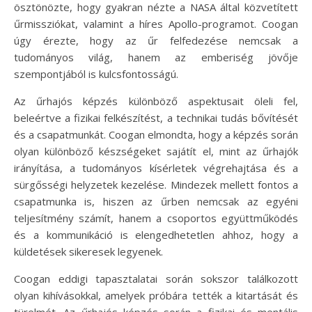
ösztönözte, hogy gyakran nézte a NASA által közvetített
űrmissziókat, valamint a híres Apollo-programot. Coogan
úgy érezte, hogy az űr felfedezése nemcsak a
tudományos világ, hanem az emberiség jövője
szempontjából is kulcsfontosságú.
Az űrhajós képzés különböző aspektusait öleli fel,
beleértve a fizikai felkészítést, a technikai tudás bővítését
és a csapatmunkát. Coogan elmondta, hogy a képzés során
olyan különböző készségeket sajátít el, mint az űrhajók
irányítása, a tudományos kísérletek végrehajtása és a
sürgősségi helyzetek kezelése. Mindezek mellett fontos a
csapatmunka is, hiszen az űrben nemcsak az egyéni
teljesítmény számít, hanem a csoportos együttműködés
és a kommunikáció is elengedhetetlen ahhoz, hogy a
küldetések sikeresek legyenek.
Coogan eddigi tapasztalatai során sokszor találkozott
olyan kihívásokkal, amelyek próbára tették a kitartását és
türelmét. Az űrhajós képzés során a fizikai és mentális