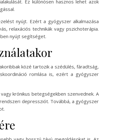
ialakulását. Ez különösen hasznos lehet azok
gással.
zelést nyújt. Ezért a gyógyszer alkalmazása
ás, relaxációs technikák vagy pszichoterápia.
ben nyújt segítséget.
ználatakor
akoribbak közé tartozik a szédülés, fáradtság,
koordináció romlása is, ezért a gyógyszer
, vagy krónikus betegségekben szenvednek. A
degrendszeri depressziót. Továbbá, a gyógyszer
ot.
sére
esebb vagy hosszú távú megoldásokat is. Az