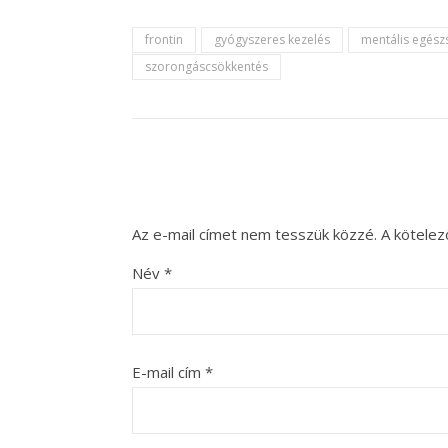
frontin
gyógyszeres kezelés
mentális egész
szorongáscsökkentés
Az e-mail címet nem tesszük közzé.
A kötele
Név
*
E-mail cím
*