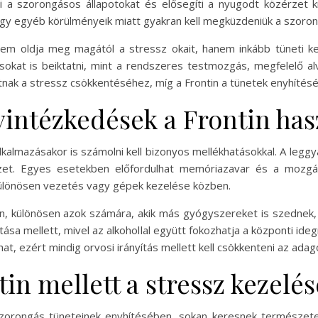
i a szorongásos állapotokat és elősegíti a nyugodt közérzet k
vagy egyéb körülményeik miatt gyakran kell megküzdeniük a szoron
em oldja meg magától a stressz okait, hanem inkább tüneti ke
ásokat is beiktatni, mint a rendszeres testmozgás, megfelelő alv
ak a stressz csökkentéséhez, míg a Frontin a tünetek enyhítésé
vintézkedések a Frontin has
almazásakor is számolni kell bizonyos mellékhatásokkal. A leggy
rzet. Egyes esetekben előfordulhat memóriazavar és a mozgás
különösen vezetés vagy gépek kezelése közben.
n, különösen azok számára, akik más gyógyszereket is szednek
ása mellett, mivel az alkohollal együtt fokozhatja a központi i
t, ezért mindig orvosi irányítás mellett kell csökkenteni az adag
tin mellett a stressz kezelé
 szorongás tüneteinek enyhítésében, sokan keresnek természet