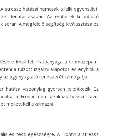
A stressz hatásai nemcsak a lelki egyensúlyt,
érzet fenntartásában. Az emberek különböző
 során. A megfelelő segítség kiválasztása és
lésére írnak fel. Hatóanyaga a bromazepam,
eni a túlzott izgalmi állapotot és enyhítik a
y az agy nyugtató rendszerét támogatja.
r hatása viszonylag gyorsan jelentkezik. Ez
onáltal a Frontin nem alkalmas hosszú távú,
t mellett kell alkalmazni.
ális és testi egészségre. A Frontin a stressz