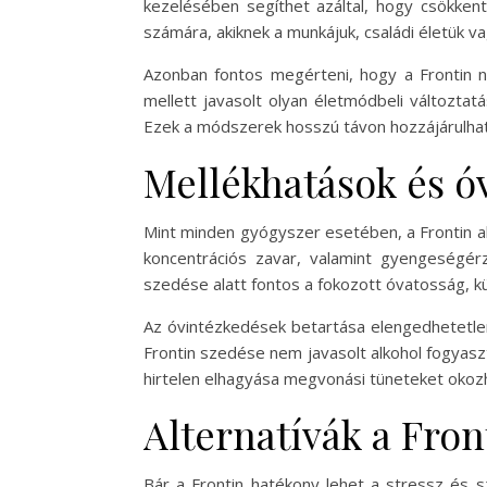
kezelésében segíthet azáltal, hogy csökkent
számára, akiknek a munkájuk, családi életük 
Azonban fontos megérteni, hogy a Frontin n
mellett javasolt olyan életmódbeli változtat
Ezek a módszerek hosszú távon hozzájárulhatn
Mellékhatások és ó
Mint minden gyógyszer esetében, a Frontin alk
koncentrációs zavar, valamint gyengeségé
szedése alatt fontos a fokozott óvatosság, 
Az óvintézkedések betartása elengedhetetle
Frontin szedése nem javasolt alkohol fogyaszt
hirtelen elhagyása megvonási tüneteket okozha
Alternatívák a Fron
Bár a Frontin hatékony lehet a stressz és