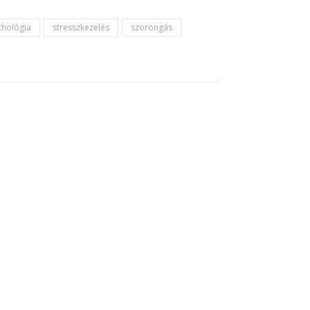
chológia
stresszkezelés
szorongás