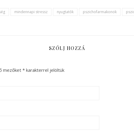
ség
mindennapi stressz
nyugtatók
pszichofarmakonok
pszi
SZÓLJ HOZZÁ
ző mezőket
*
karakterrel jelöltük