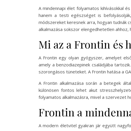
A mindennapi élet folyamatos kihívásokkal és
hanem a testi egészséget is befolyásolják
módszereket keresnek arra, hogyan tudnák cs
alkalmazása sokszor elengedhetetlen ahhoz, 
Mi az a Frontin és
A Frontin egy olyan gyógyszer, amelyet el
amely a benzodiazepinek családjába tartozik.
szorongásos tüneteket. A Frontin hatása a G
A Frontin alkalmazása során a betegek álta
különösen fontos lehet akut stresszhelyzet
folyamatos alkalmazásra, mivel a szervezet hoz
Frontin a mindenna
A modern életvitel gyakran jár együtt nagyfo