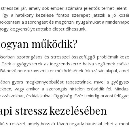
 stresszel jár, amely sok ember számára jelentős terhet jelent. 
, így a hatékony kezelése fontos szerepet játszik a jó köz
ökkenteni a szorongást és megőrizni nyugalmukat a mindennapok
hogy kiegyensúlyozottabb életet élhessünk.
 hogyan működik?
sősorban szorongásos és stresszel összefüggő problémák keze
 Ezek a gyógyszerek az idegrendszerre hatva segítenek csökkent
ABA nevű neurotranszmitter működésének fokozásán alapul, amel
lában gyors megkönnyebbülést tapasztalnak, mivel a gyógysze
ekben, vagy amikor a szorongás hirtelen erősödik fel. Mindaz
zászokhat, és kialakulhat függőség. Ezért mindig orvosi felügyele
pi stressz kezelésében
kú stresszel, amely hosszú távon negatív hatással lehet a ment