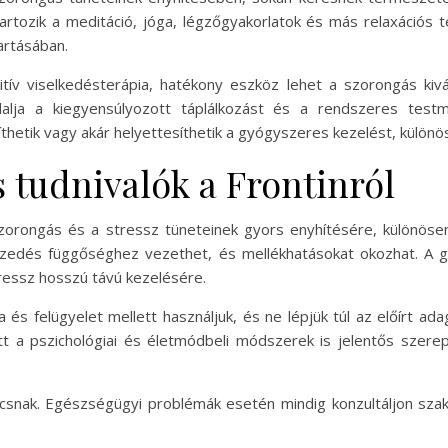
artozik a meditáció, jóga, légzőgyakorlatok és más relaxációs 
artásában.
itív viselkedésterápia, hatékony eszköz lehet a szorongás kiv
ja a kiegyensúlyozott táplálkozást és a rendszeres testm
thetik vagy akár helyettesíthetik a gyógyszeres kezelést, külön
 tudnivalók a Frontinról
zorongás és a stressz tüneteinek gyors enyhítésére, különöse
ú szedés függőséghez vezethet, és mellékhatásokat okozhat. A
tressz hosszú távú kezelésére.
a és felügyelet mellett használjuk, és ne lépjük túl az előírt a
a pszichológiai és életmódbeli módszerek is jelentős szerepe
ácsnak. Egészségügyi problémák esetén mindig konzultáljon sz