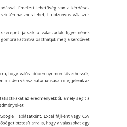
adással. Emellett lehetőség van a kérdések
e szintén hasznos lehet, ha bizonyos válaszok
 szerepet játszik a válaszadók figyelmének
” gombra kattintva oszthatjuk meg a kérdőívet
 arra, hogy valós időben nyomon követhessük,
szen minden válasz automatikusan megjelenik az
atisztikákat az eredményekből, amely segít a
eredményeket.
Google Táblázatként, Excel fájlként vagy CSV
séget biztosít arra is, hogy a válaszokat egy