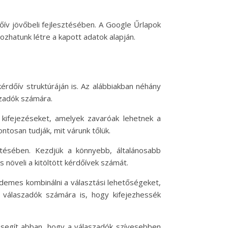
őív jövőbeli fejlesztésében. A Google Űrlapok
hatunk létre a kapott adatok alapján.
rdőív struktúráján is. Az alábbiakban néhány
szadók számára.
 kifejezéseket, amelyek zavaróak lehetnek a
osan tudják, mit várunk tőlük.
öltésében. Kezdjük a könnyebb, általánosabb
 növeli a kitöltött kérdőívek számát.
demes kombinálni a választási lehetőségeket,
 válaszadók számára is, hogy kifejezhessék
 segít abban, hogy a válaszadók szívesebben