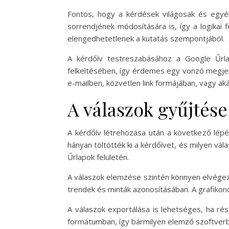
Fontos, hogy a kérdések világosak és egyé
sorrendjének módosítására is, így a logikai 
elengedhetetlenek a kutatás szempontjából.
A kérdőív testreszabásához a Google Űrlap
felkeltésében, így érdemes egy vonzó megjele
e-mailben, közvetlen link formájában, vagy ak
A válaszok gyűjtés
A kérdőív létrehozása után a következő lépé
hányan töltötték ki a kérdőívet, és milyen vá
Űrlapok felületén.
A válaszok elemzése szintén könnyen elvégez
trendek és minták azonosításában. A grafikon
A válaszok exportálása is lehetséges, ha ré
formátumban, így bármilyen elemző szoftverbe