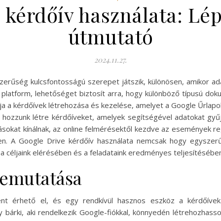
 kérdőív használata: Lép
útmutató
2024.11.27.
szerűség kulcsfontosságú szerepet játszik, különösen, amikor a
 platform, lehetőséget biztosít arra, hogy különböző típusú do
ja a kérdőívek létrehozása és kezelése, amelyet a Google Űrlapok
hozzunk létre kérdőíveket, amelyek segítségével adatokat gyűj
ásokat kínálnak, az online felmérésektől kezdve az események re
en. A Google Drive kérdőív használata nemcsak hogy egyszer
a céljaink elérésében és a feladataink eredményes teljesítésében
bemutatása
t érhető el, és egy rendkívül hasznos eszköz a kérdőívek
gy bárki, aki rendelkezik Google-fiókkal, könnyedén létrehozhass