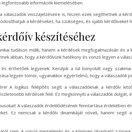
a legfontosabb információk kiemelésében.
 válaszadók visszajelzéseire is, hiszen ezek segíthetnek a kérd
síthatjuk a kérdéseket, ha szükséges, és újabb kérdőíveket hoz
kérdőív készítéséhez
hnikai tudáson múlik, hanem a kérdések megfogalmazásán és a ké
tnek abban, hogy a kérdőívünk hatékony és vonzó legyen a vála
 és érthetőek legyenek. Kerüljük a túl bonyolult vagy szakmai
sa legyen tömör, ugyanakkor egyértelmű, hogy a válaszadók pont
re! A logikus felépítés segít a válaszadóknak a kérdőív kit
észletesebb kérdések felé. Ez megkönnyíti a válaszadók dolgát, és
pusokat! A válaszadók érdeklődésének fenntartása érdekében ér
ket. Ez nemcsak a kérdőív dinamikáját növeli, hanem segít a
njáról sem. A vonzó megjelenés és a könnyen olvasható szöveg