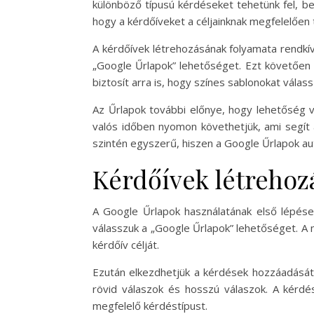
különböző típusú kérdéseket tehetünk fel, be
hogy a kérdőíveket a céljainknak megfelelően 
A kérdőívek létrehozásának folyamata rendkívü
„Google Űrlapok” lehetőséget. Ezt követően 
biztosít arra is, hogy színes sablonokat vála
Az Űrlapok további előnye, hogy lehetőség v
valós időben nyomon követhetjük, ami segít 
szintén egyszerű, hiszen a Google Űrlapok au
Kérdőívek létrehozá
A Google Űrlapok használatának első lépése 
válasszuk a „Google Űrlapok” lehetőséget. A 
kérdőív célját.
Ezután elkezdhetjük a kérdések hozzáadását.
rövid válaszok és hosszú válaszok. A kérd
megfelelő kérdéstípust.