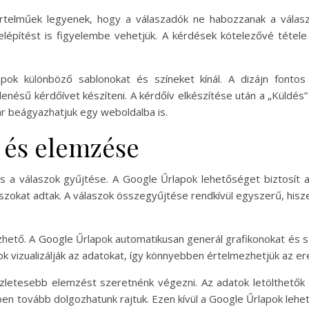
rtelműek legyenek, hogy a válaszadók ne habozzanak a válasz
felépítést is figyelembe vehetjük. A kérdések kötelezővé tétel
ok különböző sablonokat és színeket kínál. A dizájn fontos
nésű kérdőívet készíteni. A kérdőív elkészítése után a „Küldés
ár beágyazhatjuk egy weboldalba is.
e és elemzése
s a válaszok gyűjtése. A Google Űrlapok lehetőséget biztosít
laszokat adtak. A válaszok összegyűjtése rendkívül egyszerű, hi
hető. A Google Űrlapok automatikusan generál grafikonokat és st
ok vizualizálják az adatokat, így könnyebben értelmezhetjük az 
szletesebb elemzést szeretnénk végezni. Az adatok letölthetők 
n tovább dolgozhatunk rajtuk. Ezen kívül a Google Űrlapok lehető