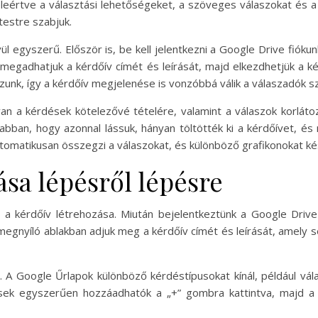
leértve a választási lehetőségeket, a szöveges válaszokat és a s
testre szabjuk.
l egyszerű. Először is, be kell jelentkezni a Google Drive fióku
megadhatjuk a kérdőív címét és leírását, majd elkezdhetjük a 
sszunk, így a kérdőív megjelenése is vonzóbbá válik a válaszadók 
an a kérdések kötelezővé tételére, valamint a válaszok korlátoz
abban, hogy azonnal lássuk, hányan töltötték ki a kérdőívet, és
tomatikusan összegzi a válaszokat, és különböző grafikonokat kés
sa lépésről lépésre
a kérdőív létrehozása. Miután bejelentkeztünk a Google Drive
megnyíló ablakban adjuk meg a kérdőív címét és leírását, amely 
 A Google Űrlapok különböző kérdéstípusokat kínál, például vál
ések egyszerűen hozzáadhatók a „+” gombra kattintva, majd a