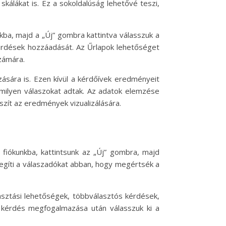
kálákat is. Ez a sokoldalúság lehetővé teszi,
nkba, majd a „Új” gombra kattintva válasszuk a
kérdések hozzáadását. Az Űrlapok lehetőséget
számára.
ására is. Ezen kívül a kérdőívek eredményeit
 milyen válaszokat adtak. Az adatok elemzése
zít az eredmények vizualizálására.
 fiókunkba, kattintsunk az „Új” gombra, majd
segíti a válaszadókat abban, hogy megértsék a
asztási lehetőségek, többválasztós kérdések,
 kérdés megfogalmazása után válasszuk ki a