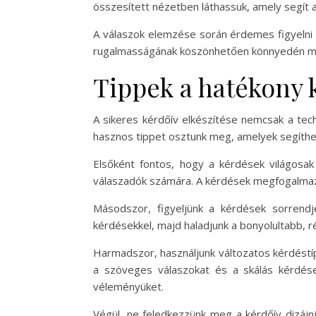
összesített nézetben láthassuk, amely segít 
A válaszok elemzése során érdemes figyelni a
rugalmasságának köszönhetően könnyedén módo
Tippek a hatékony 
A sikeres kérdőív elkészítése nemcsak a tec
hasznos tippet osztunk meg, amelyek segíthe
Elsőként fontos, hogy a kérdések világosak
válaszadók számára. A kérdések megfogalmazá
Másodszor, figyeljünk a kérdések sorrendjé
kérdésekkel, majd haladjunk a bonyolultabb, r
Harmadszor, használjunk változatos kérdéstí
a szöveges válaszokat és a skálás kérdése
véleményüket.
Végül, ne feledkezzünk meg a kérdőív dizáj