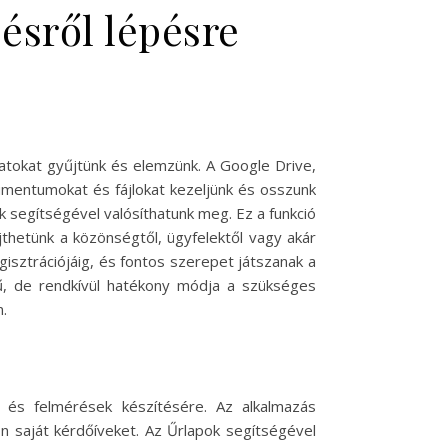
ésről lépésre
datokat gyűjtünk és elemzünk. A Google Drive,
kumentumokat és fájlokat kezeljünk és osszunk
 segítségével valósíthatunk meg. Ez a funkció
thetünk a közönségtől, ügyfelektől vagy akár
gisztrációjáig, és fontos szerepet játszanak a
ű, de rendkívül hatékony módja a szükséges
.
 és felmérések készítésére. Az alkalmazás
on saját kérdőíveket. Az Űrlapok segítségével