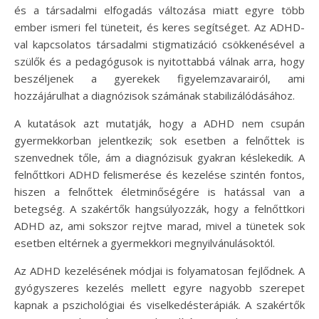
és a társadalmi elfogadás változása miatt egyre több
ember ismeri fel tüneteit, és keres segítséget. Az ADHD-
val kapcsolatos társadalmi stigmatizáció csökkenésével a
szülők és a pedagógusok is nyitottabbá válnak arra, hogy
beszéljenek a gyerekek figyelemzavarairól, ami
hozzájárulhat a diagnózisok számának stabilizálódásához.
A kutatások azt mutatják, hogy a ADHD nem csupán
gyermekkorban jelentkezik; sok esetben a felnőttek is
szenvednek tőle, ám a diagnózisuk gyakran késlekedik. A
felnőttkori ADHD felismerése és kezelése szintén fontos,
hiszen a felnőttek életminőségére is hatással van a
betegség. A szakértők hangsúlyozzák, hogy a felnőttkori
ADHD az, ami sokszor rejtve marad, mivel a tünetek sok
esetben eltérnek a gyermekkori megnyilvánulásoktól.
Az ADHD kezelésének módjai is folyamatosan fejlődnek. A
gyógyszeres kezelés mellett egyre nagyobb szerepet
kapnak a pszichológiai és viselkedésterápiák. A szakértők