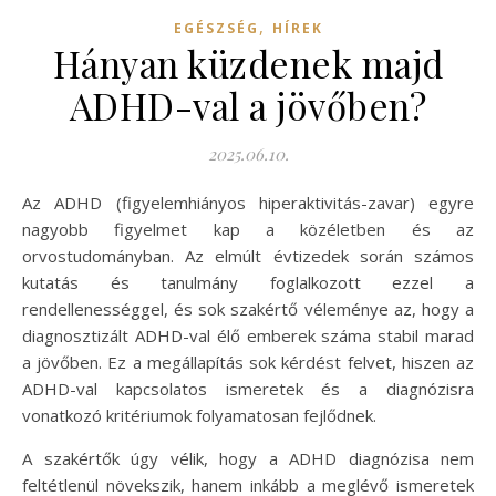
,
EGÉSZSÉG
HÍREK
Hányan küzdenek majd
ADHD-val a jövőben?
2025.06.10.
Az ADHD (figyelemhiányos hiperaktivitás-zavar) egyre
nagyobb figyelmet kap a közéletben és az
orvostudományban. Az elmúlt évtizedek során számos
kutatás és tanulmány foglalkozott ezzel a
rendellenességgel, és sok szakértő véleménye az, hogy a
diagnosztizált ADHD-val élő emberek száma stabil marad
a jövőben. Ez a megállapítás sok kérdést felvet, hiszen az
ADHD-val kapcsolatos ismeretek és a diagnózisra
vonatkozó kritériumok folyamatosan fejlődnek.
A szakértők úgy vélik, hogy a ADHD diagnózisa nem
feltétlenül növekszik, hanem inkább a meglévő ismeretek