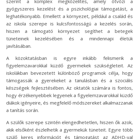
szerint a komplex megközelítés, amely ötvözi a
gyógyszeres kezelést és a pszichológiai támogatást, a
leghatékonyabb. Emellett a környezet, például a család és
az iskola szerepe is kulcsfontosságú a kezelés során,
hiszen a támogató környezet segíthet a betegek
tüneteinek kezelésében és a mindennapi életük
javításában.
A közoktatásban is egyre inkább felismerik a
figyelemzavarokkal küzdő gyermekek szükségleteit. Az
iskolákban bevezetett különböző programok célja, hogy
támogassák a gyerekeket a tanulásban és a szociális
készségek fejlesztésében. Az oktatók számára is fontos,
hogy érzékenyebbek legyenek a figyelemzavarokkal küzdő
diákok igényeire, és megfelelő módszereket alkalmazzanak
a tanítás során.
A szülők szerepe szintén elengedhetetlen, hiszen ők azok,
akik elsőként észlelhetik a gyermekük tüneteit. Egyre több
szülő keres információt és támogatást az ADHD-val