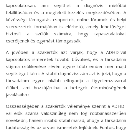
kapcsolatosan, ami segíthet a diagnózis mielőbbi
felállításában és a megfelelő kezelés megkezdésében. A
közösségi támogatás csoportok, online fórumok és helyi
szervezetek formájában is elérhető, amely lehetőséget
biztosít a szülők számára, hogy tapasztalatokat
cseréljenek és egymást támogassák.
A jövőben a szakértők azt várják, hogy a ADHD-val
kapcsolatos ismeretek tovább bővülnek, és a társadalmi
stigma csökkenése révén egyre több ember mer majd
segítséget kérni. A stabil diagnózisszám azt is jelzi, hogy a
társadalom egyre inkább elfogadja a figyelemzavarral
élőket, ami hozzájárulhat a betegek életminőségének
javulásához.
Összességében a szakértők véleménye szerint a ADHD-
val élők száma valószínűleg nem fog robbanásszerűen
növekedni, hanem inkább stabil marad, ahogy a társadalmi
tudatosság és az orvosi ismeretek fejlődnek. Fontos, hogy