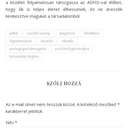
a közélet folyamatosan támogassa az ADHD-val élőket,
hogy ők is teljes életet élhessenek, és ne érezzék
kirekesztve magukat a társadalomból.
adhd
családi szerep
diagnózis
felnőttkor
figyelemzavar
kezelés
oktatás
pedagógiai támogatás
pszichológiai terápia
társadalmi stigma
SZÓLJ HOZZÁ
Az e-mail címet nem tesszük közzé.
A kötelező mezőket
*
karakterrel jelöltük
Név
*