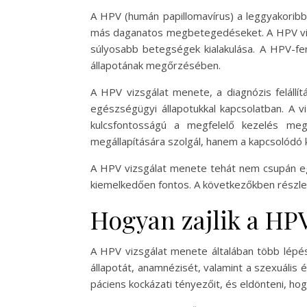
A HPV (humán papillomavírus) a leggyakorib
más daganatos megbetegedéseket. A HPV vizs
súlyosabb betegségek kialakulása. A HPV-f
állapotának megőrzésében.
A HPV vizsgálat menete, a diagnózis feláll
egészségügyi állapotukkal kapcsolatban. A v
kulcsfontosságú a megfelelő kezelés me
megállapítására szolgál, hanem a kapcsolódó 
A HPV vizsgálat menete tehát nem csupán e
kiemelkedően fontos. A következőkben részlet
Hogyan zajlik a HPV
A HPV vizsgálat menete általában több lépés
állapotát, anamnézisét, valamint a szexuális 
páciens kockázati tényezőit, és eldönteni, h