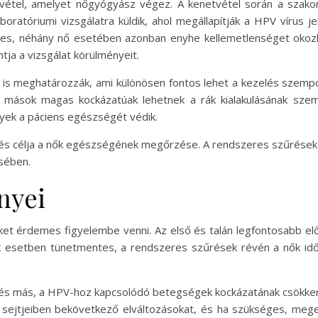
tvétel, amelyet nőgyógyász végez. A kenetvétel során a szako
oratóriumi vizsgálatra küldik, ahol megállapítják a HPV vírus j
tes, néhány nő esetében azonban enyhe kellemetlenséget okozh
ntja a vizsgálat körülményeit.
t is meghatározzák, ami különösen fontos lehet a kezelés szemp
g mások magas kockázatúak lehetnek a rák kialakulásának szem
yek a páciens egészségét védik.
, és célja a nők egészségének megőrzése. A rendszeres szűrések
sében.
nyei
et érdemes figyelembe venni. Az első és talán legfontosabb előn
ok esetben tünetmentes, a rendszeres szűrések révén a nők idő
 és más, a HPV-hoz kapcsolódó betegségek kockázatának csökke
ejtjeiben bekövetkező elváltozásokat, és ha szükséges, mege