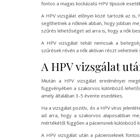
fontos a magas kockázatú HPV típusok eseté
A HPV vizsgálat előnyei közé tartozik az is,
segíthetnek a nőknek abban, hogy jobban meg
szűrés lehetőséget ad arra is, hogy a nők b
A HPV vizsgálat tehát nemcsak a betegség
szűrések révén a nők aktívan részt vehetnek
A HPV vizsgálat ut
Miután a HPV vizsgálat eredményei megér
függvényében a szakorvos különböző lehetősé
amely általában 3-5 évente esedékes.
Ha a vizsgálat pozitív, és a HPV vírus jelenlé
ad arra, hogy a szakorvos alaposabban me
mértékétől függően a páciensnek különböző kez
A HPV vizsgálat után a pácienseknek fontos,