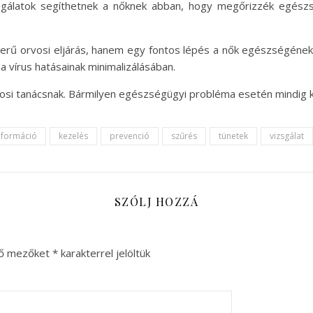
sgálatok segíthetnek a nőknek abban, hogy megőrizzék egészs
erű orvosi eljárás, hanem egy fontos lépés a nők egészségéne
vírus hatásainak minimalizálásában.
osi tanácsnak. Bármilyen egészségügyi probléma esetén mindig k
nformáció
kezelés
prevenció
szűrés
tünetek
vizsgálat
SZÓLJ HOZZÁ
ző mezőket
*
karakterrel jelöltük