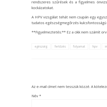
rendszeres szűrések és a figyelmes önviz
kockázatokat.
A HPV vizsgálat tehát nem csupán egy egysz
tudatos egészségmegőrzés kulcsfontosságú a 
**Figyelmeztetés:** Ez a cikk nem számít orv
egészség
fertőzés
folyamat
hpv
i
Az e-mail címet nem tesszük közzé.
A kötele
Név
*