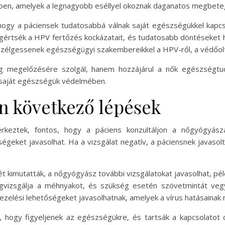
ben, amelyek a legnagyobb eséllyel okoznak daganatos megbet
 hogy a páciensek tudatosabbá válnak saját egészségükkel kapcs
értsék a HPV fertőzés kockázatait, és tudatosabb döntéseket ho
eszélgessenek egészségügyi szakembereikkel a HPV-ről, a védőol
 megelőzésére szolgál, hanem hozzájárul a nők egészségtu
 saját egészségük védelmében.
án következő lépések
keztek, fontos, hogy a páciens konzultáljon a nőgyógyász
geket javasolhat. Ha a vizsgálat negatív, a páciensnek javasol
tét kimutatták, a nőgyógyász további vizsgálatokat javasolhat, pé
gvizsgálja a méhnyakot, és szükség esetén szövetmintát vegy
elési lehetőségeket javasolhatnak, amelyek a vírus hatásainak mi
 hogy figyeljenek az egészségükre, és tartsák a kapcsolatot o