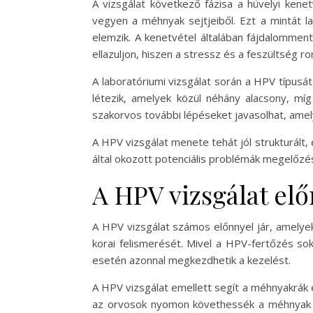
A vizsgálat következő fázisa a hüvelyi kene
vegyen a méhnyak sejtjeiből. Ezt a mintát lab
elemzik. A kenetvétel általában fájdalommen
ellazuljon, hiszen a stressz és a feszültség ro
A laboratóriumi vizsgálat során a HPV típusá
létezik, amelyek közül néhány alacsony, mí
szakorvos további lépéseket javasolhat, amel
A HPV vizsgálat menete tehát jól strukturált
által okozott potenciális problémák megelőzé
A HPV vizsgálat elő
A HPV vizsgálat számos előnnyel jár, amelyek
korai felismerését. Mivel a HPV-fertőzés s
esetén azonnal megkezdhetik a kezelést.
A HPV vizsgálat emellett segít a méhnyakrák
az orvosok nyomon követhessék a méhnyak s