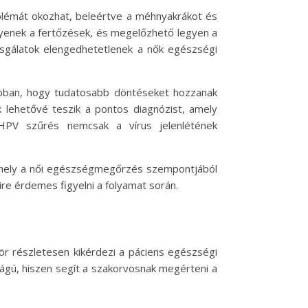
blémát okozhat, beleértve a méhnyakrákot és
yenek a fertőzések, és megelőzhető legyen a
sgálatok elengedhetetlenek a nők egészségi
 abban, hogy tudatosabb döntéseket hozzanak
k lehetővé teszik a pontos diagnózist, amely
HPV szűrés nemcsak a vírus jelenlétének
amely a női egészségmegőrzés szempontjából
re érdemes figyelni a folyamat során.
ör részletesen kikérdezi a páciens egészségi
sságú, hiszen segít a szakorvosnak megérteni a