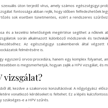
b szexuális úton terjedő vírus, amely számos egészségügyi pro
gálat fontossága abban rejlik, hogy időben felfedezhetőek leg
ertőzés sok esetben tünetmentes, ezért a rendszeres szűrőviz
ítása és a kezelési lehetőségek megértése segíthet a nőknek
izsgálatok során alkalmazott különböző módszerek és techniká
gkezdéséhez. Az egészségügyi szakemberek által végzett 
kockázatok felmérésére is.
gy egyszerű orvosi procedúra, hanem egy komplex folyamat, 
esebben is megismerhetjük, hogyan zajlik a HPV vizsgálat, és mi
 vizsgálat?
ből áll, kezdve a szakorvosi konzultációval. A nőgyógyász elősz
életére vonatkozó kérdéseket is feltehet. Ez a lépés kulcsfonto
ogy szükséges-e a HPV szűrés.