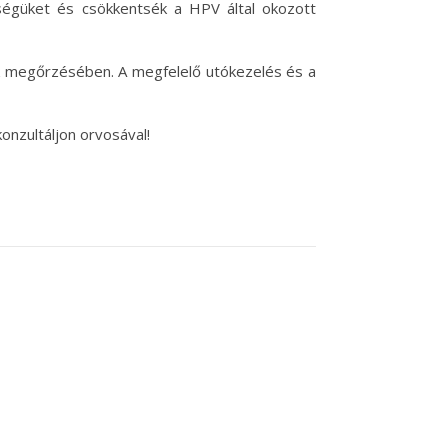
égüket és csökkentsék a HPV által okozott
k megőrzésében. A megfelelő utókezelés és a
onzultáljon orvosával!