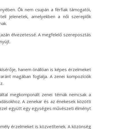
ményében. Ők nem csupán a férfiak támogatói,
teli jelenetek, amelyekben a női szereplők
nak.
igazán élvezetessé. A megfelelő szereposztás
nyújt.
 kísérője, hanem önállóan is képes érzelmeket
yaránt magában foglalja. A zenei kompozíciók
z.
l által megkomponált zenei témák nemcsak a
adásokhoz. A zenekar és az énekesek közötti
 ezzel együtt egy egységes művészeti élményt
 mély érzelmeket is közvetítenek. A közönség