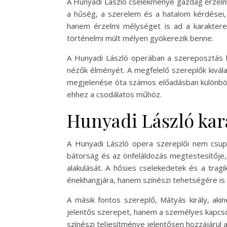
A Hunyadi László cselekménye gazdag érzelme
a hűség, a szerelem és a hatalom kérdései, 
hanem érzelmi mélységet is ad a karakterek
történelmi múlt mélyen gyökerezik benne.
A Hunyadi László operában a szereposztás k
nézők élményét. A megfelelő szereplők kivál
megjelenése óta számos előadásban különböző
ehhez a csodálatos műhöz.
Hunyadi László kar
A Hunyadi László opera szereplői nem csupá
bátorság és az önfeláldozás megtestesítője, 
alakulását. A hősies cselekedetek és a trag
énekhangjára, hanem színészi tehetségére is 
A másik fontos szereplő, Mátyás király, akin
jelentős szerepet, hanem a személyes kapcsola
színészi teljesítménye jelentősen hozzájárul