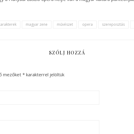
karakterek
magyar zene
művészet
opera
szereposztás
SZÓLJ HOZZÁ
ző mezőket
*
karakterrel jelöltük