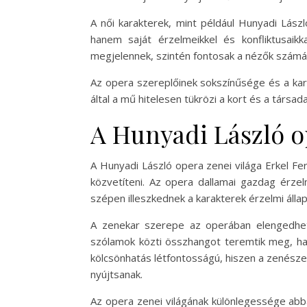
A női karakterek, mint például Hunyadi Lász
hanem saját érzelmeikkel és konfliktusaik
megjelennek, szintén fontosak a nézők számár
Az opera szereplőinek sokszínűsége és a kar
által a mű hitelesen tükrözi a kort és a társa
A Hunyadi László o
A Hunyadi László opera zenei világa Erkel Fe
közvetíteni. Az opera dallamai gazdag érzel
szépen illeszkednek a karakterek érzelmi áll
A zenekar szerepe az operában elengedhete
szólamok közti összhangot teremtik meg, ha
kölcsönhatás létfontosságú, hiszen a zenész
nyújtsanak.
Az opera zenei világának különlegessége abb