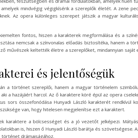
kben, feszültségben és drámai fordulatokban, amelyek hűen tü
amelyek mindvégig végigkísérik a szereplők életét. A zene ped
nek. Az opera különleges szerepet játszik a magyar kulturáli
iemelten fontos, hiszen a karakterek megformálása és a színés
asztása nemcsak a színvonalas előadás biztosítéka, hanem a tö
 művészek keltették életre a szereplőket, mindannyian saját 
akterei és jelentőségük
n a történet szereplői, hanem a magyar történelem szimbólum
aki a hazájáért harcol. Az ő karaktere köré épül az opera csele
ikus sors összefonódása Hunyadi László karakterét rendkívül 
szüksége van, hogy hitelesen megjelenítse ezt a karaktert.
ek karaktere a bölcsességet és a jó vezetőt jelképezi. Mátyás f
tokban is, hiszen ő Hunyadi László barátja és szövetségese. Az ő
 a történet drámaiságához.