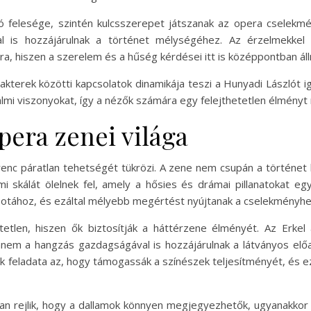
ló felesége, szintén kulcsszerepet játszanak az opera cselek
kal is hozzájárulnak a történet mélységéhez. Az érzelmekkel 
a, hiszen a szerelem és a hűség kérdései itt is középpontban áll
akterek közötti kapcsolatok dinamikája teszi a Hunyadi Lászlót 
dalmi viszonyokat, így a nézők számára egy felejthetetlen élményt 
pera zenei világa
renc páratlan tehetségét tükrözi. A zene nem csupán a történet
mi skálát ölelnek fel, amely a hősies és drámai pillanatokat eg
apotához, és ezáltal mélyebb megértést nyújtanak a cselekményhe
tlen, hiszen ők biztosítják a háttérzene élményét. Az Erke
nem a hangzás gazdagságával is hozzájárulnak a látványos elő
ek feladata az, hogy támogassák a színészek teljesítményét, és
an rejlik, hogy a dallamok könnyen megjegyezhetők, ugyanakkor