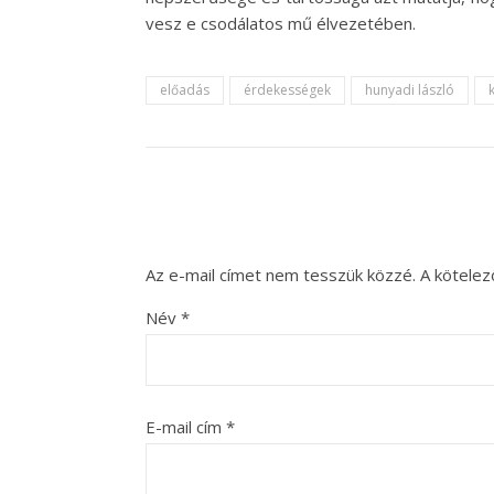
vesz e csodálatos mű élvezetében.
előadás
érdekességek
hunyadi lászló
Az e-mail címet nem tesszük közzé.
A kötele
Név
*
E-mail cím
*