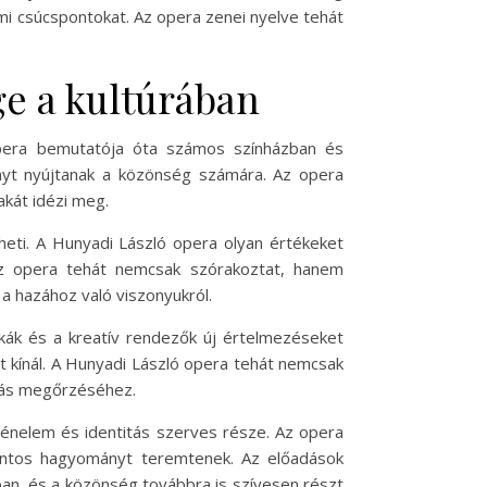
lmi csúcspontokat. Az opera zenei nyelve tehát
ge a kultúrában
opera bemutatója óta számos színházban és
nyt nyújtanak a közönség számára. Az opera
akát idézi meg.
heti. A Hunyadi László opera olyan értékeket
Az opera tehát nemcsak szórakoztat, hanem
a hazához való viszonyukról.
kák és a kreatív rendezők új értelmezéseket
 kínál. A Hunyadi László opera tehát nemcsak
itás megőrzéséhez.
ténelem és identitás szerves része. Az opera
fontos hagyományt teremtenek. Az előadások
an, és a közönség továbbra is szívesen részt