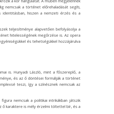
krözik a kor hangulatát. A műben megjelennek
ig nemcsak a történet előrehaladását segíti,
s identitásban, hiszen a nemzeti érzés és a
zek teljesítménye alapvetően befolyásolja a
rténet hitelességének megőrzése is. Az opera
egyéniségükkel és tehetségükkel hozzájárulva
ai is. Hunyadi László, mint a főszereplő, a
kménye, és az ő döntései formálják a történet
komplexsé teszi, így a színésznek nemcsak az
igura nemcsak a politikai intrikákban játszik
 karaktere is mély érzelmi töltettel bír, és a