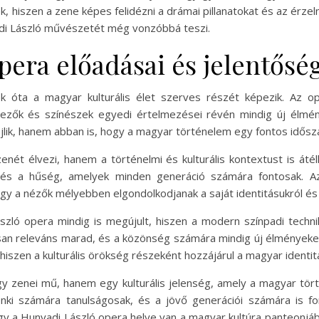
 hiszen a zene képes felidézni a drámai pillanatokat és az érze
adi László művészetét még vonzóbbá teszi.
pera előadásai és jelentősé
ek óta a magyar kulturális élet szerves részét képezik. Az 
dezők és színészek egyedi értelmezései révén mindig új élmé
lik, hanem abban is, hogy a magyar történelem egy fontos idősz
ét élvezi, hanem a történelmi és kulturális kontextust is átél
g és a hűség, amelyek minden generáció számára fontosak. 
gy a nézők mélyebben elgondolkodjanak a saját identitásukról és 
zló opera mindig is megújult, hiszen a modern színpadi techni
an releváns marad, és a közönség számára mindig új élményeket
, hiszen a kulturális örökség részeként hozzájárul a magyar ident
 zenei mű, hanem egy kulturális jelenség, amely a magyar tör
denki számára tanulságosak, és a jövő generációi számára is 
y a Hunyadi László opera helye van a magyar kultúra panteonjáb