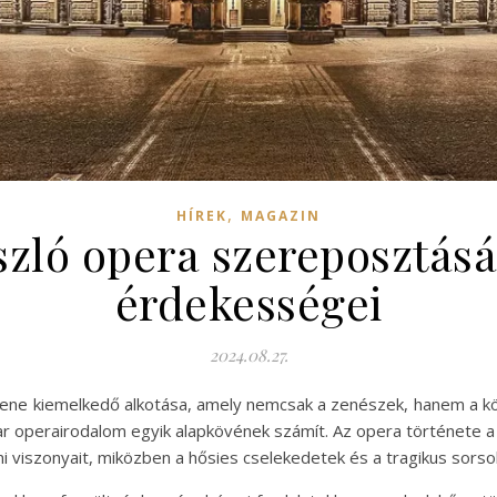
,
HÍREK
MAGAZIN
zló opera szereposztásán
érdekességei
2024.08.27.
zene kiemelkedő alkotása, amely nemcsak a zenészek, hanem a 
r operairodalom egyik alapkövének számít. Az opera története a 
mi viszonyait, miközben a hősies cselekedetek és a tragikus sors