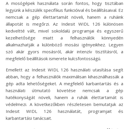
A mosógépek használata során fontos, hogy tisztában
legyünk a készülék specifikus funkcióival és beállításaival. Ez
nemcsak a gép élettartamát növeli, hanem a ruháink
állapotát is megőrzi. Az Indesit WIDL 126 különösen
kedveltté vált, mivel sokoldalú programjai és egyszerű
kezelhetősége miatt a felhasználók könnyedén
alkalmazhatják a különböző mosási igényeikhez. Legyen
szó akár gyors mosásról, akár intenzív tisztításról, a
megfelelő beállítások ismerete kulcsfontosságú.
Emellett az Indesit WIDL 126 használati utasítása segít
abban, hogy a felhasználók maximálisan kihasználhassák a
gép adta lehetőségeket. A megfelelő karbantartás és a
használati útmutató követése nemcsak a gép
hatékonyságát növeli, hanem a ruhák élettartamát is
védelmezi. A következőkben részletesen bemutatjuk az
Indesit WIDL 126 használatát, programjait és
karbantartási tanácsait.