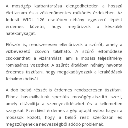
A mosógép karbantartása elengedhetetlen a hosszú
élettartam és a zökkenőmentes működés érdekében. Az
Indesit WIDL 126 esetében néhány egyszerű lépést
érdemes követni, hogy megőrizzük a készülék
hatékonyságát.
Először is, rendszeresen ellenőrizzük a szűrőt, amely a
vízbevezető csövön található. A szűrő eltömődése
csökkentheti a vízáramlást, ami a mosási teljesítmény
romlásához vezethet. A szűrőt általában néhány havonta
érdemes tisztítani, hogy megakadályozzuk a lerakódások
felhalmozódását.
A dob belső részét is érdemes rendszeresen tisztítani.
Ehhez használhatunk speciális mosógép-tisztító szert,
amely eltávolítja a szennyeződéseket és a kellemetlen
szagokat. Ezen kívül érdemes a gép ajtaját nyitva hagyni a
mosások között, hogy a belső rész szellőzzön és
megszűnjenek a nedvességből adódó problémák.