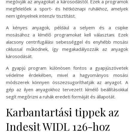
megóvják az anyagokat a károsodástól. Ezek a programok
megfelelőek a sport- és hétköznapi ruhákhoz, amelyek
nem igényelnek intenzív tisztítást.
A kényes anyagok, például a selyem és a csipke
mosásához a kímélő programokat kell választani. Ezek
alacsony centrifugálási sebességgel és enyhébb mosási
ciklussal működnek, így megakadályozzák az anyagok
károsodását.
A gyapjú program különösen fontos a gyapjúszövetek
védelme érdekében, mivel a hagyományos mosási
módszerek könnyen összezsugoríthatják az anyagot. A
gép az ilyen anyagokhoz tervezett kímélő beállításokkal
segít megőrizni a ruhák eredeti formáját és állapotát.
Karbantartási tippek az
Indesit WIDL 126-hoz