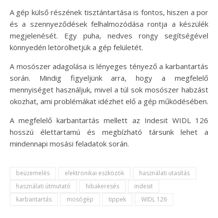
A gép külső részének tisztántartása is fontos, hiszen a por
és a szennyeződések felhalmozódása rontja a készülék
megjelenését. Egy puha, nedves rongy segítségével
könnyedén letörölhetjük a gép felületét.
A mosószer adagolása is lényeges tényező a karbantartás
során. Mindig figyeljünk arra, hogy a megfelelő
mennyiséget használjuk, mivel a túl sok mosószer habzást
okozhat, ami problémákat idézhet elő a gép működésében.
A megfelelő karbantartás mellett az Indesit WIDL 126
hosszú élettartamú és megbízható társunk lehet a
mindennapi mosási feladatok során.
beüzemelés
elektronikai eszközök
használati utasítás
használati útmutató
hibakeresés
indesit
karbantartás
mosógép
tippek
WIDL 126