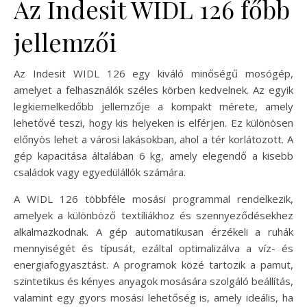
Az Indesit WIDL 126 főbb
jellemzői
Az Indesit WIDL 126 egy kiváló minőségű mosógép,
amelyet a felhasználók széles körben kedvelnek. Az egyik
legkiemelkedőbb jellemzője a kompakt mérete, amely
lehetővé teszi, hogy kis helyeken is elférjen. Ez különösen
előnyös lehet a városi lakásokban, ahol a tér korlátozott. A
gép kapacitása általában 6 kg, amely elegendő a kisebb
családok vagy egyedülállók számára.
A WIDL 126 többféle mosási programmal rendelkezik,
amelyek a különböző textíliákhoz és szennyeződésekhez
alkalmazkodnak. A gép automatikusan érzékeli a ruhák
mennyiségét és típusát, ezáltal optimalizálva a víz- és
energiafogyasztást. A programok közé tartozik a pamut,
szintetikus és kényes anyagok mosására szolgáló beállítás,
valamint egy gyors mosási lehetőség is, amely ideális, ha