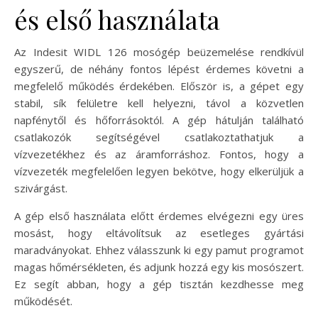
és első használata
Az Indesit WIDL 126 mosógép beüzemelése rendkívül
egyszerű, de néhány fontos lépést érdemes követni a
megfelelő működés érdekében. Először is, a gépet egy
stabil, sík felületre kell helyezni, távol a közvetlen
napfénytől és hőforrásoktól. A gép hátulján található
csatlakozók segítségével csatlakoztathatjuk a
vízvezetékhez és az áramforráshoz. Fontos, hogy a
vízvezeték megfelelően legyen bekötve, hogy elkerüljük a
szivárgást.
A gép első használata előtt érdemes elvégezni egy üres
mosást, hogy eltávolítsuk az esetleges gyártási
maradványokat. Ehhez válasszunk ki egy pamut programot
magas hőmérsékleten, és adjunk hozzá egy kis mosószert.
Ez segít abban, hogy a gép tisztán kezdhesse meg
működését.