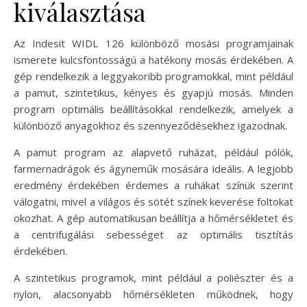
kiválasztása
Az Indesit WIDL 126 különböző mosási programjainak
ismerete kulcsfontosságú a hatékony mosás érdekében. A
gép rendelkezik a leggyakoribb programokkal, mint például
a pamut, szintetikus, kényes és gyapjú mosás. Minden
program optimális beállításokkal rendelkezik, amelyek a
különböző anyagokhoz és szennyeződésekhez igazodnak.
A pamut program az alapvető ruházat, például pólók,
farmernadrágok és ágyneműk mosására ideális. A legjobb
eredmény érdekében érdemes a ruhákat színük szerint
válogatni, mivel a világos és sötét színek keverése foltokat
okozhat. A gép automatikusan beállítja a hőmérsékletet és
a centrifugálási sebességet az optimális tisztítás
érdekében.
A szintetikus programok, mint például a poliészter és a
nylon, alacsonyabb hőmérsékleten működnek, hogy