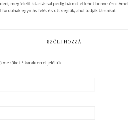
deni, megfelelő kitartással pedig bármit el lehet benne érni. Am
 fordulnak egymás felé, és ott segítik, ahol tudják társaikat.
SZÓLJ HOZZÁ
ző mezőket
*
karakterrel jelöltük