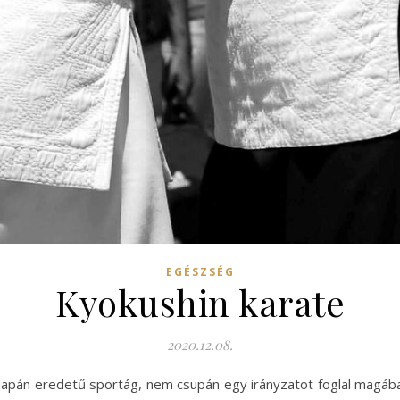
EGÉSZSÉG
Kyokushin karate
2020.12.08.
japán eredetű sportág, nem csupán egy irányzatot foglal magába, 