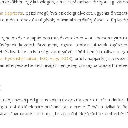
etkezőkben egy különleges, a múlt században létrejött ágazatból 
 alapította
, ezzel megújítva az eddigi elveket, ugyanis ő vezette
re mért ütések és rúgások, maximális erőkifejtéssel, a fej kivétel
egnevezése a japán harcművészetekben – 30 évesen nyitotta m
űségnek kezdett örvendeni, egyre többen utaztak egészen 
tték hivatalosan is az ágazat nevévé. 1964-ben formálisan mega
ion Kyokushin kaikan, IKO, vagy IKOK
), amely napjainkig szervezi
 elterjesztette technikáját, rengeteg országba utazott, illetve 
k
napjainkban pedig itt is sokan űzik ezt a sportot. Bár tudni kell
ig a test és lélek harmóniájának az elérése. Tehát a fizikai fejlő
ára iránymutatást tud adni, hiszen többek között az emberi ér