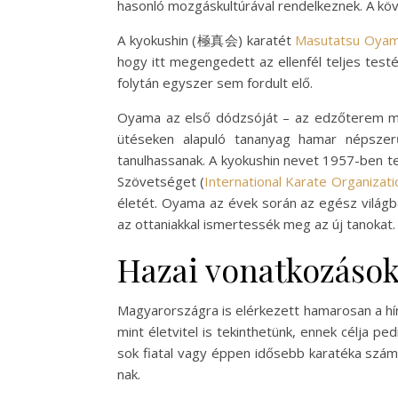
hasonló mozgáskultúrával rendelkeznek. A köv
A kyokushin (極真会) karatét
Masutatsu Oyama
hogy itt megengedett az ellenfél teljes testé
folytán egyszer sem fordult elő.
Oyama az első dódzsóját – az edzőterem m
ütéseken alapuló tananyag hamar népszer
tanulhassanak. A kyokushin nevet 1957-ben te
Szövetséget (
International Karate Organizat
életét. Oyama az évek során az egész világban
az ottaniakkal ismertessék meg az új tanokat.
Hazai vonatkozáso
Magyarországra is elérkezett hamarosan a hír, 
mint életvitel is tekinthetünk, ennek célja ped
sok fiatal vagy éppen idősebb karatéka szám
nak.