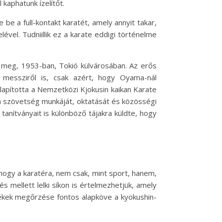
kaphatunk ízelítőt.
 be a full-kontakt karatét, amely annyit takar,
ével. Tudniillik ez a karate eddigi történelme
eg, 1953-ban, Tokió külvárosában. Az erős
messziről is, csak azért, hogy Oyama-nál
lapította a Nemzetközi Kjokusin kaikan Karate
 a szövetség munkáját, oktatását és közösségi
tanítványait is különböző tájakra küldte, hogy
, hogy a karatéra, nem csak, mint sport, hanem,
dés mellett lelki síkon is értelmezhetjük, amely
tékek megőrzése fontos alapköve a kyokushin-