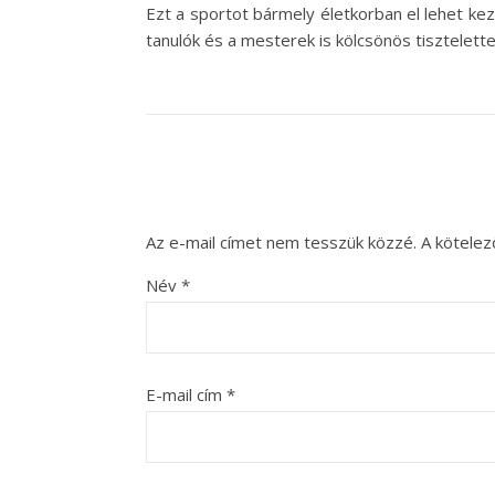
Ezt a sportot bármely életkorban el lehet kez
tanulók és a mesterek is kölcsönös tisztelettel
Az e-mail címet nem tesszük közzé.
A kötele
Név
*
E-mail cím
*