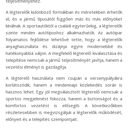
teljesítményéhez.
A légterelők különböző formákban és méretekben érhetők
el, és a jármű típusától függően más és más előnyöket
kínálnak. A sportautóktól a családi egyterűekig, a légterelők
szinte minden autótípushoz alkalmazhatók. Az autóipar
folyamatos fejlődése lehetővé tette, hogy a légterelők
anyaghasználata és dizájnja egyre modernebbé és
hatékonyabbá váljon. A megfelelő légterelő kiválasztása és
telepítése nemcsak a jármű teljesítményét javítja, hanem a
vezetési élményt is gazdagítja.
A légterelő használata nem csupán a versenypályákra
korlátozódik, hanem a mindennapi közlekedés során is
hasznos lehet. Egy jól megválasztott légterelő nemcsak a
sportos megjelenést fokozza, hanem a biztonságot és a
komfortos vezetést is elősegíti. A következőkben
részletesebben is megvizsgáljuk a légterelők működését,
előnyeit és a telepítés szempontjait.