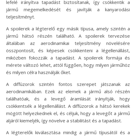
lefelé irányítva tapadást biztosítanak, így csökkentik a
jármű megemelkedését és javítják a kanyarodási
teljesítményt.
A spoilerek a légterelő egy másik típusa, amely szintén a
jármű hátsó részén található. A spoilerek tervezése
általában az aerodinamikai teljesítmény növelésére
összpontosít, és képesek csökkenteni a légellenállást,
miközben fokozzák a tapadást. A spoilerek formája és
mérete változó lehet, attól függően, hogy milyen járműhöz
és milyen célra használják őket.
A diffúzorok szintén fontos szerepet játszanak az
aerodinamikában. Ezek az elemek a jármű alsó részén
találhatóak, és a levegő áramlását irányítják, hogy
csökkentsék a légellenállást. A diffúzorok a hátsó kerekek
mögött helyezkednek el, és céljuk, hogy a levegőt a jármű
aljáról kiemeljék, így növelve a stabilitást és a tapadást.
A légterelők kiválasztása mindig a jármű típusától és a