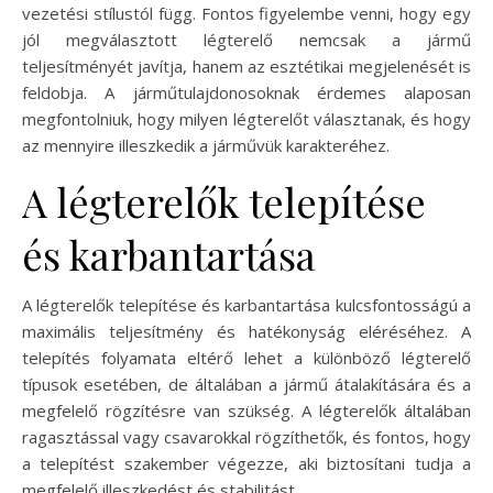
vezetési stílustól függ. Fontos figyelembe venni, hogy egy
jól megválasztott légterelő nemcsak a jármű
teljesítményét javítja, hanem az esztétikai megjelenését is
feldobja. A járműtulajdonosoknak érdemes alaposan
megfontolniuk, hogy milyen légterelőt választanak, és hogy
az mennyire illeszkedik a járművük karakteréhez.
A légterelők telepítése
és karbantartása
A légterelők telepítése és karbantartása kulcsfontosságú a
maximális teljesítmény és hatékonyság eléréséhez. A
telepítés folyamata eltérő lehet a különböző légterelő
típusok esetében, de általában a jármű átalakítására és a
megfelelő rögzítésre van szükség. A légterelők általában
ragasztással vagy csavarokkal rögzíthetők, és fontos, hogy
a telepítést szakember végezze, aki biztosítani tudja a
megfelelő illeszkedést és stabilitást.