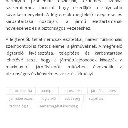
bármilyen problémát észlelünk, érdemes azonnal
szakemberhez fordulni, hogy elkerüljük a súlyosabb
következményeket. A légterelők megfelelő telepítése és
karbantartása hozzájárul a jármű élettartamának
növeléséhez és a biztonságos vezetéshez.
A légterelők tehát nemcsak esztétikai, hanem funkcionális
szempontból is fontos elemei a járműveknek. A megfelelő
légterelő kiválasztása, telepítése és karbantartása
lehetővé teszi, hogy a járműtulajdonosok kihozzák a
maximumot járművükből, miközben élvezhetik a
biztonságos és kényelmes vezetési élményt.
aerodinamika
autóipar
autószerviz
járműfejlesztés
járműtervezés
légterelő
sebesség
stabilitás
technológia
üzemanyag-hatékonyság