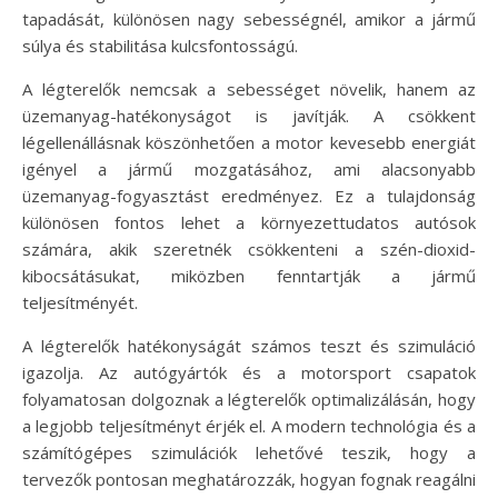
tapadását, különösen nagy sebességnél, amikor a jármű
súlya és stabilitása kulcsfontosságú.
A légterelők nemcsak a sebességet növelik, hanem az
üzemanyag-hatékonyságot is javítják. A csökkent
légellenállásnak köszönhetően a motor kevesebb energiát
igényel a jármű mozgatásához, ami alacsonyabb
üzemanyag-fogyasztást eredményez. Ez a tulajdonság
különösen fontos lehet a környezettudatos autósok
számára, akik szeretnék csökkenteni a szén-dioxid-
kibocsátásukat, miközben fenntartják a jármű
teljesítményét.
A légterelők hatékonyságát számos teszt és szimuláció
igazolja. Az autógyártók és a motorsport csapatok
folyamatosan dolgoznak a légterelők optimalizálásán, hogy
a legjobb teljesítményt érjék el. A modern technológia és a
számítógépes szimulációk lehetővé teszik, hogy a
tervezők pontosan meghatározzák, hogyan fognak reagálni