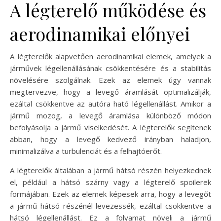
A légterelő működése és
aerodinamikai előnyei
A légterelők alapvetően aerodinamikai elemek, amelyek a
járművek légellenállásának csökkentésére és a stabilitás
növelésére szolgálnak. Ezek az elemek úgy vannak
megtervezve, hogy a levegő áramlását optimalizálják,
ezáltal csökkentve az autóra ható légellenállást. Amikor a
jármű mozog, a levegő áramlása különböző módon
befolyásolja a jármű viselkedését. A légterelők segítenek
abban, hogy a levegő kedvező irányban haladjon,
minimalizálva a turbulenciát és a felhajtóerőt.
A légterelők általában a jármű hátsó részén helyezkednek
el, például a hátsó szárny vagy a légterelő spoilerek
formájában. Ezek az elemek képesek arra, hogy a levegőt
a jármű hátsó részénél levezessék, ezáltal csökkentve a
hátsó légellenállást. Ez a folyamat növeli a jármű