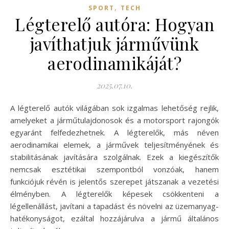
,
SPORT
TECH
Légterelő autóra: Hogyan
javíthatjuk járművünk
aerodinamikáját?
2025.07.10.
A légterelő autók világában sok izgalmas lehetőség rejlik,
amelyeket a járműtulajdonosok és a motorsport rajongók
egyaránt felfedezhetnek. A légterelők, más néven
aerodinamikai elemek, a járművek teljesítményének és
stabilitásának javítására szolgálnak. Ezek a kiegészítők
nemcsak esztétikai szempontból vonzóak, hanem
funkciójuk révén is jelentős szerepet játszanak a vezetési
élményben. A légterelők képesek csökkenteni a
légellenállást, javítani a tapadást és növelni az üzemanyag-
hatékonyságot, ezáltal hozzájárulva a jármű általános