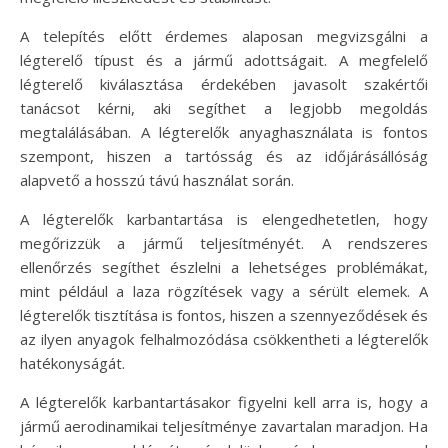
A telepítés előtt érdemes alaposan megvizsgálni a
légterelő típust és a jármű adottságait. A megfelelő
légterelő kiválasztása érdekében javasolt szakértői
tanácsot kérni, aki segíthet a legjobb megoldás
megtalálásában. A légterelők anyaghasználata is fontos
szempont, hiszen a tartósság és az időjárásállóság
alapvető a hosszú távú használat során.
A légterelők karbantartása is elengedhetetlen, hogy
megőrizzük a jármű teljesítményét. A rendszeres
ellenőrzés segíthet észlelni a lehetséges problémákat,
mint például a laza rögzítések vagy a sérült elemek. A
légterelők tisztítása is fontos, hiszen a szennyeződések és
az ilyen anyagok felhalmozódása csökkentheti a légterelők
hatékonyságát.
A légterelők karbantartásakor figyelni kell arra is, hogy a
jármű aerodinamikai teljesítménye zavartalan maradjon. Ha