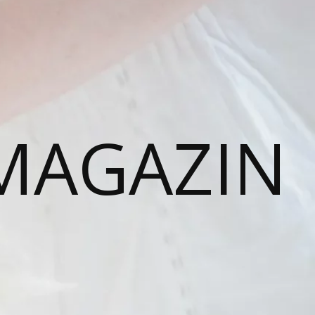
MAGAZIN