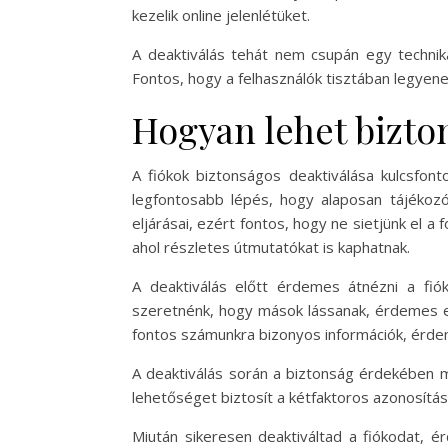
kezelik online jelenlétüket.
A deaktiválás tehát nem csupán egy technika
Fontos, hogy a felhasználók tisztában legyen
Hogyan lehet bizton
A fiókok biztonságos deaktiválása kulcsfon
legfontosabb lépés, hogy alaposan tájékozód
eljárásai, ezért fontos, hogy ne sietjünk el a
ahol részletes útmutatókat is kaphatnak.
A deaktiválás előtt érdemes átnézni a fi
szeretnénk, hogy mások lássanak, érdemes ezek
fontos számunkra bizonyos információk, érde
A deaktiválás során a biztonság érdekében m
lehetőséget biztosít a kétfaktoros azonosítá
Miután sikeresen deaktiváltad a fiókodat, é