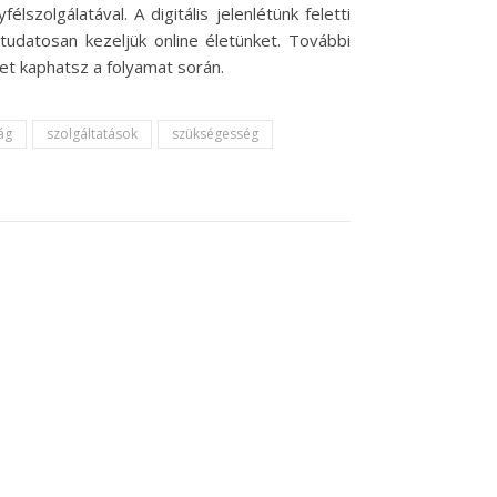
szolgálatával. A digitális jelenlétünk feletti
udatosan kezeljük online életünket. További
et kaphatsz a folyamat során.
ág
szolgáltatások
szükségesség