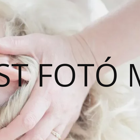
ST FOTÓ 