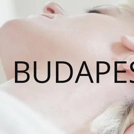
BUDAPE