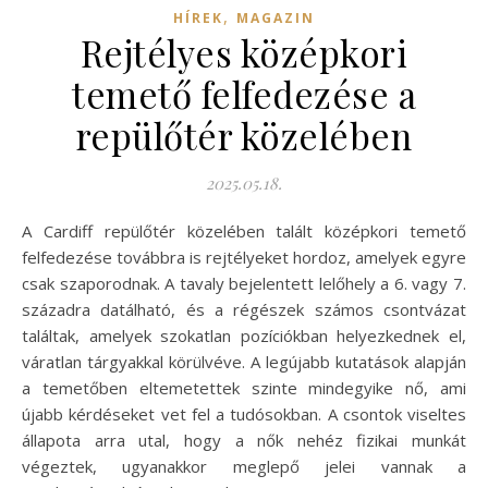
,
HÍREK
MAGAZIN
Rejtélyes középkori
temető felfedezése a
repülőtér közelében
2025.05.18.
A Cardiff repülőtér közelében talált középkori temető
felfedezése továbbra is rejtélyeket hordoz, amelyek egyre
csak szaporodnak. A tavaly bejelentett lelőhely a 6. vagy 7.
századra datálható, és a régészek számos csontvázat
találtak, amelyek szokatlan pozíciókban helyezkednek el,
váratlan tárgyakkal körülvéve. A legújabb kutatások alapján
a temetőben eltemetettek szinte mindegyike nő, ami
újabb kérdéseket vet fel a tudósokban. A csontok viseltes
állapota arra utal, hogy a nők nehéz fizikai munkát
végeztek, ugyanakkor meglepő jelei vannak a