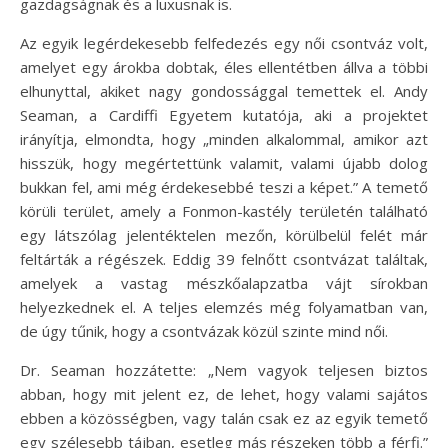
gazdagságnak és a luxusnak is.
Az egyik legérdekesebb felfedezés egy női csontváz volt,
amelyet egy árokba dobtak, éles ellentétben állva a többi
elhunyttal, akiket nagy gondossággal temettek el. Andy
Seaman, a Cardiffi Egyetem kutatója, aki a projektet
irányítja, elmondta, hogy „minden alkalommal, amikor azt
hisszük, hogy megértettünk valamit, valami újabb dolog
bukkan fel, ami még érdekesebbé teszi a képet.” A temető
körüli terület, amely a Fonmon-kastély területén található
egy látszólag jelentéktelen mezőn, körülbelül felét már
feltárták a régészek. Eddig 39 felnőtt csontvázat találtak,
amelyek a vastag mészkőalapzatba vájt sírokban
helyezkednek el. A teljes elemzés még folyamatban van,
de úgy tűnik, hogy a csontvázak közül szinte mind női.
Dr. Seaman hozzátette: „Nem vagyok teljesen biztos
abban, hogy mit jelent ez, de lehet, hogy valami sajátos
ebben a közösségben, vagy talán csak ez az egyik temető
egy szélesebb tájban, esetleg más részeken több a férfi.”