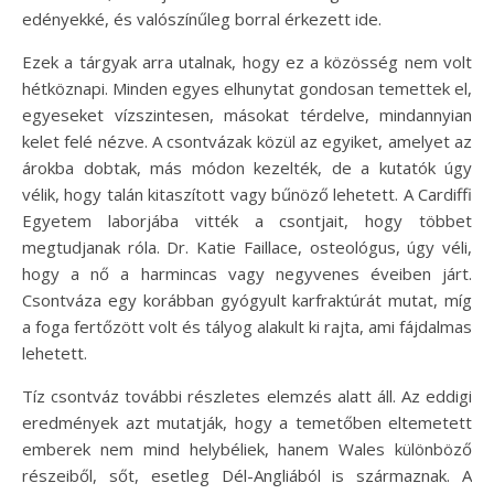
edényekké, és valószínűleg borral érkezett ide.
Ezek a tárgyak arra utalnak, hogy ez a közösség nem volt
hétköznapi. Minden egyes elhunytat gondosan temettek el,
egyeseket vízszintesen, másokat térdelve, mindannyian
kelet felé nézve. A csontvázak közül az egyiket, amelyet az
árokba dobtak, más módon kezelték, de a kutatók úgy
vélik, hogy talán kitaszított vagy bűnöző lehetett. A Cardiffi
Egyetem laborjába vitték a csontjait, hogy többet
megtudjanak róla. Dr. Katie Faillace, osteológus, úgy véli,
hogy a nő a harmincas vagy negyvenes éveiben járt.
Csontváza egy korábban gyógyult karfraktúrát mutat, míg
a foga fertőzött volt és tályog alakult ki rajta, ami fájdalmas
lehetett.
Tíz csontváz további részletes elemzés alatt áll. Az eddigi
eredmények azt mutatják, hogy a temetőben eltemetett
emberek nem mind helybéliek, hanem Wales különböző
részeiből, sőt, esetleg Dél-Angliából is származnak. A