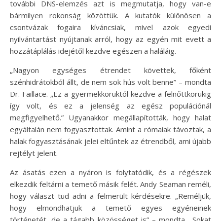
további DNS-elemzés azt is megmutatja, hogy van-e
bármilyen rokonság közöttük. A kutatók különösen a
csontvázak fogaira kíváncsiak, mivel azok egyedi
nyilvántartást nyújtanak arról, hogy az egyén mit evett a
hozzátáplálás idejétől kezdve egészen a haláláig.
„Nagyon egységes étrendet követtek, főként
szénhidrátokból állt, de nem sok hús volt benne” – mondta
Dr. Faillace. „Ez a gyermekkoruktól kezdve a felnőttkorukig
így volt, és ez a jelenség az egész populációnál
megfigyelhető.” Ugyanakkor megállapították, hogy halat
egyáltalán nem fogyasztottak. Amint a rómaiak távoztak, a
halak fogyasztásának jelei eltűntek az étrendből, ami újabb
rejtélyt jelent.
Az ásatás ezen a nyáron is folytatódik, és a régészek
elkezdik feltárni a temető másik felét. Andy Seaman reméli,
hogy választ tud adni a felmerült kérdésekre. „Reméljük,
hogy elmondhatjuk a temető egyes egyéneinek
történetét, de a tágabb közösséget is” – mondta. „Sokat