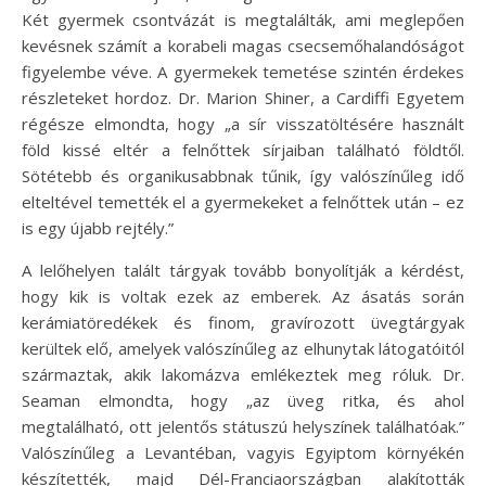
Két gyermek csontvázát is megtalálták, ami meglepően
kevésnek számít a korabeli magas csecsemőhalandóságot
figyelembe véve. A gyermekek temetése szintén érdekes
részleteket hordoz. Dr. Marion Shiner, a Cardiffi Egyetem
régésze elmondta, hogy „a sír visszatöltésére használt
föld kissé eltér a felnőttek sírjaiban található földtől.
Sötétebb és organikusabbnak tűnik, így valószínűleg idő
elteltével temették el a gyermekeket a felnőttek után – ez
is egy újabb rejtély.”
A lelőhelyen talált tárgyak tovább bonyolítják a kérdést,
hogy kik is voltak ezek az emberek. Az ásatás során
kerámiatöredékek és finom, gravírozott üvegtárgyak
kerültek elő, amelyek valószínűleg az elhunytak látogatóitól
származtak, akik lakomázva emlékeztek meg róluk. Dr.
Seaman elmondta, hogy „az üveg ritka, és ahol
megtalálható, ott jelentős státuszú helyszínek találhatóak.”
Valószínűleg a Levantéban, vagyis Egyiptom környékén
készítették, majd Dél-Franciaországban alakították