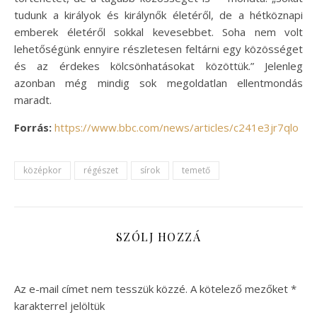
tudunk a királyok és királynők életéről, de a hétköznapi
emberek életéről sokkal kevesebbet. Soha nem volt
lehetőségünk ennyire részletesen feltárni egy közösséget
és az érdekes kölcsönhatásokat közöttük.” Jelenleg
azonban még mindig sok megoldatlan ellentmondás
maradt.
Forrás:
https://www.bbc.com/news/articles/c241e3jr7qlo
középkor
régészet
sírok
temető
SZÓLJ HOZZÁ
Az e-mail címet nem tesszük közzé.
A kötelező mezőket
*
karakterrel jelöltük