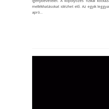
igénybevételét. A köpölyözés fizikai kockáz
mellékhatásokat idézhet elő. Az egyik leggya
apró…