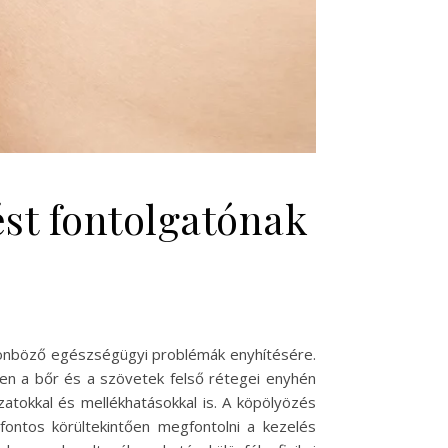
st fontolgatónak
ülönböző egészségügyi problémák enyhítésére.
ben a bőr és a szövetek felső rétegei enyhén
atokkal és mellékhatásokkal is. A köpölyözés
ontos körültekintően megfontolni a kezelés