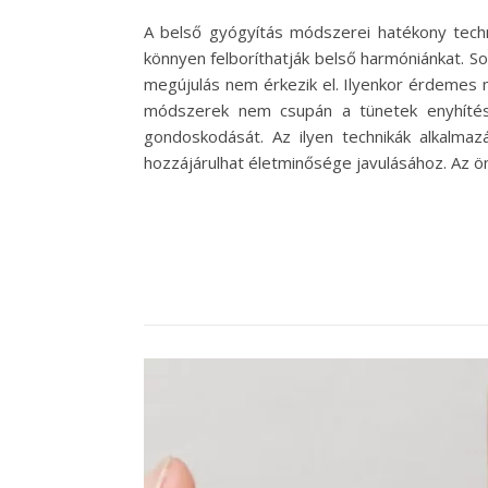
A belső gyógyítás módszerei hatékony techni
könnyen felboríthatják belső harmóniánkat. So
megújulás nem érkezik el. Ilyenkor érdemes 
módszerek nem csupán a tünetek enyhítésér
gondoskodását. Az ilyen technikák alkalmaz
hozzájárulhat életminősége javulásához. Az ön