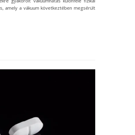
ekre gyakorolt vákuumhatás különféle fizikai
futás, amely a vákuum következtében megsérült