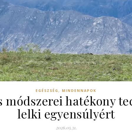
,
EGÉSZSÉG
MINDENNAPOK
s módszerei hatékony tec
lelki egyensúlyért
2026.05.31.