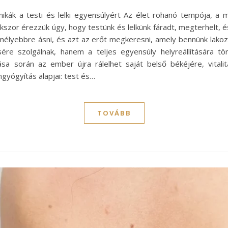
kák a testi és lelki egyensúlyért Az élet rohanó tempója, a 
kszor érezzük úgy, hogy testünk és lelkünk fáradt, megterhelt, 
mélyebbre ásni, és azt az erőt megkeresni, amely bennünk lakoz
e szolgálnak, hanem a teljes egyensúly helyreállítására tö
ása során az ember újra rálelhet saját belső békéjére, vital
gyógyítás alapjai: test és…
TOVÁBB