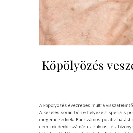
Köpölyözés vesz
A köpölyözés évezredes múltra visszatekintő
A kezelés során bőrre helyezett speciális p
megemelkednek. Bár számos pozitív hatást tu
nem mindenki számára alkalmas, és bizonyo