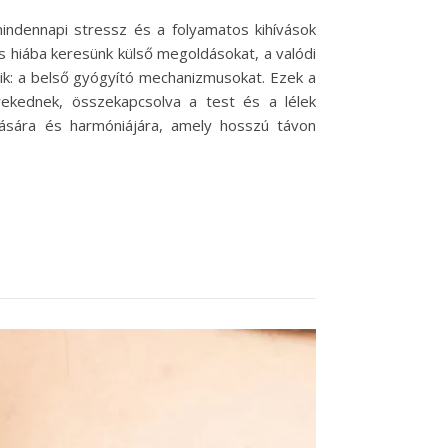
mindennapi stressz és a folyamatos kihívások
és hiába keresünk külső megoldásokat, a valódi
ik: a belső gyógyító mechanizmusokat. Ezek a
rekednek, összekapcsolva a test és a lélek
itására és harmóniájára, amely hosszú távon