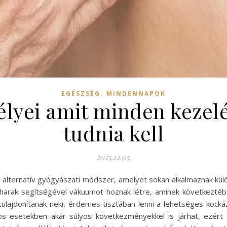
,
EGÉSZSÉG
MINDENNAPOK
élyei amit minden kezelé
tudnia kell
2025.12.05.
 alternatív gyógyászati módszer, amelyet sokan alkalmaznak k
oharak segítségével vákuumot hoznak létre, aminek következté
lajdonítanak neki, érdemes tisztában lenni a lehetséges kockáz
s esetekben akár súlyos következményekkel is járhat, ezért f