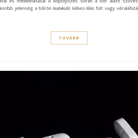
atai és mellékhatásai A köpölyözés során a bőr alatti szövet
koribb jelenség a bőrön kialakuló kékes-lilás folt vagy véralá
TOVÁBB