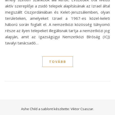
aktív szereplője a zsidó telepek alapításának az Izrael által
megszállt Ciszjordániában és Kelet-Jeruzsálemben, olyan
területeken, amelyeket Izrael a 1967-es közel-keleti
háború során foglalt el. A nemzetközi közösség túlnyomó
része az ilyen telepeket illegálisnak tartja a nemzetközi jog
alapján, amit az Igazságügyi Nemzetközi Bíróság (ICJ)
tavalyi tanácsadó…
TOVÁBB
Ashe Child a sablont készítette:
Viktor Csaszar.