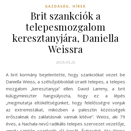
,
GAZDASÁG
HÍREK
Brit szankciók a
telepesmozgalom
keresztanyjára, Daniella
Weissra
2025.05.21.
A brit kormány bejelentette, hogy szankciókat vezet be
Daniella Weiss, a szélsőjobboldali izraeli telepes, a telepes
mozgalom „keresztanyja” ellen. David Lammy, a brit
külügyminiszter hangsúlyozta, hogy ez a lépés
„megmutatja eltökéltségünket, hogy felelősségre vonjuk
az extremistákat, miközben a palesztin közösségek
erőszaknak és zaklatásnak vannak kitéve”. Weiss, aki 79
éves, a Nachala nevű radikális telepes szervezet vezetője,
amely szintén szankciók alá került. Évtizedek óta Weiss