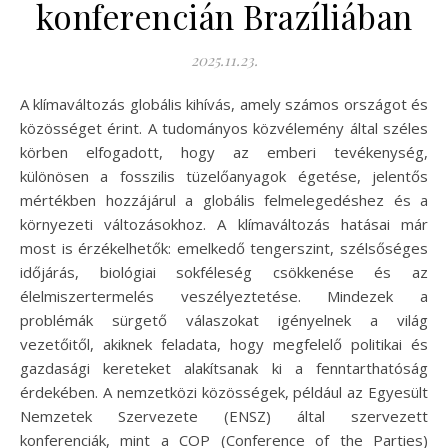
konferencián Brazíliában
2025.11.23.
A klímaváltozás globális kihívás, amely számos országot és
közösséget érint. A tudományos közvélemény által széles
körben elfogadott, hogy az emberi tevékenység,
különösen a fosszilis tüzelőanyagok égetése, jelentős
mértékben hozzájárul a globális felmelegedéshez és a
környezeti változásokhoz. A klímaváltozás hatásai már
most is érzékelhetők: emelkedő tengerszint, szélsőséges
időjárás, biológiai sokféleség csökkenése és az
élelmiszertermelés veszélyeztetése. Mindezek a
problémák sürgető válaszokat igényelnek a világ
vezetőitől, akiknek feladata, hogy megfelelő politikai és
gazdasági kereteket alakítsanak ki a fenntarthatóság
érdekében. A nemzetközi közösségek, például az Egyesült
Nemzetek Szervezete (ENSZ) által szervezett
konferenciák, mint a COP (Conference of the Parties)