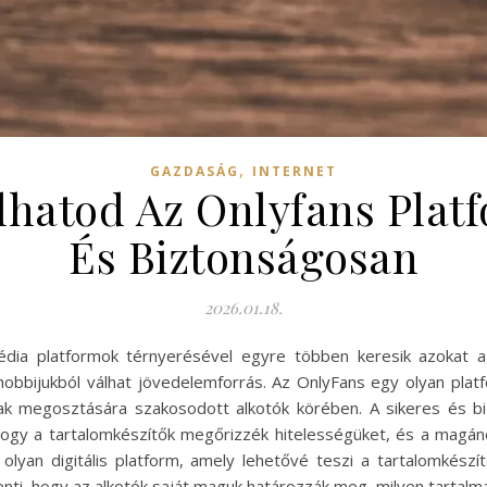
,
GAZDASÁG
INTERNET
hatod Az Onlyfans Platf
És Biztonságosan
2026.01.18.
édia platformok térnyerésével egyre többen keresik azokat a
bijukból válhat jövedelemforrás. Az OnlyFans egy olyan platfo
mak megosztására szakosodott alkotók körében. A sikeres és bi
 hogy a tartalomkészítők megőrizzék hitelességüket, és a magán
yan digitális platform, amely lehetővé teszi a tartalomkész
enti, hogy az alkotók saját maguk határozzák meg, milyen tartalma