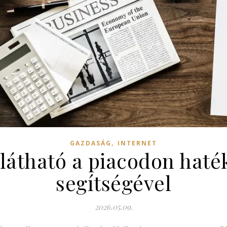
,
GAZDASÁG
INTERNET
látható a piacodon haté
segítségével
2026.05.09.