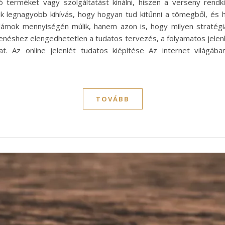
 terméket vagy szolgáltatást kínálni, hiszen a verseny rendk
yik legnagyobb kihívás, hogy hogyan tud kitűnni a tömegből, és 
ámok mennyiségén múlik, hanem azon is, hogy milyen stratégiá
lenéshez elengedhetetlen a tudatos tervezés, a folyamatos jelen
t. Az online jelenlét tudatos kiépítése Az internet világába
TOVÁBB