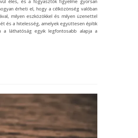
ívül éles, és a fogyasztók figyelme gyorsan
hogyan érheti el, hogy a célközönség valóban
val, milyen eszközökkel és milyen üzenettel
lét és a hitelesség, amelyek együttesen építik
n a láthatóság egyik legfontosabb alapja a