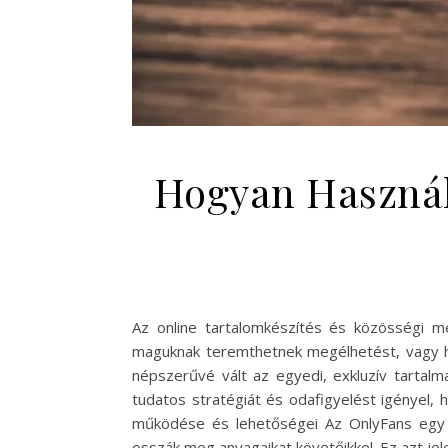
Hogyan Használ
Az online tartalomkészítés és közösségi m
maguknak teremthetnek megélhetést, vagy hob
népszerűvé vált az egyedi, exkluzív tartal
tudatos stratégiát és odafigyelést igényel,
működése és lehetőségei Az OnlyFans egy ol
osszák meg anyagaikat követőikkel. Ez azt jel