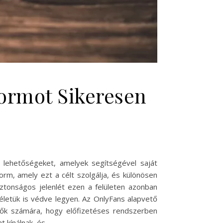
ormot Sikeresen
 lehetőségeket, amelyek segítségével saját
rm, amely ezt a célt szolgálja, és különösen
ztonságos jelenlét ezen a felületen azonban
életük is védve legyen. Az OnlyFans alapvető
ítők számára, hogy előfizetéses rendszerben
t kínálnak, és…