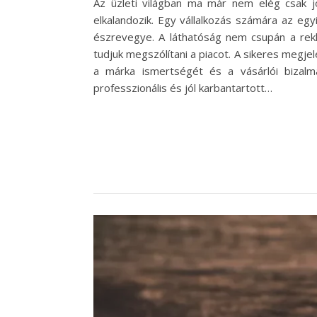
Az üzleti világban ma már nem elég csak jó
elkalandozik. Egy vállalkozás számára az eg
észrevegye. A láthatóság nem csupán a rekl
tudjuk megszólítani a piacot. A sikeres megje
a márka ismertségét és a vásárlói bizalma
professzionális és jól karbantartott…