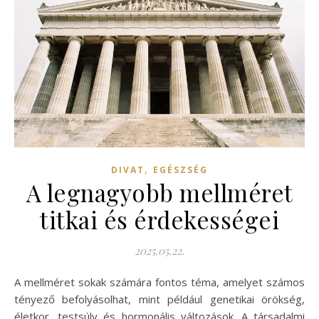
,
DIVAT
EGÉSZSÉG
A legnagyobb mellméret
titkai és érdekességei
2025.05.22.
A mellméret sokak számára fontos téma, amelyet számos
tényező befolyásolhat, mint például genetikai örökség,
életkor, testsúly és hormonális változások. A társadalmi