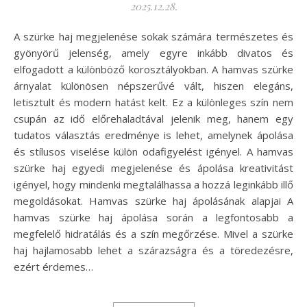
2025.12.28.
A szürke haj megjelenése sokak számára természetes és
gyönyörű jelenség, amely egyre inkább divatos és
elfogadott a különböző korosztályokban. A hamvas szürke
árnyalat különösen népszerűvé vált, hiszen elegáns,
letisztult és modern hatást kelt. Ez a különleges szín nem
csupán az idő előrehaladtával jelenik meg, hanem egy
tudatos választás eredménye is lehet, amelynek ápolása
és stílusos viselése külön odafigyelést igényel. A hamvas
szürke haj egyedi megjelenése és ápolása kreativitást
igényel, hogy mindenki megtalálhassa a hozzá leginkább illő
megoldásokat. Hamvas szürke haj ápolásának alapjai A
hamvas szürke haj ápolása során a legfontosabb a
megfelelő hidratálás és a szín megőrzése. Mivel a szürke
haj hajlamosabb lehet a szárazságra és a töredezésre,
ezért érdemes…