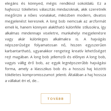
elegáns és könnyed, mégis rendkívül sokoldalú. Ez a
hajhossz tökéletes választás mindazoknak, akik szeretnék
megőrizni a nőies vonalakat, miközben modern, divatos
megjelenést keresnek. A long bob nemcsak az arcformát
emeli ki, hanem könnyen alakítható különféle stílusokra, így
alkalmas mindennapi viseletre, munkahelyi megjelenésre
vagy akár különleges alkalmakra is. A hajvágás
népszerűsége folyamatosan nő, hiszen egyszerűen
karbantartható, ugyanakkor rengeteg kreatív lehetőséget
rejt magában. A long bob jellemzői és előnyei A long bob,
vagyis vállig érő bob, az egyik legnépszerűbb hajvágási
forma, amely a klasszikus bob és a hosszú haj közötti
tökéletes kompromisszumot jelenti. Általában a haj hossza
a vállakat éri el, de…
TOVÁBB