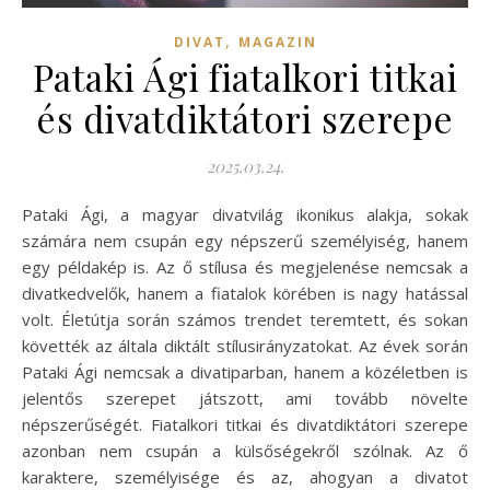
,
DIVAT
MAGAZIN
Pataki Ági fiatalkori titkai
és divatdiktátori szerepe
2025.03.24.
Pataki Ági, a magyar divatvilág ikonikus alakja, sokak
számára nem csupán egy népszerű személyiség, hanem
egy példakép is. Az ő stílusa és megjelenése nemcsak a
divatkedvelők, hanem a fiatalok körében is nagy hatással
volt. Életútja során számos trendet teremtett, és sokan
követték az általa diktált stílusirányzatokat. Az évek során
Pataki Ági nemcsak a divatiparban, hanem a közéletben is
jelentős szerepet játszott, ami tovább növelte
népszerűségét. Fiatalkori titkai és divatdiktátori szerepe
azonban nem csupán a külsőségekről szólnak. Az ő
karaktere, személyisége és az, ahogyan a divatot