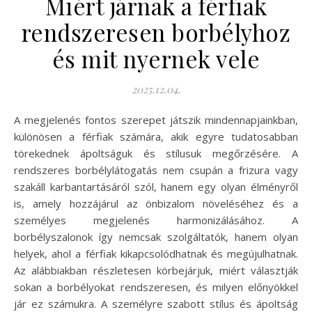
Miért járnak a férfiak
rendszeresen borbélyhoz
és mit nyernek vele
2025.12.04.
A megjelenés fontos szerepet játszik mindennapjainkban,
különösen a férfiak számára, akik egyre tudatosabban
törekednek ápoltságuk és stílusuk megőrzésére. A
rendszeres borbélylátogatás nem csupán a frizura vagy
szakáll karbantartásáról szól, hanem egy olyan élményről
is, amely hozzájárul az önbizalom növeléséhez és a
személyes megjelenés harmonizálásához. A
borbélyszalonok így nemcsak szolgáltatók, hanem olyan
helyek, ahol a férfiak kikapcsolódhatnak és megújulhatnak.
Az alábbiakban részletesen körbejárjuk, miért választják
sokan a borbélyokat rendszeresen, és milyen előnyökkel
jár ez számukra. A személyre szabott stílus és ápoltság