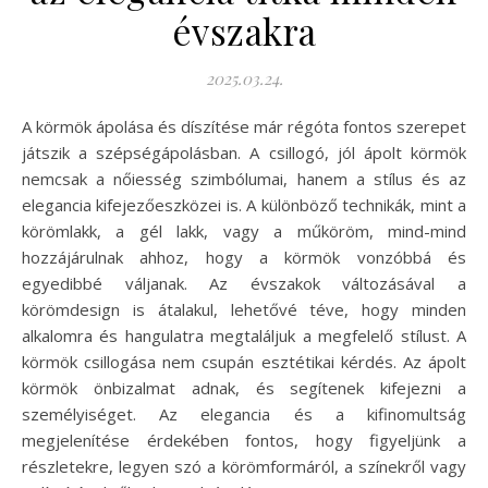
évszakra
2025.03.24.
A körmök ápolása és díszítése már régóta fontos szerepet
játszik a szépségápolásban. A csillogó, jól ápolt körmök
nemcsak a nőiesség szimbólumai, hanem a stílus és az
elegancia kifejezőeszközei is. A különböző technikák, mint a
körömlakk, a gél lakk, vagy a műköröm, mind-mind
hozzájárulnak ahhoz, hogy a körmök vonzóbbá és
egyedibbé váljanak. Az évszakok változásával a
körömdesign is átalakul, lehetővé téve, hogy minden
alkalomra és hangulatra megtaláljuk a megfelelő stílust. A
körmök csillogása nem csupán esztétikai kérdés. Az ápolt
körmök önbizalmat adnak, és segítenek kifejezni a
személyiséget. Az elegancia és a kifinomultság
megjelenítése érdekében fontos, hogy figyeljünk a
részletekre, legyen szó a körömformáról, a színekről vagy