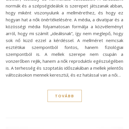
normák és a szépségideálok is szerepet játszanak abban,
hogy miként viszonyulunk a mellmérethez, és hogy ez
hogyan hat a nők önértékelésére. A média, a divatipar és a
közösségi média folyamatosan formálja a közvéleményt
arról, hogy mi számít „ideálisnak”, így nem meglepő, hogy
sok nő küzd ezzel a kérdéssel. A mellméret nemcsak
esztétikai szempontból fontos, hanem fiziológiai
szempontból is. A mellek szerepe nem csupán a
vonzerőben rejlik, hanem a nők reproduktív egészségében
is. A terhesség és szoptatás időszakában a mellek jelentős
változásokon mennek keresztül, és ez hatással van a női…
TOVÁBB