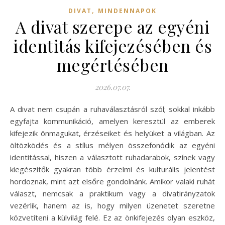
,
DIVAT
MINDENNAPOK
A divat szerepe az egyéni
identitás kifejezésében és
megértésében
2026.07.07.
A divat nem csupán a ruhaválasztásról szól; sokkal inkább
egyfajta kommunikáció, amelyen keresztül az emberek
kifejezik önmagukat, érzéseiket és helyüket a világban. Az
öltözködés és a stílus mélyen összefonódik az egyéni
identitással, hiszen a választott ruhadarabok, színek vagy
kiegészítők gyakran több érzelmi és kulturális jelentést
hordoznak, mint azt elsőre gondolnánk. Amikor valaki ruhát
választ, nemcsak a praktikum vagy a divatirányzatok
vezérlik, hanem az is, hogy milyen üzenetet szeretne
közvetíteni a külvilág felé. Ez az önkifejezés olyan eszköz,