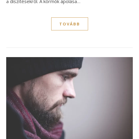
a díszítésekről. A körmök ápolása…
TOVÁBB