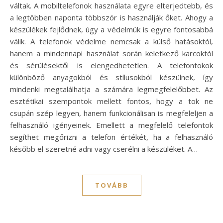
váltak. A mobiltelefonok használata egyre elterjedtebb, és
a legtöbben naponta többször is használják őket. Ahogy a
készülékek fejlődnek, úgy a védelmük is egyre fontosabbá
válik. A telefonok védelme nemcsak a külső hatásoktól,
hanem a mindennapi használat során keletkező karcoktól
és sérülésektől is elengedhetetlen. A telefontokok
különböző anyagokból és stílusokból készülnek, így
mindenki megtalálhatja a számára legmegfelelőbbet. Az
esztétikai szempontok mellett fontos, hogy a tok ne
csupán szép legyen, hanem funkcionálisan is megfeleljen a
felhasználó igényeinek. Emellett a megfelelő telefontok
segíthet megőrizni a telefon értékét, ha a felhasználó
később el szeretné adni vagy cserélni a készüléket. A…
TOVÁBB