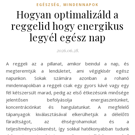
,
EGÉSZSÉG
MINDENNAPOK
Hogyan optimalizáld a
reggelid hogy energikus
legyél egész nap
2026.06.28.
A reggeli az a pillanat, amikor beindul a nap, és
megteremtjük a lendületet, ami végigkísér egész
napunkon. Sokak számára azonban a rohanó
mindennapokban a reggeli csak egy gyors kávé vagy egy
fél kétszersült marad, pedig az első étkezésünk minősége
jelentősen befolyásolja energiaszintünket,
koncentrációnkat és hangulatunkat. A megfelelő
tápanyagok kiválasztásával elkerülhetjük a délelőtti
fáradtságot, az éhségrohamokat és a
teljesítménycsökkenést, így sokkal hatékonyabban tudunk