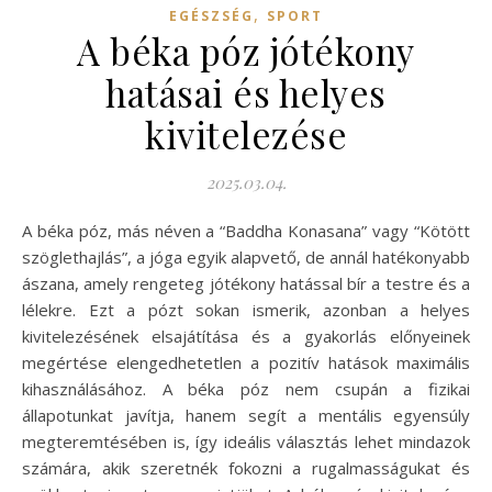
,
EGÉSZSÉG
SPORT
A béka póz jótékony
hatásai és helyes
kivitelezése
2025.03.04.
A béka póz, más néven a “Baddha Konasana” vagy “Kötött
szöglethajlás”, a jóga egyik alapvető, de annál hatékonyabb
ászana, amely rengeteg jótékony hatással bír a testre és a
lélekre. Ezt a pózt sokan ismerik, azonban a helyes
kivitelezésének elsajátítása és a gyakorlás előnyeinek
megértése elengedhetetlen a pozitív hatások maximális
kihasználásához. A béka póz nem csupán a fizikai
állapotunkat javítja, hanem segít a mentális egyensúly
megteremtésében is, így ideális választás lehet mindazok
számára, akik szeretnék fokozni a rugalmasságukat és