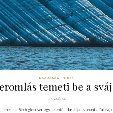
,
GAZDASÁG
HÍREK
eromlás temeti be a svájc
2025.06.28.
, amikor a Birch gleccser egy jelentős darabja lezuhant a falura, 