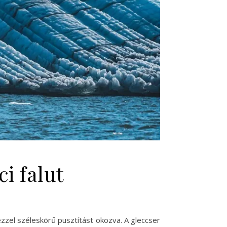
i falut
ezzel széleskörű pusztítást okozva. A gleccser