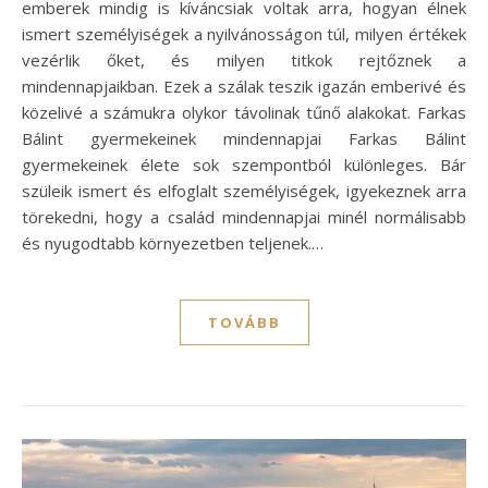
emberek mindig is kíváncsiak voltak arra, hogyan élnek
ismert személyiségek a nyilvánosságon túl, milyen értékek
vezérlik őket, és milyen titkok rejtőznek a
mindennapjaikban. Ezek a szálak teszik igazán emberivé és
közelivé a számukra olykor távolinak tűnő alakokat. Farkas
Bálint gyermekeinek mindennapjai Farkas Bálint
gyermekeinek élete sok szempontból különleges. Bár
szüleik ismert és elfoglalt személyiségek, igyekeznek arra
törekedni, hogy a család mindennapjai minél normálisabb
és nyugodtabb környezetben teljenek.…
TOVÁBB