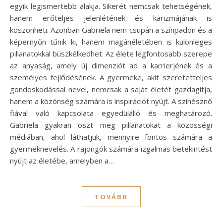
egyik legismertebb alakja. Sikerét nemcsak tehetségének,
hanem erőteljes jelenlétének és karizmájának is
köszönheti. Azonban Gabriela nem csupán a színpadon és a
képernyőn tűnik ki, hanem magánéletében is különleges
pillanatokkal büszkélkedhet. Az élete legfontosabb szerepe
az anyaság, amely új dimenziót ad a karrierjének és a
személyes fejlődésének. A gyermeke, akit szeretetteljes
gondoskodással nevel, nemcsak a saját életét gazdagítja,
hanem a közönség számára is inspirációt nyújt. A színésznő
fiával való kapcsolata egyedülálló és meghatározó.
Gabriela gyakran oszt meg pillanatokat a közösségi
médiában, ahol láthatjuk, mennyire fontos számára a
gyermeknevelés. A rajongók számára izgalmas betekintést
nyújt az életébe, amelyben a…
TOVÁBB