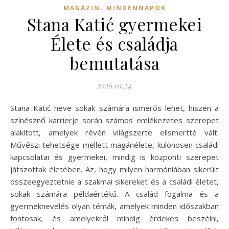
,
MAGAZIN
MINDENNAPOK
Stana Katić gyermekei
Élete és családja
bemutatása
2026.01.24.
Stana Katić neve sokak számára ismerős lehet, hiszen a
színésznő karrierje során számos emlékezetes szerepet
alakított, amelyek révén világszerte elismertté vált.
Művészi tehetsége mellett magánélete, különösen családi
kapcsolatai és gyermekei, mindig is központi szerepet
játszottak életében. Az, hogy milyen harmóniában sikerült
összeegyeztetnie a szakmai sikereket és a családi életet,
sokak számára példaértékű. A család fogalma és a
gyermeknevelés olyan témák, amelyek minden időszakban
fontosak, és amelyekről mindig érdekes beszélni,