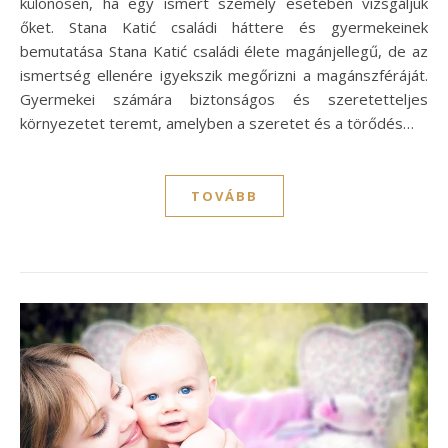
különösen, ha egy ismert személy esetében vizsgáljuk
őket. Stana Katić családi háttere és gyermekeinek
bemutatása Stana Katić családi élete magánjellegű, de az
ismertség ellenére igyekszik megőrizni a magánszféráját.
Gyermekei számára biztonságos és szeretetteljes
környezetet teremt, amelyben a szeretet és a törődés…
TOVÁBB