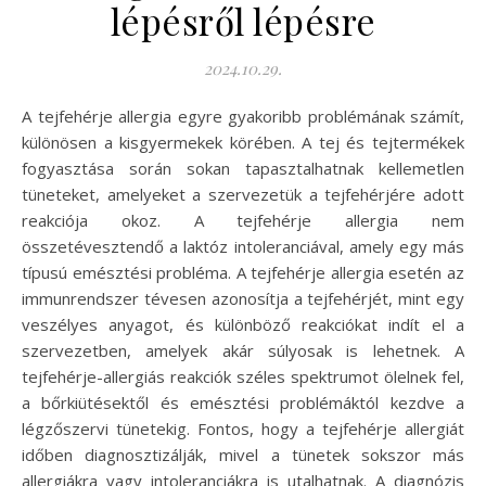
lépésről lépésre
2024.10.29.
A tejfehérje allergia egyre gyakoribb problémának számít,
különösen a kisgyermekek körében. A tej és tejtermékek
fogyasztása során sokan tapasztalhatnak kellemetlen
tüneteket, amelyeket a szervezetük a tejfehérjére adott
reakciója okoz. A tejfehérje allergia nem
összetévesztendő a laktóz intoleranciával, amely egy más
típusú emésztési probléma. A tejfehérje allergia esetén az
immunrendszer tévesen azonosítja a tejfehérjét, mint egy
veszélyes anyagot, és különböző reakciókat indít el a
szervezetben, amelyek akár súlyosak is lehetnek. A
tejfehérje-allergiás reakciók széles spektrumot ölelnek fel,
a bőrkiütésektől és emésztési problémáktól kezdve a
légzőszervi tünetekig. Fontos, hogy a tejfehérje allergiát
időben diagnosztizálják, mivel a tünetek sokszor más
allergiákra vagy intoleranciákra is utalhatnak. A diagnózis