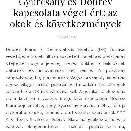
Gyurcsány és Dobrev
kapcsolata véget ért: az
okok és következmények
2025.05.01.
Dobrev Klára, a Demokratikus Koalíció (DK) politikai
vezetője, a közelmúltban közzétett Facebook posztjában
kifejtette, hogy a jelenlegi nehéz időkben a baloldalnak
bátornak és innovatívnak kell lennie. A posztban
hangsúlyozta, hogy a nemcsak Magyarországot, hanem az
egész világot érintő politikai és társadalmi feszültségek
közepette a DK-nak változnia kell. A politikai tájékozódás
és a közéleti diskurzus megújítása érdekében Dobrev
Klára bejelentette, hogy Gyurcsány Ferenc, a DK alapítója
és korábbi elnöke, lemond a párt vezetői szerepéről. ###
A Változás Szelleme Dobrev Klára hangsúlyozta, hogy a
változás elengedhetetlen a baloldali politika számára,