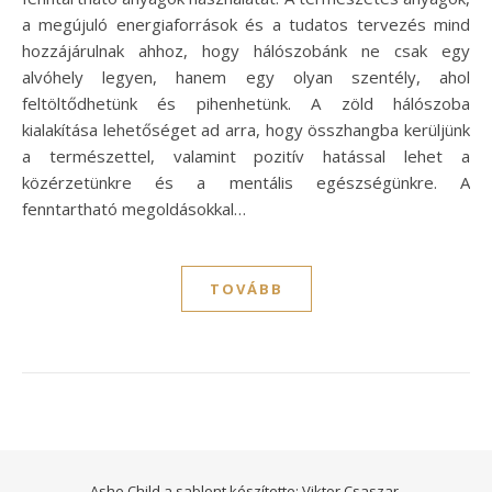
a megújuló energiaforrások és a tudatos tervezés mind
hozzájárulnak ahhoz, hogy hálószobánk ne csak egy
alvóhely legyen, hanem egy olyan szentély, ahol
feltöltődhetünk és pihenhetünk. A zöld hálószoba
kialakítása lehetőséget ad arra, hogy összhangba kerüljünk
a természettel, valamint pozitív hatással lehet a
közérzetünkre és a mentális egészségünkre. A
fenntartható megoldásokkal…
TOVÁBB
Ashe Child a sablont készítette:
Viktor Csaszar.