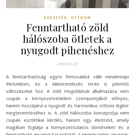
,
EGÉSZSÉG
OTTHON
Fenntartható zöld
hálószoba ötletek a
nyugodt pihenéshez
2025.03.07.
A fenntarthatóság egyre fontosabbá válik mindennapi
életünkben, és a lakberendezés terén is jelentős
változásokat hoz. A zöld megoldások alkalmazása nem
csupán a környezetvédelem szempontjából előnyös,
hanem hozzájárul a nyugodt és harmonikus otthoni légkör
megteremtéséhez is. A zöld hálószoba koncepciója nem
csupán esztétikai kérdés, hanem egy életmód, amely
magában foglalja a környezettudatos döntéseket és a
fenntartható anyagok használatát. A természetes anyagok,