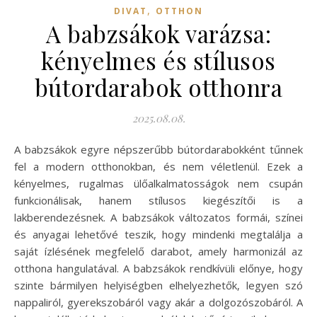
,
DIVAT
OTTHON
A babzsákok varázsa:
kényelmes és stílusos
bútordarabok otthonra
2025.08.08.
A babzsákok egyre népszerűbb bútordarabokként tűnnek
fel a modern otthonokban, és nem véletlenül. Ezek a
kényelmes, rugalmas ülőalkalmatosságok nem csupán
funkcionálisak, hanem stílusos kiegészítői is a
lakberendezésnek. A babzsákok változatos formái, színei
és anyagai lehetővé teszik, hogy mindenki megtalálja a
saját ízlésének megfelelő darabot, amely harmonizál az
otthona hangulatával. A babzsákok rendkívüli előnye, hogy
szinte bármilyen helyiségben elhelyezhetők, legyen szó
nappaliról, gyerekszobáról vagy akár a dolgozószobáról. A