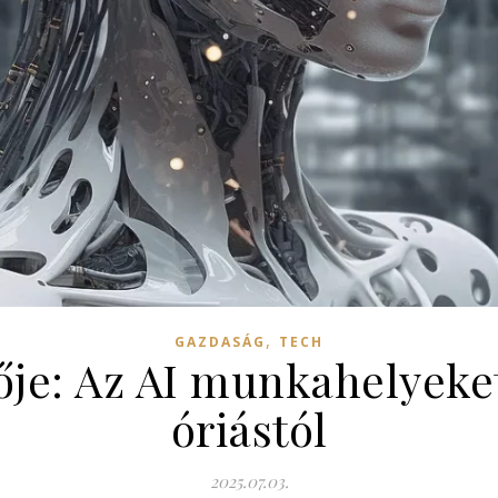
,
GAZDASÁG
TECH
je: Az AI munkahelyeket 
óriástól
2025.07.03.