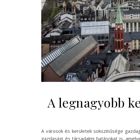
A legnagyobb ker
A városok és kerületek sokszínűsége gazdag 
gazdasági és társadalmi hatásokat is, amelye