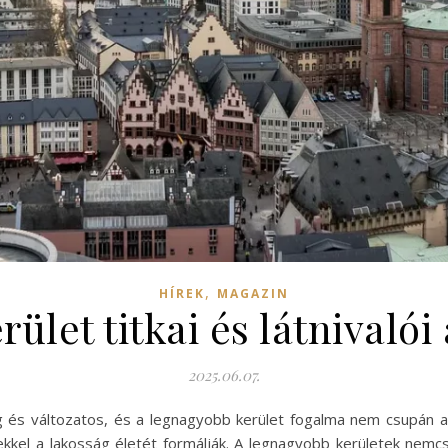
,
HÍREK
MAGAZIN
ület titkai és látnivalói
2025.06.07.
és változatos, és a legnagyobb kerület fogalma nem csupán a te
kkel a lakosság életét formálják. A legnagyobb kerületek nemcs