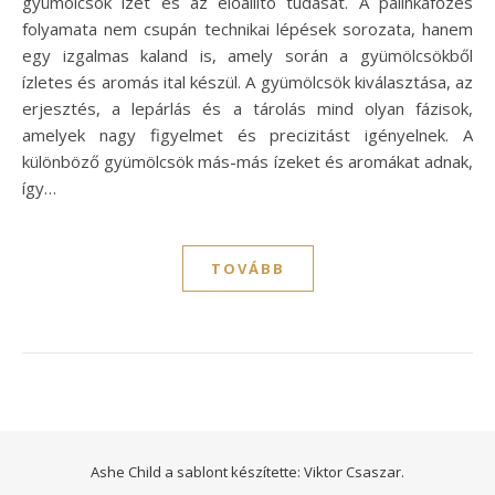
gyümölcsök ízét és az előállító tudását. A pálinkafőzés
folyamata nem csupán technikai lépések sorozata, hanem
egy izgalmas kaland is, amely során a gyümölcsökből
ízletes és aromás ital készül. A gyümölcsök kiválasztása, az
erjesztés, a lepárlás és a tárolás mind olyan fázisok,
amelyek nagy figyelmet és precizitást igényelnek. A
különböző gyümölcsök más-más ízeket és aromákat adnak,
így…
TOVÁBB
Ashe Child a sablont készítette:
Viktor Csaszar.