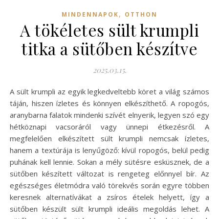
,
MINDENNAPOK
OTTHON
A tökéletes sült krumpli
titka a sütőben készítve
2025.03.15.
A sült krumpli az egyik legkedveltebb köret a világ számos
táján, hiszen ízletes és könnyen elkészíthető. A ropogós,
aranybarna falatok mindenki szívét elnyerik, legyen szó egy
hétköznapi vacsoráról vagy ünnepi étkezésről. A
megfelelően elkészített sült krumpli nemcsak ízletes,
hanem a textúrája is lenyűgöző: kívül ropogós, belül pedig
puhának kell lennie. Sokan a mély sütésre esküsznek, de a
sütőben készített változat is rengeteg előnnyel bír. Az
egészséges életmódra való törekvés során egyre többen
keresnek alternatívákat a zsíros ételek helyett, így a
sütőben készült sült krumpli ideális megoldás lehet. A