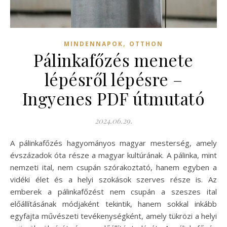
,
MINDENNAPOK
OTTHON
Pálinkafőzés menete
lépésről lépésre –
Ingyenes PDF útmutató
2024.06.29.
A pálinkafőzés hagyományos magyar mesterség, amely
évszázadok óta része a magyar kultúrának. A pálinka, mint
nemzeti ital, nem csupán szórakoztató, hanem egyben a
vidéki élet és a helyi szokások szerves része is. Az
emberek a pálinkafőzést nem csupán a szeszes ital
előállításának módjaként tekintik, hanem sokkal inkább
egyfajta művészeti tevékenységként, amely tükrözi a helyi