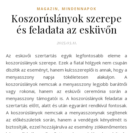
,
MAGAZIN
MINDENNAPOK
Koszorúslányok szerepe
és feladata az esküvőn
2025.03.11.
Az esküvői szertartás egyik legfontosabb eleme a
koszorúslányok szerepe. Ezek a fiatal hölgyek nem csupán
díszítik az eseményt, hanem kulcsszereplői is annak, hogy a
menyasszony napja tökéletesen alakuljon. A
koszorúslányok nemcsak a menyasszony legjobb barátnői
vagy rokonai, hanem az esküvői ceremónia során a
menyasszony támogatói is. A koszorúslányok feladatai a
szertartás előtt, alatt és után egyaránt rendkívül fontosak.
A koszorúslányok nemcsak a menyasszonynak segítenek
az előkészületek során, hanem a vendégek kényelmét is
biztosítják, ezzel hozzájárulva az esemény zökkenőmentes