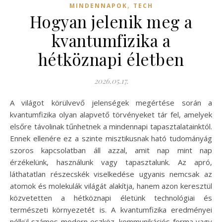
,
MINDENNAPOK
TECH
Hogyan jelenik meg a
kvantumfizika a
hétköznapi életben
2026.05.17.
A világot körülvevő jelenségek megértése során a
kvantumfizika olyan alapvető törvényeket tár fel, amelyek
elsőre távolinak tűnhetnek a mindennapi tapasztalatainktól.
Ennek ellenére ez a szinte misztikusnak ható tudományág
szoros kapcsolatban áll azzal, amit nap mint nap
érzékelünk, használunk vagy tapasztalunk. Az apró,
láthatatlan részecskék viselkedése ugyanis nemcsak az
atomok és molekulák világát alakítja, hanem azon keresztül
közvetetten a hétköznapi életünk technológiai és
természeti környezetét is. A kvantumfizika eredményei
nélkül számos modern eszköz, kommunikációs forma vagy