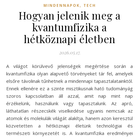
,
MINDENNAPOK
TECH
Hogyan jelenik meg a
kvantumfizika a
hétköznapi életben
2026.05.17.
A világot körülvevő jelenségek megértése során a
kvantumfizika olyan alapvető törvényeket tár fel, amelyek
elsőre távolinak tűnhetnek a mindennapi tapasztalatainktól.
Ennek ellenére ez a szinte misztikusnak ható tudományág
szoros kapcsolatban áll azzal, amit nap mint nap
érzékelünk, használunk vagy tapasztalunk. Az apró,
láthatatlan részecskék viselkedése ugyanis nemcsak az
atomok és molekulák világát alakítja, hanem azon keresztül
közvetetten a hétköznapi életünk technológiai és
természeti környezetét is. A kvantumfizika eredményei