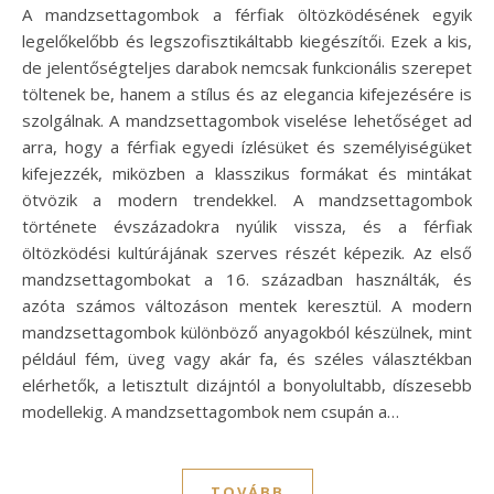
A mandzsettagombok a férfiak öltözködésének egyik
legelőkelőbb és legszofisztikáltabb kiegészítői. Ezek a kis,
de jelentőségteljes darabok nemcsak funkcionális szerepet
töltenek be, hanem a stílus és az elegancia kifejezésére is
szolgálnak. A mandzsettagombok viselése lehetőséget ad
arra, hogy a férfiak egyedi ízlésüket és személyiségüket
kifejezzék, miközben a klasszikus formákat és mintákat
ötvözik a modern trendekkel. A mandzsettagombok
története évszázadokra nyúlik vissza, és a férfiak
öltözködési kultúrájának szerves részét képezik. Az első
mandzsettagombokat a 16. században használták, és
azóta számos változáson mentek keresztül. A modern
mandzsettagombok különböző anyagokból készülnek, mint
például fém, üveg vagy akár fa, és széles választékban
elérhetők, a letisztult dizájntól a bonyolultabb, díszesebb
modellekig. A mandzsettagombok nem csupán a…
TOVÁBB