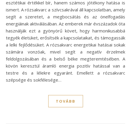
esztétikai értékkel bír, hanem számos jótékony hatása is
ismert. A rózsakvarc a szívcsakrával áll kapcsolatban, amely
segít a szeretet, a megbocsátás és az önelfogadás
energiáinak aktiválásában. Az emberek már évszázadok óta
használják ezt a gyönyörű követ, hogy harmonikusabbá
tegyék életüket, erősítsék a kapcsolataikat, és támogassák
a lelki fejlődésüket. A rózsakvarc energetikai hatásai sokak
számára vonzóak, mivel segít a negatív érzelmek
feldolgozásában és a belső béke megteremtésében. A
kövön keresztül áramló energia pozitív hatással van a
testre és a lélekre egyaránt. Emellett a rózsakvarc
szépsége és sokfélesége…
TOVÁBB