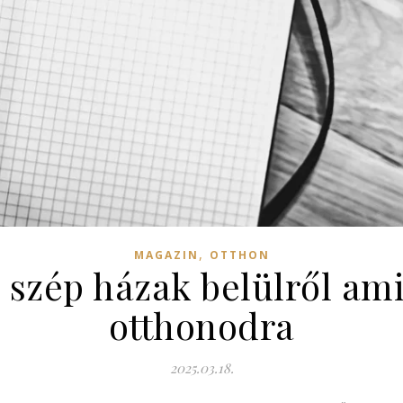
,
MAGAZIN
OTTHON
szép házak belülről ami
otthonodra
2025.03.18.