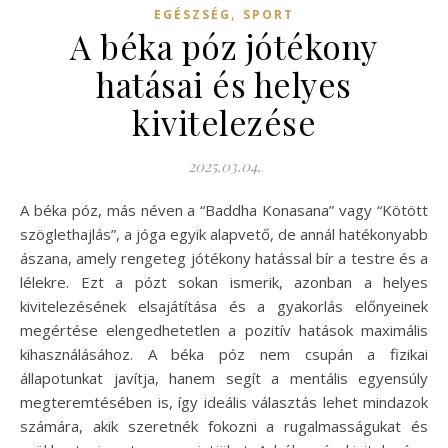
,
EGÉSZSÉG
SPORT
A béka póz jótékony
hatásai és helyes
kivitelezése
2025.03.04.
A béka póz, más néven a “Baddha Konasana” vagy “Kötött
szöglethajlás”, a jóga egyik alapvető, de annál hatékonyabb
ászana, amely rengeteg jótékony hatással bír a testre és a
lélekre. Ezt a pózt sokan ismerik, azonban a helyes
kivitelezésének elsajátítása és a gyakorlás előnyeinek
megértése elengedhetetlen a pozitív hatások maximális
kihasználásához. A béka póz nem csupán a fizikai
állapotunkat javítja, hanem segít a mentális egyensúly
megteremtésében is, így ideális választás lehet mindazok
számára, akik szeretnék fokozni a rugalmasságukat és