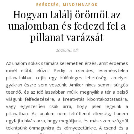
,
EGÉSZSÉG
MINDENNAPOK
Hogyan találj örömöt az
unalomban és fedezd fel a
pillanat varázsát
2026.06.08.
Az unalom sokak számára kellemetlen érzés, amit érdemes
minél előbb elűzni. Pedig a csendes, eseménytelen
pillanatokban rejlik egy különleges lehetőség, amelyet
gyakran észre sem veszünk. Amikor nincs semmi sürgős
teendő, és az idő lassabban múlik, megnyílik a tér a belső
világunk felfedezésére, a kreativitás kibontakoztatására,
vagy egyszerűen csak arra, hogy jelen legyünk a
pillanatban. Az unalom nem feltétlenül ellenség, hanem
egyfajta hívás arra, hogy megálljunk, és más szemszögből
tekintsünk önmagunkra és környezetünkre. A csend és a