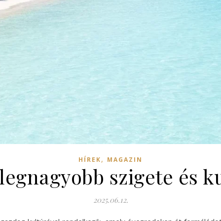
,
HÍREK
MAGAZIN
egnagyobb szigete és ku
2025.06.12.