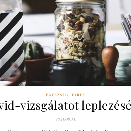
,
EGÉSZSÉG
HÍREK
id-vizsgálatot leplezésé
2025.06.14.