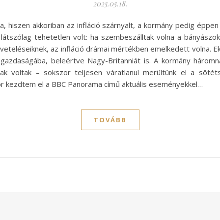
2025.05.18.
iszen akkoriban az infláció szárnyalt, a kormány pedig éppen a
átszólag tehetetlen volt: ha szembeszálltak volna a bányászokka
eteléseiknek, az infláció drámai mértékben emelkedett volna. Ek
 gazdaságába, beleértve Nagy-Britanniát is. A kormány három
ak voltak – sokszor teljesen váratlanul merültünk el a söt
kkor kezdtem el a BBC Panorama című aktuális eseményekkel…
TOVÁBB