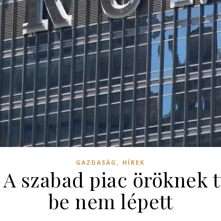
,
GAZDASÁG
HÍREK
 A szabad piac öröknek 
be nem lépett