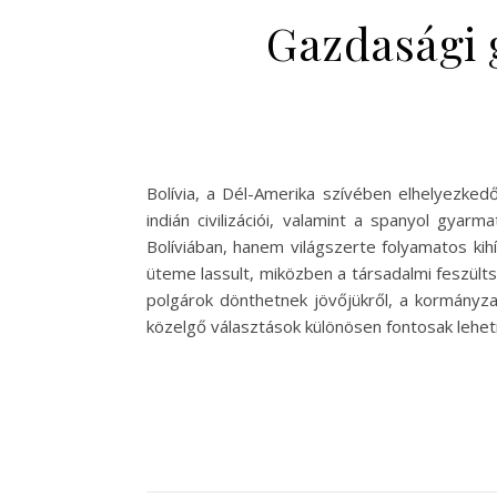
Gazdasági 
Bolívia, a Dél-Amerika szívében elhelyezkedő
indián civilizációi, valamint a spanyol gya
Bolíviában, hanem világszerte folyamatos ki
üteme lassult, miközben a társadalmi feszülts
polgárok dönthetnek jövőjükről, a kormányzat 
közelgő választások különösen fontosak lehe