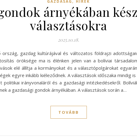
,
GAZDASÁG
HÍREK
gondok árnyékában készü
választásokra
2025.10.18.
 ország, gazdag kultúrájával és változatos földrajzi adottsága
rmatosítás öröksége ma is élénken jelen van a bolíviai társad
hívások elé állítja a kormányokat és a választópolgárokat egyar
égek egyre inkább kiéleződnek. A választások időszaka mindig is 
politikai irányvonaláról és a gazdasági intézkedésekről. Bolíviáb
tnek a gazdasági gondok árnyékában. A választások során a…
TOVÁBB