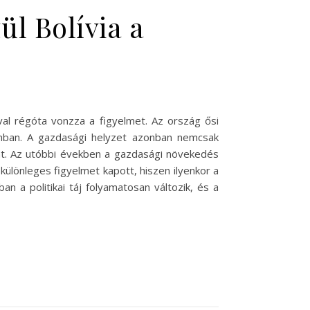
l Bolívia a
ival régóta vonzza a figyelmet. Az ország ősi
alomban. A gazdasági helyzet azonban nemcsak
ánt. Az utóbbi években a gazdasági növekedés
különleges figyelmet kapott, hiszen ilyenkor a
an a politikai táj folyamatosan változik, és a