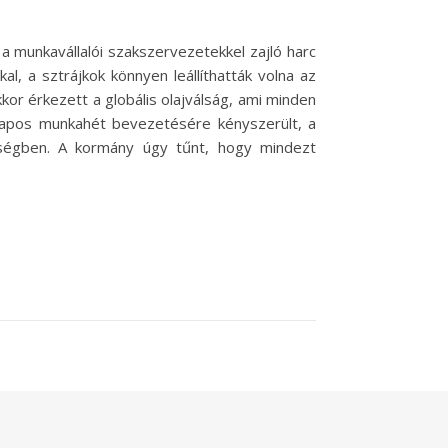
 munkavállalói szakszervezetekkel zajló harc
l, a sztrájkok könnyen leállíthatták volna az
kor érkezett a globális olajválság, ami minden
napos munkahét bevezetésére kényszerült, a
étségben. A kormány úgy tűnt, hogy mindezt