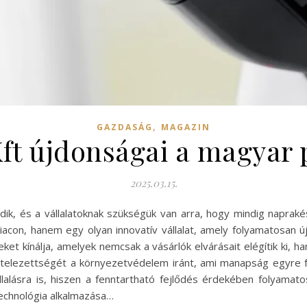
,
GAZDASÁG
MAGAZIN
Kft újdonságai a magyar 
2025.03.15.
dik, és a vállalatoknak szükségük van arra, hogy mindig naprak
acon, hanem egy olyan innovatív vállalat, amely folyamatosan ú
t kínálja, amelyek nemcsak a vásárlók elvárásait elégítik ki, h
lkötelezettségét a környezetvédelem iránt, ami manapság egyre fo
llalásra is, hiszen a fenntartható fejlődés érdekében folyama
technológia alkalmazása…