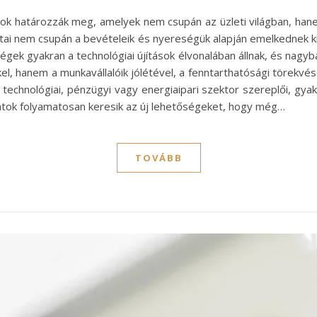
latok határozzák meg, amelyek nem csupán az üzleti világban, ha
atai nem csupán a bevételeik és nyereségük alapján emelkednek ki,
 cégek gyakran a technológiai újítások élvonalában állnak, és nagy
el, hanem a munkavállalóik jólétével, a fenntarthatósági törekv
 a technológiai, pénzügyi vagy energiaipari szektor szereplői, gya
atok folyamatosan keresik az új lehetőségeket, hogy még…
TOVÁBB