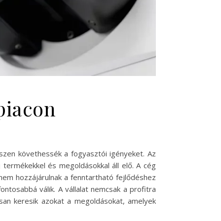
piacon
észen követhessék a fogyasztói igényeket. Az
j termékekkel és megoldásokkal áll elő. A cég
anem hozzájárulnak a fenntartható fejlődéshez
ntosabbá válik. A vállalat nemcsak a profitra
tosan keresik azokat a megoldásokat, amelyek