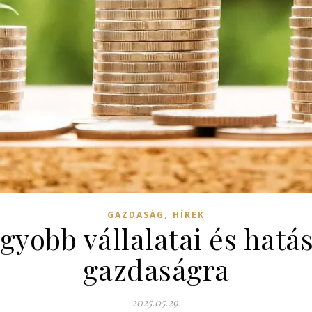
,
GAZDASÁG
HÍREK
gyobb vállalatai és hatá
gazdaságra
2025.05.29.